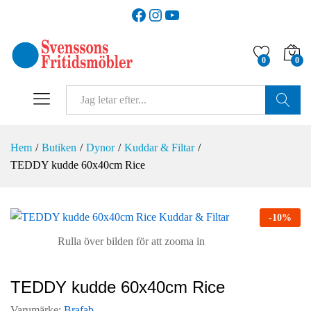
Facebook
Instagram
YouTube
0
0
SÖK
Hem
/
Butiken
/
Dynor
/
Kuddar & Filtar
/
TEDDY kudde 60x40cm Rice
-
10
%
Rulla över bilden för att zooma in
TEDDY kudde 60x40cm Rice
Varumärke:
Brafab