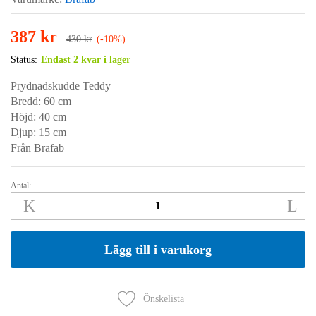
387
kr
430
kr
(-10%)
Status:
Endast 2 kvar i lager
Prydnadskudde Teddy
Bredd:
60 cm
Höjd:
40 cm
Djup:
15 cm
Från Brafab
Antal:
TEDDY
kudde
60x40cm
Rice
Lägg till i varukorg
quantity
Önskelista