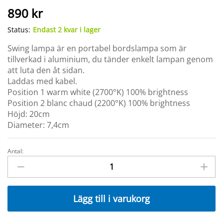
890
kr
Status:
Endast 2 kvar i lager
Swing lampa är en portabel bordslampa som är
tillverkad i aluminium, du tänder enkelt lampan genom
att luta den åt sidan.
Laddas med kabel.
Position 1 warm white (2700°K) 100% brightness
Position 2 blanc chaud (2200°K) 100% brightness
Höjd: 20cm
Diameter: 7,4cm
Antal:
SWING
Lampa
Clay
grey
Lägg till i varukorg
quantity