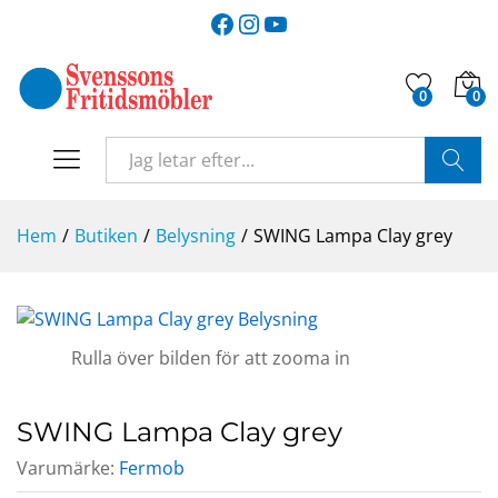
Facebook
Instagram
YouTube
0
0
SÖK
Hem
/
Butiken
/
Belysning
/
SWING Lampa Clay grey
Rulla över bilden för att zooma in
SWING Lampa Clay grey
Varumärke:
Fermob