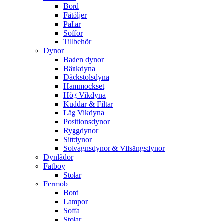
Bord
Fåtöljer
Pallar
Soffor
Tillbehör
Dynor
Baden dynor
Bänkdyna
Däckstolsdyna
Hammockset
Hög Vikdyna
Kuddar & Filtar
Låg Vikdyna
Positionsdynor
Ryggdynor
Sittdynor
Solvagnsdynor & Vilsängsdynor
Dynlådor
Fatboy
Stolar
Fermob
Bord
Lampor
Soffa
Stolar