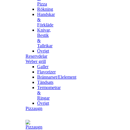
Pizza
Rökning
Handskar
&
Förkläde
Knivar,
Bestik
&
Tallrikar
Övrigt
Reservdelar
Weber grill
Galler
Flavorizer
Brännarset/Elelement
Tändsats
Termometrar
&
Ringar
Övrigt
Pizzaugn