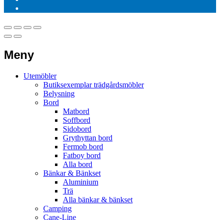
Meny
Utemöbler
Butiksexemplar trädgårdsmöbler
Belysning
Bord
Matbord
Soffbord
Sidobord
Grythyttan bord
Fermob bord
Fatboy bord
Alla bord
Bänkar & Bänkset
Aluminium
Trä
Alla bänkar & bänkset
Camping
Cane-Line