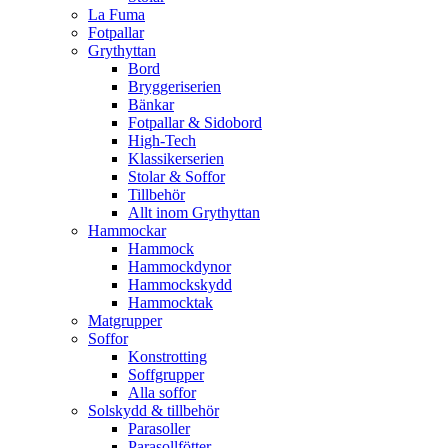
La Fuma
Fotpallar
Grythyttan
Bord
Bryggeriserien
Bänkar
Fotpallar & Sidobord
High-Tech
Klassikerserien
Stolar & Soffor
Tillbehör
Allt inom Grythyttan
Hammockar
Hammock
Hammockdynor
Hammockskydd
Hammocktak
Matgrupper
Soffor
Konstrotting
Soffgrupper
Alla soffor
Solskydd & tillbehör
Parasoller
Parasollfötter