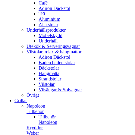
Café
Adiron Däckstol
Trä
Aluminium
Alla stolar
Underhållsprodukter
Möbelskydd
Underhåll
Utekök & Serveringsvagnar
Vilstolar, relax & hängmattor
Adiron Däckstol
Baden baden stolar
Däckstolar
Hängmatta
Strandstolar
Vilstolar
Vilsängar & Solvagnar
Övrigt
Grillar
Napoleon
Tillbehör
Tillbehör
Napoleon
Kryddor
Weber