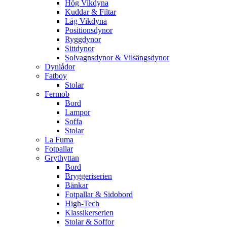
Hög Vikdyna
Kuddar & Filtar
Låg Vikdyna
Positionsdynor
Ryggdynor
Sittdynor
Solvagnsdynor & Vilsängsdynor
Dynlådor
Fatboy
Stolar
Fermob
Bord
Lampor
Soffa
Stolar
La Fuma
Fotpallar
Grythyttan
Bord
Bryggeriserien
Bänkar
Fotpallar & Sidobord
High-Tech
Klassikerserien
Stolar & Soffor