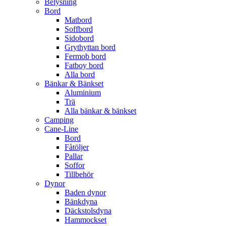
Belysning
Bord
Matbord
Soffbord
Sidobord
Grythyttan bord
Fermob bord
Fatboy bord
Alla bord
Bänkar & Bänkset
Aluminium
Trä
Alla bänkar & bänkset
Camping
Cane-Line
Bord
Fåtöljer
Pallar
Soffor
Tillbehör
Dynor
Baden dynor
Bänkdyna
Däckstolsdyna
Hammockset