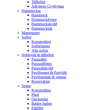
Tillbehör
Allt inom Grythyttan
Hammockar
Hammock
Hammockdynor
Hammockskydd
Hammocktak
Matgrupper
Soffor
Konstrotting
Soffgrupper
Alla soffor
Solskydd & tillbehör
Parasoller
Parasollfötter
Parasollskydd
Paviljonger & Partytält
Paviljongtak & väggar
Reservdelar
Stolar
Konstrotting
Plast
Däckstolar
Baden baden
Fåtöljer