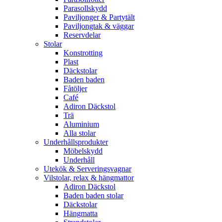
Parasollskydd
Paviljonger & Partytält
Paviljongtak & väggar
Reservdelar
Stolar
Konstrotting
Plast
Däckstolar
Baden baden
Fåtöljer
Café
Adiron Däckstol
Trä
Aluminium
Alla stolar
Underhållsprodukter
Möbelskydd
Underhåll
Utekök & Serveringsvagnar
Vilstolar, relax & hängmattor
Adiron Däckstol
Baden baden stolar
Däckstolar
Hängmatta