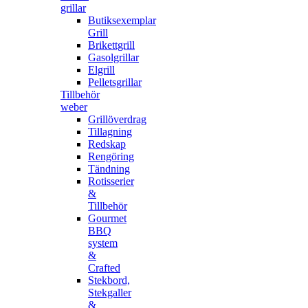
grillar
Butiksexemplar
Grill
Brikettgrill
Gasolgrillar
Elgrill
Pelletsgrillar
Tillbehör
weber
Grillöverdrag
Tillagning
Redskap
Rengöring
Tändning
Rotisserier
&
Tillbehör
Gourmet
BBQ
system
&
Crafted
Stekbord,
Stekgaller
&