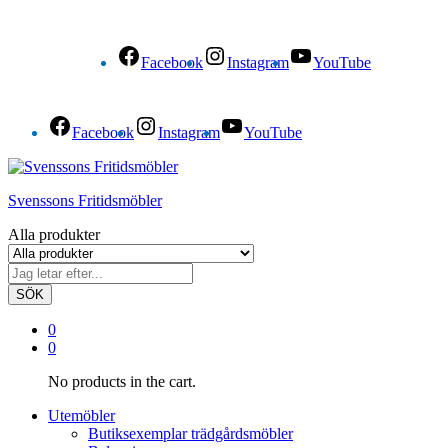
Facebook
Instagram
YouTube
Facebook
Instagram
YouTube
Svenssons Fritidsmöbler
Alla produkter
SÖK
0
0
No products in the cart.
Utemöbler
Butiksexemplar trädgårdsmöbler