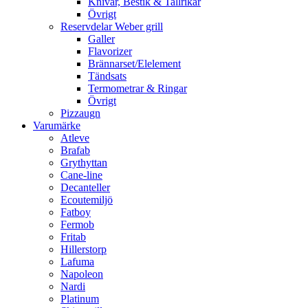
Knivar, Bestik & Tallrikar
Övrigt
Reservdelar Weber grill
Galler
Flavorizer
Brännarset/Elelement
Tändsats
Termometrar & Ringar
Övrigt
Pizzaugn
Varumärke
Atleve
Brafab
Grythyttan
Cane-line
Decanteller
Ecoutemiljö
Fatboy
Fermob
Fritab
Hillerstorp
Lafuma
Napoleon
Nardi
Platinum