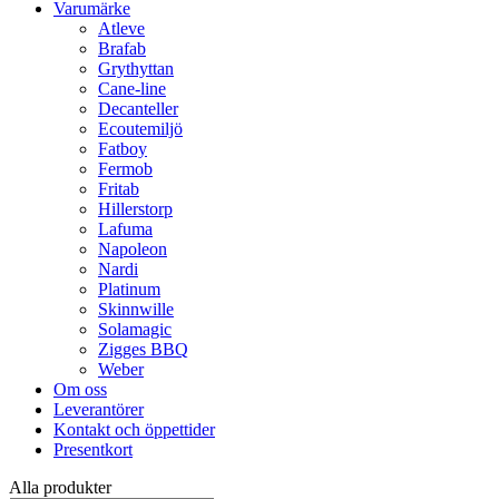
Varumärke
Atleve
Brafab
Grythyttan
Cane-line
Decanteller
Ecoutemiljö
Fatboy
Fermob
Fritab
Hillerstorp
Lafuma
Napoleon
Nardi
Platinum
Skinnwille
Solamagic
Zigges BBQ
Weber
Om oss
Leverantörer
Kontakt och öppettider
Presentkort
Alla produkter