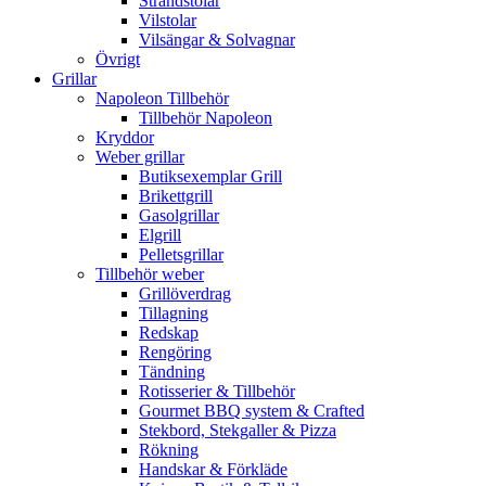
Strandstolar
Vilstolar
Vilsängar & Solvagnar
Övrigt
Grillar
Napoleon Tillbehör
Tillbehör Napoleon
Kryddor
Weber grillar
Butiksexemplar Grill
Brikettgrill
Gasolgrillar
Elgrill
Pelletsgrillar
Tillbehör weber
Grillöverdrag
Tillagning
Redskap
Rengöring
Tändning
Rotisserier & Tillbehör
Gourmet BBQ system & Crafted
Stekbord, Stekgaller & Pizza
Rökning
Handskar & Förkläde