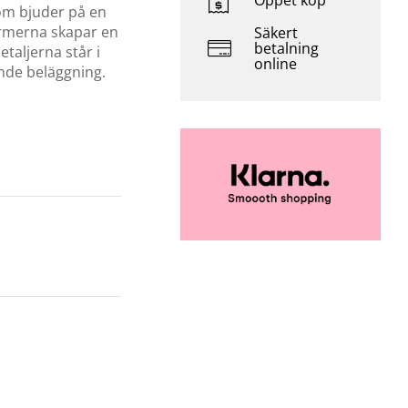
Öppet köp
om bjuder på en
rmerna skapar en
Säkert
betalning
taljerna står i
online
nde beläggning.