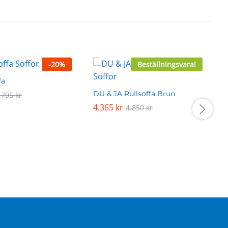
-
20
%
Beställningsvara!
fa
DU & JA Rullsoffa Brun
D
.795
.795
kr
kr
4.365
4.365
kr
kr
4.850
4.850
kr
kr