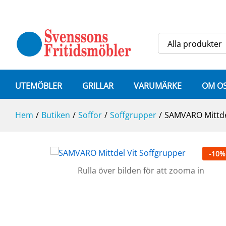
SAMVARO Mittdel Vit
Specifikation
Alla produkter
UTEMÖBLER
GRILLAR
VARUMÄRKE
OM O
Hem
/
Butiken
/
Soffor
/
Soffgrupper
/
SAMVARO Mittde
-
10
%
Rulla över bilden för att zooma in