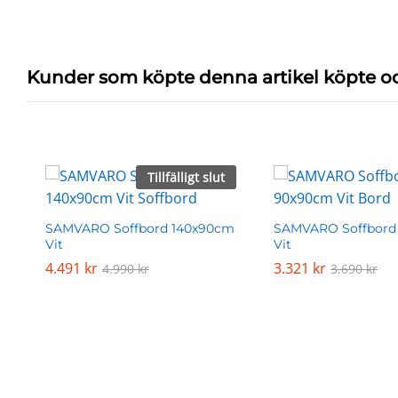
Kunder som köpte denna artikel köpte o
Tillfälligt slut
SAMVARO Soffbord 140x90cm
SAMVARO Soffbord
Vit
Vit
4.491
4.491
kr
kr
3.321
3.321
kr
kr
4.990
4.990
kr
kr
3.690
3.690
kr
kr