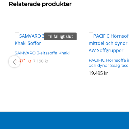
Relaterade produkter
Tillfälligt slut
SAMVARO 3-sitssoffa Khaki
6.471
6.471
kr
kr
PACIFIC Hörnsoffa i
7.190
7.190
kr
kr
och dynor Seagras
19.495
19.495
kr
kr