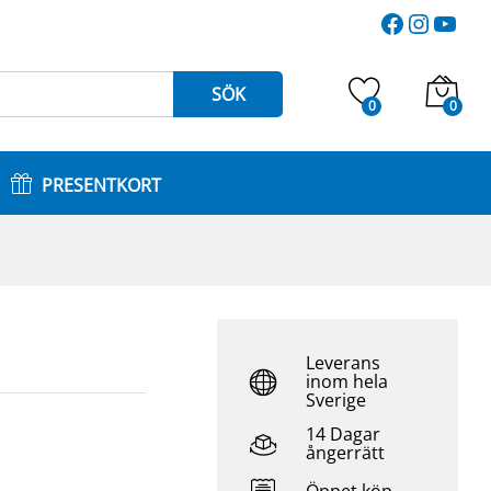
2.871
kr
Faceboo
Instag
You
Lägg till i varukorg
3.190
kr
SÖK
0
0
PRESENTKORT
Leverans
inom hela
Sverige
14 Dagar
ångerrätt