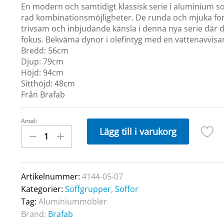
En modern och samtidigt klassisk serie i aluminium s
rad kombinationsmöjligheter. De runda och mjuka fo
trivsam och inbjudande känsla i denna nya serie där de
fokus. Bekväma dynor i olefintyg med en vattenavvisa
Bredd: 56cm
Djup: 79cm
Höjd: 94cm
Sitthöjd: 48cm
Från Brafab
Antal:
SAMVARO
Lägg till i varukorg
Mittdel
Vit
quantity
Artikelnummer:
4144-05-07
Kategorier:
Soffgrupper
,
Soffor
Tag:
Aluminiummöbler
Brand:
Brafab