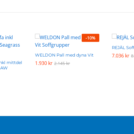
-
10
%
REJÄL Sof
WELDON Pall med dyna Vit
7.036
7.036
kr
kr
8
8
nkl mittdel
1.930
1.930
kr
kr
2.145
2.145
kr
kr
s AW