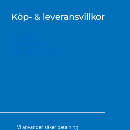
Köp- & leveransvillkor
Köpvillkor
Leveransvillkor
Ångerrätt och returer
Vi använder säker betalning