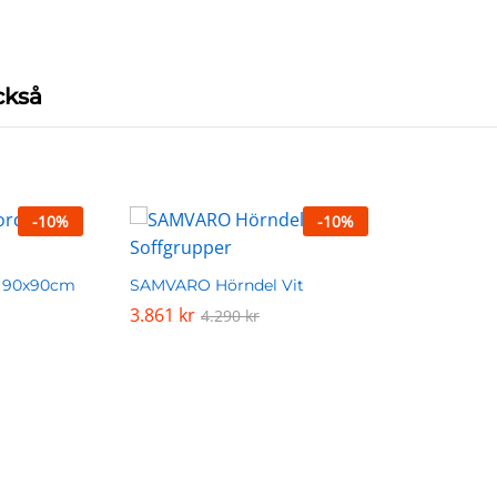
ckså
-
10
%
-
10
%
 90x90cm
SAMVARO Hörndel Vit
3.861
3.861
kr
kr
4.290
4.290
kr
kr