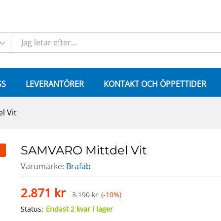
SS
LEVERANTÖRER
KONTAKT OCH ÖPPETTIDER
l Vit
SAMVARO Mittdel Vit
Varumärke:
Brafab
2.871
kr
3.190
kr
(-10%)
Status:
Endast 2 kvar i lager