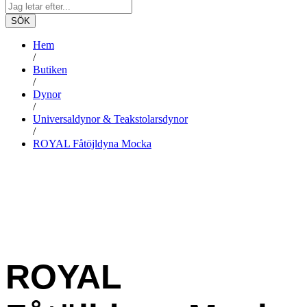
SÖK
Hem
/
Butiken
/
Dynor
/
Universaldynor & Teakstolarsdynor
/
ROYAL Fåtöjldyna Mocka
ROYAL