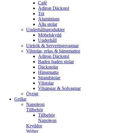
Café
Adiron Däckstol
Trä
Aluminium
Alla stolar
Underhållsprodukter
Möbelskydd
Underhåll
Utekök & Serveringsvagnar
Vilstolar, relax & hängmattor
Adiron Däckstol
Baden baden stolar
Däckstolar
Hängmatta
Strandstolar
Vilstolar
Vilsängar & Solvagnar
Övrigt
Grillar
Napoleon
Tillbehör
Tillbehör
Napoleon
Kryddor
Weber