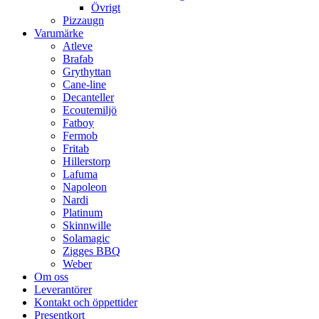
Övrigt
Pizzaugn
Varumärke
Atleve
Brafab
Grythyttan
Cane-line
Decanteller
Ecoutemiljö
Fatboy
Fermob
Fritab
Hillerstorp
Lafuma
Napoleon
Nardi
Platinum
Skinnwille
Solamagic
Zigges BBQ
Weber
Om oss
Leverantörer
Kontakt och öppettider
Presentkort