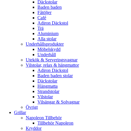
Däckstolar
Baden baden
Fåtöljer
Café
Adiron Däckstol
Trä
Aluminium
Alla stolar
Underhållsprodukter
Möbelskydd
Underhåll
Utekök & Serveringsvagnar
Vilstolar, relax & hängmattor
Adiron Däckstol
Baden baden stolar
Däckstolar
Hängmatta
Strandstolar
Vilstolar
Vilsängar & Solvagnar
Övrigt
Grillar
Napoleon Tillbehör
Tillbehör Napoleon
Kryddor