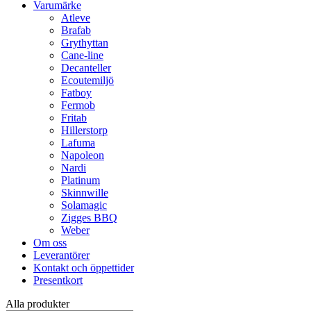
Varumärke
Atleve
Brafab
Grythyttan
Cane-line
Decanteller
Ecoutemiljö
Fatboy
Fermob
Fritab
Hillerstorp
Lafuma
Napoleon
Nardi
Platinum
Skinnwille
Solamagic
Zigges BBQ
Weber
Om oss
Leverantörer
Kontakt och öppettider
Presentkort
Alla produkter