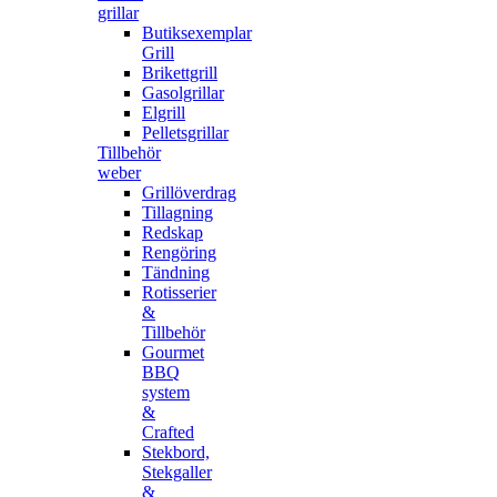
grillar
Butiksexemplar
Grill
Brikettgrill
Gasolgrillar
Elgrill
Pelletsgrillar
Tillbehör
weber
Grillöverdrag
Tillagning
Redskap
Rengöring
Tändning
Rotisserier
&
Tillbehör
Gourmet
BBQ
system
&
Crafted
Stekbord,
Stekgaller
&