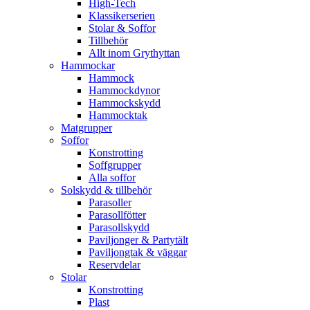
High-Tech
Klassikerserien
Stolar & Soffor
Tillbehör
Allt inom Grythyttan
Hammockar
Hammock
Hammockdynor
Hammockskydd
Hammocktak
Matgrupper
Soffor
Konstrotting
Soffgrupper
Alla soffor
Solskydd & tillbehör
Parasoller
Parasollfötter
Parasollskydd
Paviljonger & Partytält
Paviljongtak & väggar
Reservdelar
Stolar
Konstrotting
Plast