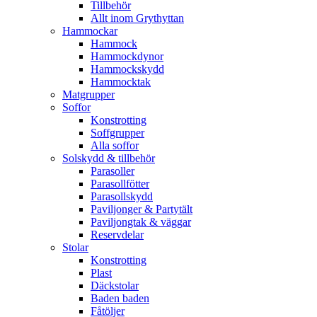
Tillbehör
Allt inom Grythyttan
Hammockar
Hammock
Hammockdynor
Hammockskydd
Hammocktak
Matgrupper
Soffor
Konstrotting
Soffgrupper
Alla soffor
Solskydd & tillbehör
Parasoller
Parasollfötter
Parasollskydd
Paviljonger & Partytält
Paviljongtak & väggar
Reservdelar
Stolar
Konstrotting
Plast
Däckstolar
Baden baden
Fåtöljer