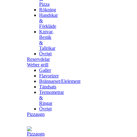
Pizza
Rökning
Handskar
&
Förkläde
Knivar,
Bestik
&
Tallrikar
Övrigt
Reservdelar
Weber grill
Galler
Flavorizer
Brännarset/Elelement
Tändsats
Termometrar
&
Ringar
Övrigt
Pizzaugn