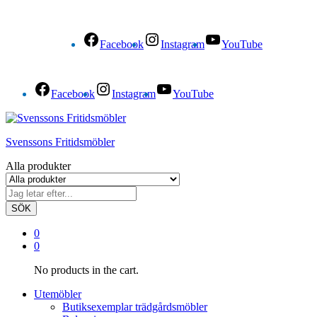
Facebook
Instagram
YouTube
Facebook
Instagram
YouTube
Svenssons Fritidsmöbler
Alla produkter
SÖK
0
0
No products in the cart.
Utemöbler
Butiksexemplar trädgårdsmöbler