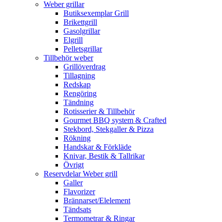
Weber grillar
Butiksexemplar Grill
Brikettgrill
Gasolgrillar
Elgrill
Pelletsgrillar
Tillbehör weber
Grillöverdrag
Tillagning
Redskap
Rengöring
Tändning
Rotisserier & Tillbehör
Gourmet BBQ system & Crafted
Stekbord, Stekgaller & Pizza
Rökning
Handskar & Förkläde
Knivar, Bestik & Tallrikar
Övrigt
Reservdelar Weber grill
Galler
Flavorizer
Brännarset/Elelement
Tändsats
Termometrar & Ringar