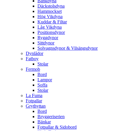
Bänkdyna
Däckstolsdyna
Hammockset
Hög Vikdyna
Kuddar & Filtar
Låg Vikdyna
Positionsdynor
Ryggdynor
Sittdynor
Solvagnsdynor & Vilsängsdynor
Dynlådor
Fatboy
Stolar
Fermob
Bord
Lampor
Soffa
Stolar
La Fuma
Fotpallar
Grythyttan
Bord
Bryggeriserien
Bänkar
Fotpallar & Sidobord