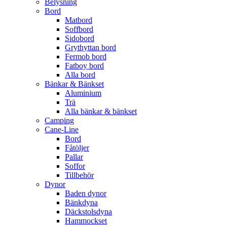
Belysning
Bord
Matbord
Soffbord
Sidobord
Grythyttan bord
Fermob bord
Fatboy bord
Alla bord
Bänkar & Bänkset
Aluminium
Trä
Alla bänkar & bänkset
Camping
Cane-Line
Bord
Fåtöljer
Pallar
Soffor
Tillbehör
Dynor
Baden dynor
Bänkdyna
Däckstolsdyna
Hammockset