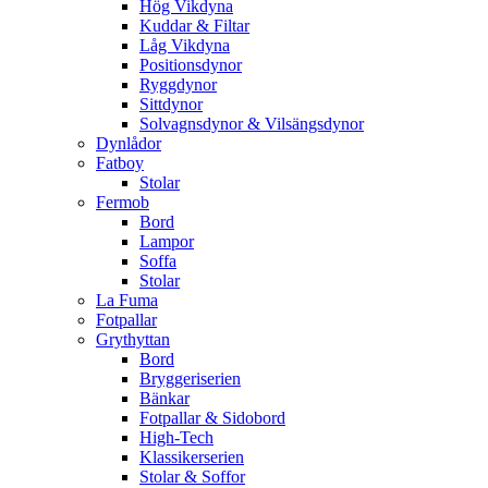
Hög Vikdyna
Kuddar & Filtar
Låg Vikdyna
Positionsdynor
Ryggdynor
Sittdynor
Solvagnsdynor & Vilsängsdynor
Dynlådor
Fatboy
Stolar
Fermob
Bord
Lampor
Soffa
Stolar
La Fuma
Fotpallar
Grythyttan
Bord
Bryggeriserien
Bänkar
Fotpallar & Sidobord
High-Tech
Klassikerserien
Stolar & Soffor