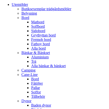
Utemöbler
Butiksexemplar trädgårdsmöbler
Belysning
Bord
Matbord
Soffbord
Sidobord
Grythyttan bord
Fermob bord
Fatboy bord
Alla bord
Bänkar & Bänkset
Aluminium
Trä
Alla bänkar & bänkset
Camping
Cane-Line
Bord
Fåtöljer
Pallar
Soffor
Tillbehör
Dynor
Baden dynor