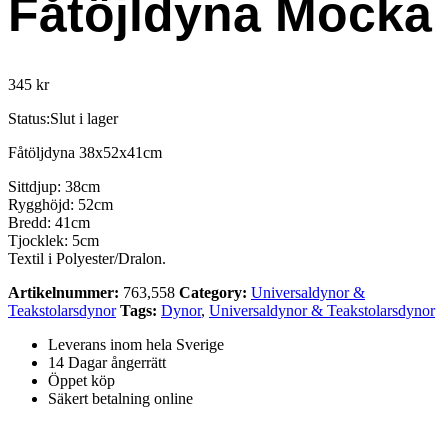
Fåtöjldyna Mocka
345
kr
Status:
Slut i lager
Fåtöljdyna 38x52x41cm
Sittdjup: 38cm
Rygghöjd: 52cm
Bredd: 41cm
Tjocklek: 5cm
Textil i Polyester/Dralon.
Artikelnummer:
763,558
Category:
Universaldynor &
Teakstolarsdynor
Tags:
Dynor
,
Universaldynor & Teakstolarsdynor
Leverans inom hela Sverige
14 Dagar ångerrätt
Öppet köp
Säkert betalning online