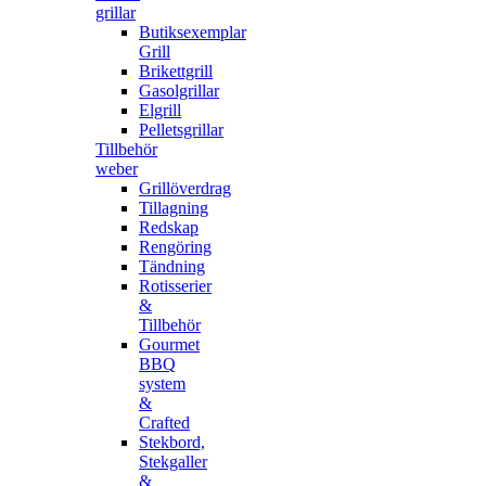
grillar
Butiksexemplar
Grill
Brikettgrill
Gasolgrillar
Elgrill
Pelletsgrillar
Tillbehör
weber
Grillöverdrag
Tillagning
Redskap
Rengöring
Tändning
Rotisserier
&
Tillbehör
Gourmet
BBQ
system
&
Crafted
Stekbord,
Stekgaller
&