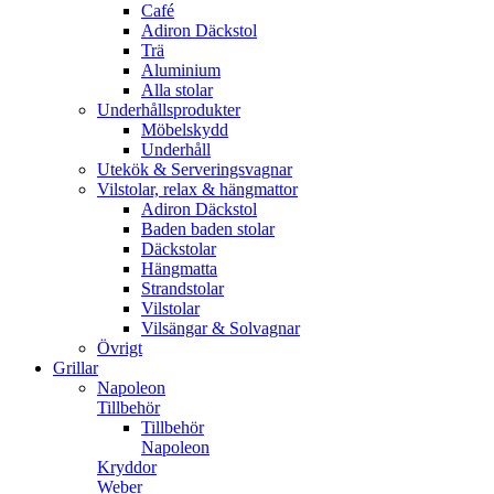
Café
Adiron Däckstol
Trä
Aluminium
Alla stolar
Underhållsprodukter
Möbelskydd
Underhåll
Utekök & Serveringsvagnar
Vilstolar, relax & hängmattor
Adiron Däckstol
Baden baden stolar
Däckstolar
Hängmatta
Strandstolar
Vilstolar
Vilsängar & Solvagnar
Övrigt
Grillar
Napoleon
Tillbehör
Tillbehör
Napoleon
Kryddor
Weber