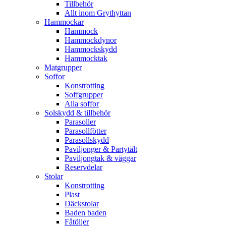
Tillbehör
Allt inom Grythyttan
Hammockar
Hammock
Hammockdynor
Hammockskydd
Hammocktak
Matgrupper
Soffor
Konstrotting
Soffgrupper
Alla soffor
Solskydd & tillbehör
Parasoller
Parasollfötter
Parasollskydd
Paviljonger & Partytält
Paviljongtak & väggar
Reservdelar
Stolar
Konstrotting
Plast
Däckstolar
Baden baden
Fåtöljer