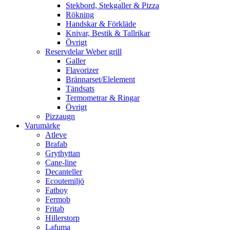
Stekbord, Stekgaller & Pizza
Rökning
Handskar & Förkläde
Knivar, Bestik & Tallrikar
Övrigt
Reservdelar Weber grill
Galler
Flavorizer
Brännarset/Elelement
Tändsats
Termometrar & Ringar
Övrigt
Pizzaugn
Varumärke
Atleve
Brafab
Grythyttan
Cane-line
Decanteller
Ecoutemiljö
Fatboy
Fermob
Fritab
Hillerstorp
Lafuma