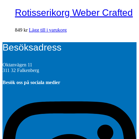
Rotisserikorg Weber Crafted
849
kr
Lägg till i varukorg
Besöksadress
Oktanvägen 11
311 32 Falkenberg
Besök oss på sociala medier