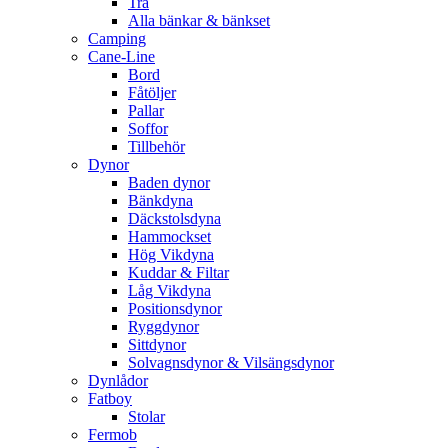
Trä
Alla bänkar & bänkset
Camping
Cane-Line
Bord
Fåtöljer
Pallar
Soffor
Tillbehör
Dynor
Baden dynor
Bänkdyna
Däckstolsdyna
Hammockset
Hög Vikdyna
Kuddar & Filtar
Låg Vikdyna
Positionsdynor
Ryggdynor
Sittdynor
Solvagnsdynor & Vilsängsdynor
Dynlådor
Fatboy
Stolar
Fermob