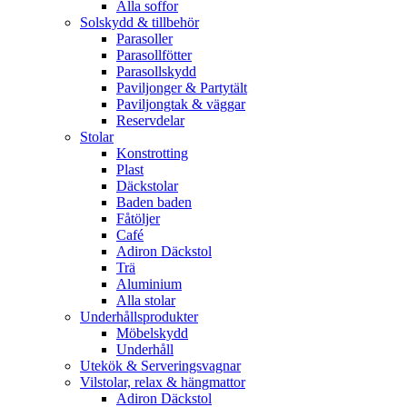
Alla soffor
Solskydd & tillbehör
Parasoller
Parasollfötter
Parasollskydd
Paviljonger & Partytält
Paviljongtak & väggar
Reservdelar
Stolar
Konstrotting
Plast
Däckstolar
Baden baden
Fåtöljer
Café
Adiron Däckstol
Trä
Aluminium
Alla stolar
Underhållsprodukter
Möbelskydd
Underhåll
Utekök & Serveringsvagnar
Vilstolar, relax & hängmattor
Adiron Däckstol