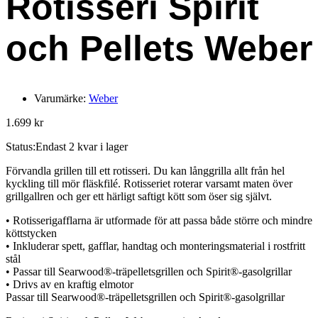
Rotisseri Spirit
och Pellets Weber
Varumärke:
Weber
1.699
kr
Status:
Endast 2 kvar i lager
Förvandla grillen till ett rotisseri. Du kan långgrilla allt från hel
kyckling till mör fläskfilé. Rotisseriet roterar varsamt maten över
grillgallren och ger ett härligt saftigt kött som öser sig självt.
• Rotisserigafflarna är utformade för att passa både större och mindre
köttstycken
• Inkluderar spett, gafflar, handtag och monteringsmaterial i rostfritt
stål
• Passar till Searwood®-träpelletsgrillen och Spirit®-gasolgrillar
• Drivs av en kraftig elmotor
Passar till Searwood®-träpelletsgrillen och Spirit®-gasolgrillar