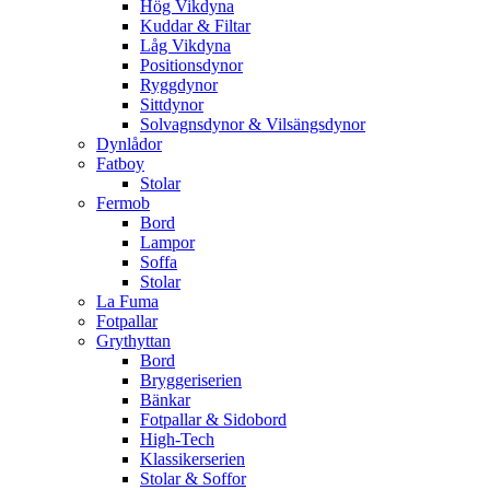
Hög Vikdyna
Kuddar & Filtar
Låg Vikdyna
Positionsdynor
Ryggdynor
Sittdynor
Solvagnsdynor & Vilsängsdynor
Dynlådor
Fatboy
Stolar
Fermob
Bord
Lampor
Soffa
Stolar
La Fuma
Fotpallar
Grythyttan
Bord
Bryggeriserien
Bänkar
Fotpallar & Sidobord
High-Tech
Klassikerserien
Stolar & Soffor