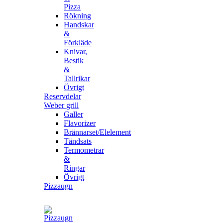
Pizza
Rökning
Handskar
&
Förkläde
Knivar,
Bestik
&
Tallrikar
Övrigt
Reservdelar
Weber grill
Galler
Flavorizer
Brännarset/Elelement
Tändsats
Termometrar
&
Ringar
Övrigt
Pizzaugn