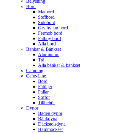
Belysning
Bord
Matbord
Soffbord
Sidobord
Grythyttan bord
Fermob bord
Fatboy bord
Alla bord
Bänkar & Bänkset
Aluminium
Trä
Alla bänkar & bänkset
Camping
Cane-Line
Bord
Fåtöljer
Pallar
Soffor
Tillbehör
Dynor
Baden dynor
Bänkdyna
Däckstolsdyna
Hammockset