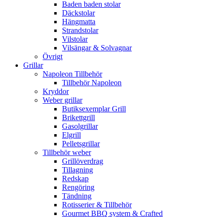
Baden baden stolar
Däckstolar
Hängmatta
Strandstolar
Vilstolar
Vilsängar & Solvagnar
Övrigt
Grillar
Napoleon Tillbehör
Tillbehör Napoleon
Kryddor
Weber grillar
Butiksexemplar Grill
Brikettgrill
Gasolgrillar
Elgrill
Pelletsgrillar
Tillbehör weber
Grillöverdrag
Tillagning
Redskap
Rengöring
Tändning
Rotisserier & Tillbehör
Gourmet BBQ system & Crafted