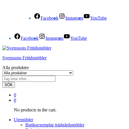
Facebook
Instagram
YouTube
Facebook
Instagram
YouTube
Svenssons Fritidsmöbler
Alla produkter
SÖK
0
0
No products in the cart.
Utemöbler
Butiksexemplar trädgårdsmöbler