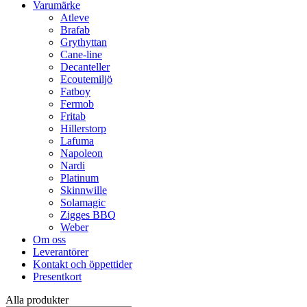
Varumärke
Atleve
Brafab
Grythyttan
Cane-line
Decanteller
Ecoutemiljö
Fatboy
Fermob
Fritab
Hillerstorp
Lafuma
Napoleon
Nardi
Platinum
Skinnwille
Solamagic
Zigges BBQ
Weber
Om oss
Leverantörer
Kontakt och öppettider
Presentkort
Alla produkter