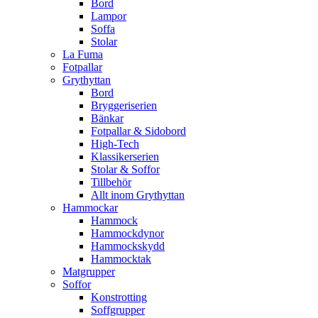
Bord
Lampor
Soffa
Stolar
La Fuma
Fotpallar
Grythyttan
Bord
Bryggeriserien
Bänkar
Fotpallar & Sidobord
High-Tech
Klassikerserien
Stolar & Soffor
Tillbehör
Allt inom Grythyttan
Hammockar
Hammock
Hammockdynor
Hammockskydd
Hammocktak
Matgrupper
Soffor
Konstrotting
Soffgrupper