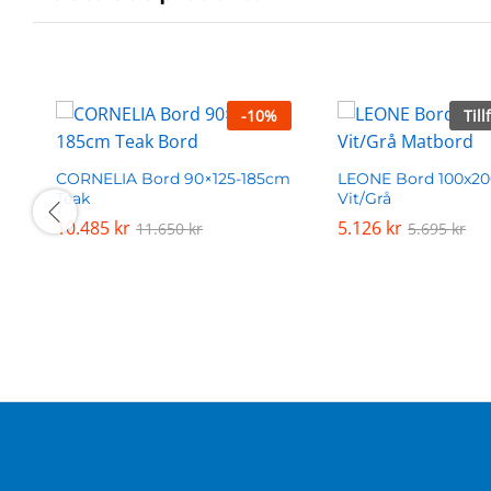
-
10
%
Till
CORNELIA Bord 90×125-185cm
LEONE Bord 100x2
Teak
Vit/Grå
10.485
10.485
kr
kr
5.126
5.126
kr
kr
11.650
11.650
kr
kr
5.695
5.695
kr
kr