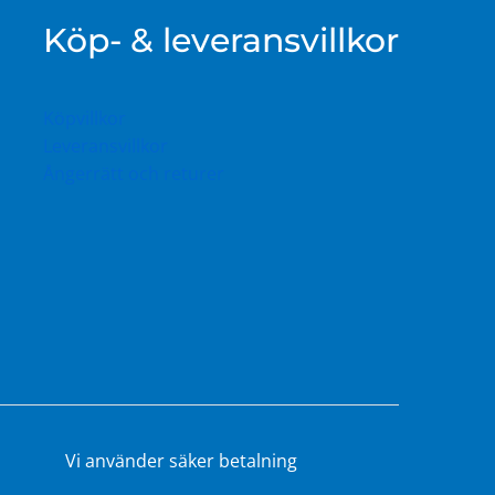
Köp- & leveransvillkor
Köpvillkor
Leveransvillkor
Ångerrätt och returer
Vi använder säker betalning