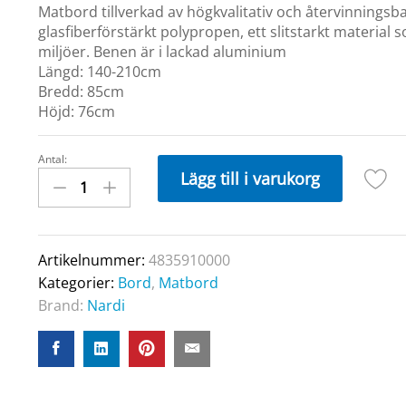
Matbord tillverkad av högkvalitativ och återvinningsb
glasfiberförstärkt polypropen, ett slitstarkt material 
miljöer. Benen är i lackad aluminium
Längd: 140-210cm
Bredd: 85cm
Höjd: 76cm
Antal:
RIO
Lägg till i varukorg
Bord
85x140/210cm
Tortora
quantity
Artikelnummer:
4835910000
Kategorier:
Bord
,
Matbord
Brand:
Nardi