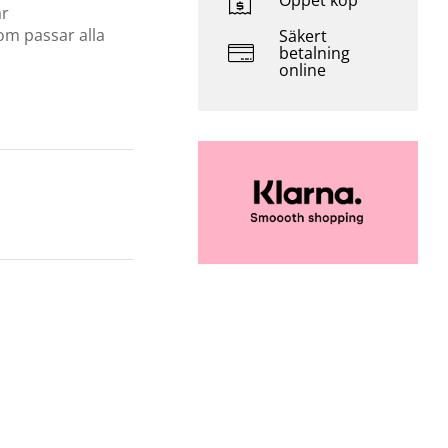
Öppet köp
ar
som passar alla
Säkert
betalning
online