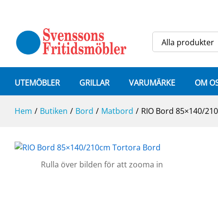
RIO Bord 85x140/210cm Tortora
Alla produkter
UTEMÖBLER
GRILLAR
VARUMÄRKE
OM O
Hem
/
Butiken
/
Bord
/
Matbord
/
RIO Bord 85×140/21
Rulla över bilden för att zooma in