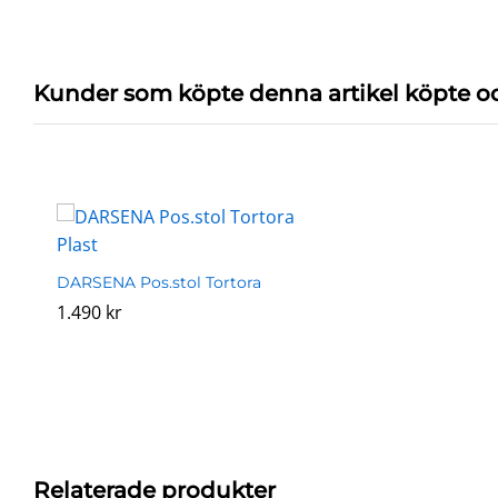
Kunder som köpte denna artikel köpte o
DARSENA Pos.stol Tortora
1.490
1.490
kr
kr
Relaterade produkter