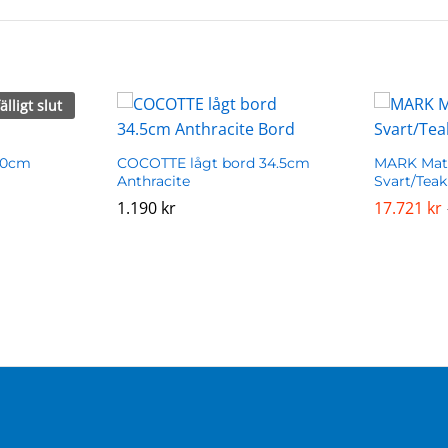
fälligt slut
00cm
COCOTTE lågt bord 34.5cm
MARK Mat
Anthracite
Svart/Teak
1.190
1.190
kr
kr
17.721
17.721
kr
kr