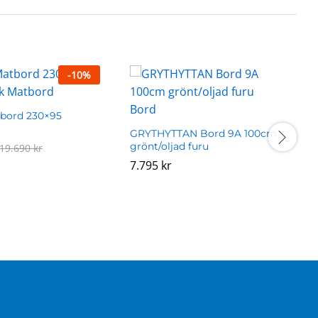
-
10
%
bord 230×95
B
g
GRYTHYTTAN Bord 9A 100cm
grönt/oljad furu
19.690
19.690
kr
kr
7.795
7.795
kr
kr