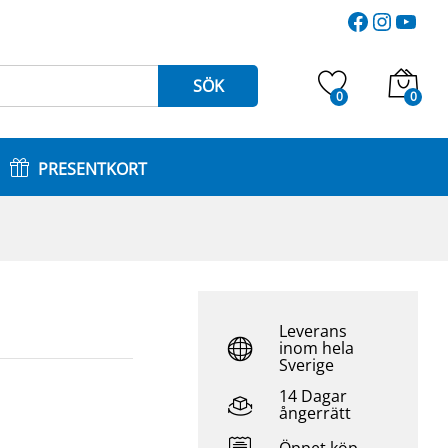
9.520
kr
Faceboo
Instag
You
Lägg till i varukorg
SÖK
0
0
PRESENTKORT
Leverans
inom hela
Sverige
14 Dagar
ångerrätt