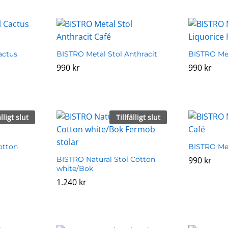
actus
BISTRO Metal Stol Anthracit
BISTRO Met
990
990
kr
kr
990
990
kr
kr
älligt slut
Tillfälligt slut
otton
BISTRO Met
BISTRO Natural Stol Cotton
990
990
kr
kr
white/Bok
1.240
1.240
kr
kr