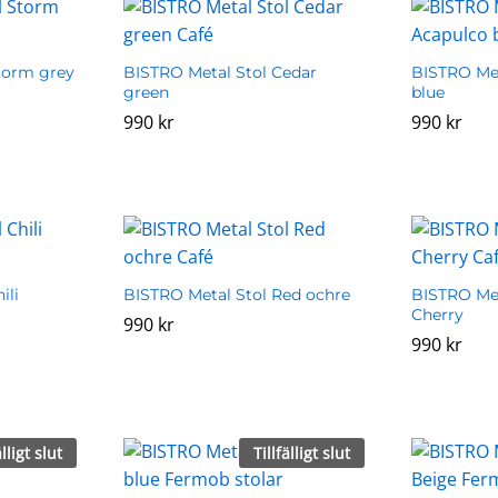
torm grey
BISTRO Metal Stol Cedar
BISTRO Met
green
blue
990
990
kr
kr
990
990
kr
kr
ili
BISTRO Metal Stol Red ochre
BISTRO Met
Cherry
990
990
kr
kr
990
990
kr
kr
älligt slut
Tillfälligt slut