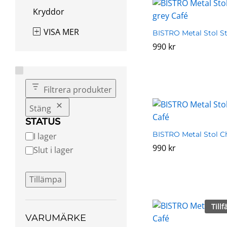
Kryddor
VISA MER
BISTRO Metal Stol S
990
990
kr
kr
Filtrera produkter
Stäng
STATUS
BISTRO Metal Stol Ch
Tillgänglighet
I lager
990
990
kr
kr
Slut i lager
Tillämpa
Tillf
VARUMÄRKE