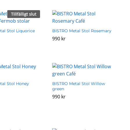
Tillfälligt slut
al Stol Liquorice
BISTRO Metal Stol Rosemary
990
990
kr
kr
al Stol Honey
BISTRO Metal Stol Willow
green
990
990
kr
kr