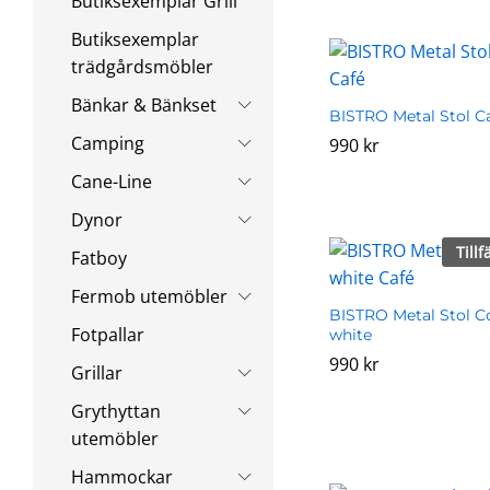
Butiksexemplar Grill
Butiksexemplar
trädgårdsmöbler
Bänkar & Bänkset
BISTRO Metal Stol C
Camping
990
990
kr
kr
Cane-Line
Dynor
Tillf
Fatboy
Fermob utemöbler
BISTRO Metal Stol C
Fotpallar
white
990
990
kr
kr
Grillar
Grythyttan
utemöbler
Hammockar