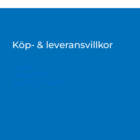
Köp- & leveransvillkor
Köpvillkor
Leveransvillkor
Ångerrätt och returer