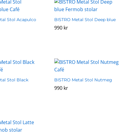
al Stol Acapulco
BISTRO Metal Stol Deep blue
990
990
kr
kr
al Stol Black
BISTRO Metal Stol Nutmeg
990
990
kr
kr