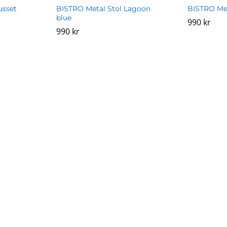
usset
BISTRO Metal Stol Lagoon
BISTRO Met
blue
990
990
kr
kr
990
990
kr
kr