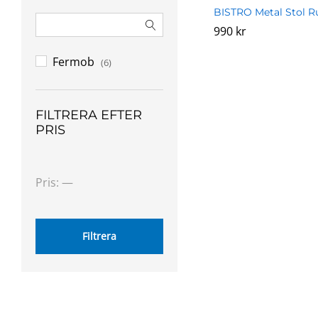
BISTRO Metal Stol R
990
990
kr
kr
Fermob
(6)
FILTRERA EFTER
PRIS
Min
Max
Pris:
—
pris
pris
Filtrera