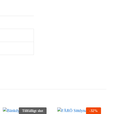
Tillfälligt slut
-
32
%