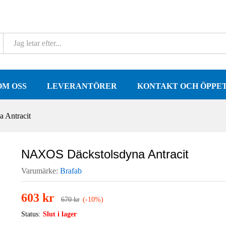
OM OSS
LEVERANTÖRER
KONTAKT OCH ÖPPE
 Antracit
NAXOS Däckstolsdyna Antracit
Varumärke:
Brafab
603
kr
670
kr
(-10%)
Status:
Slut i lager