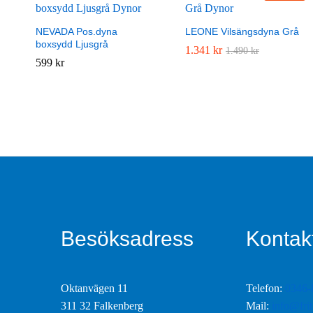
NEVADA Pos.dyna
LEONE Vilsängsdyna Grå
boxsydd Ljusgrå
1.341
1.341
kr
kr
1.490
1.490
kr
kr
599
599
kr
kr
Besöksadress
Kontakt
Oktanvägen 11
Telefon:
0346-
311 32 Falkenberg
Mail:
info@fri