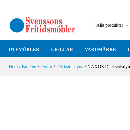
NAXOS Däckstolsdyna Antracit
Alla produkter
Specifikation
UTEMÖBLER
GRILLAR
VARUMÄRKE
Hem
/
Butiken
/
Dynor
/
Däckstolsdyna
/
NAXOS Däckstolsdyna