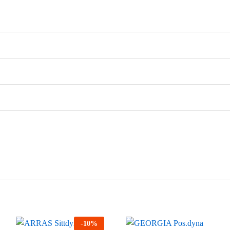
-
10
%