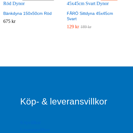
Bänkdyna 150x50cm Röd
FÅRÖ Sittdyna 45x45cm
Svart
675
675
kr
kr
129
129
kr
kr
189
189
kr
kr
Köp- & leveransvillkor
Köpvillkor
Leveransvillkor