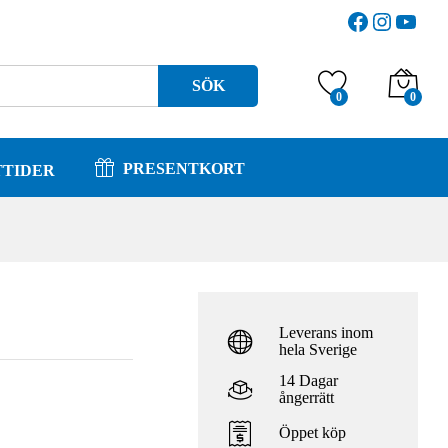
603
kr
Facebook
Instagr
YouT
670
kr
SÖK
0
0
PRESENTKORT
TTIDER
Leverans inom
hela Sverige
14 Dagar
ångerrätt
Öppet köp