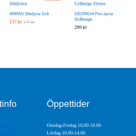
ARRAS Sittdyna Grå
GEORGIA Pos.dyna
Gråbeige
157
157
kr
kr
175
175
kr
kr
299
299
kr
kr
info
Öppettider
844 10
Onsdag-Fredag 10.00-18.00
tidsmobler.nu
Lördag 10.00-14.00