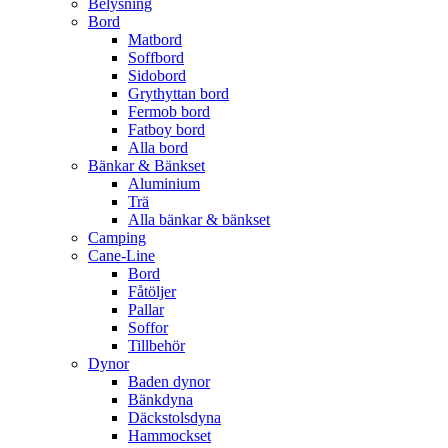
Belysning
Bord
Matbord
Soffbord
Sidobord
Grythyttan bord
Fermob bord
Fatboy bord
Alla bord
Bänkar & Bänkset
Aluminium
Trä
Alla bänkar & bänkset
Camping
Cane-Line
Bord
Fåtöljer
Pallar
Soffor
Tillbehör
Dynor
Baden dynor
Bänkdyna
Däckstolsdyna
Hammockset