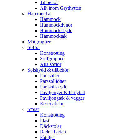
Tillbehör
Allt inom Grythyttan
Hammockar
Hammock
Hammockdynor
Hammockskydd
Hammocktak
Matgrupper
Soffor
Konstrotting
Soffgrupper
Alla soffor
Solskydd & tillbehör
Parasoller
Parasollfötter
Parasollskydd
Paviljonger & Partytält
Paviljongtak & väggar
Reservdelar
Stolar
Konstrotting
Plast
Däckstolar
Baden baden
Fåtöljer