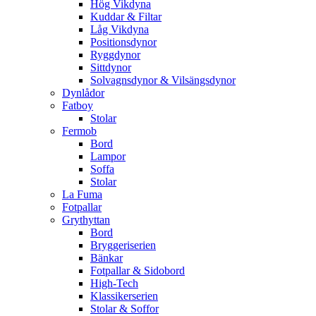
Hög Vikdyna
Kuddar & Filtar
Låg Vikdyna
Positionsdynor
Ryggdynor
Sittdynor
Solvagnsdynor & Vilsängsdynor
Dynlådor
Fatboy
Stolar
Fermob
Bord
Lampor
Soffa
Stolar
La Fuma
Fotpallar
Grythyttan
Bord
Bryggeriserien
Bänkar
Fotpallar & Sidobord
High-Tech
Klassikerserien
Stolar & Soffor