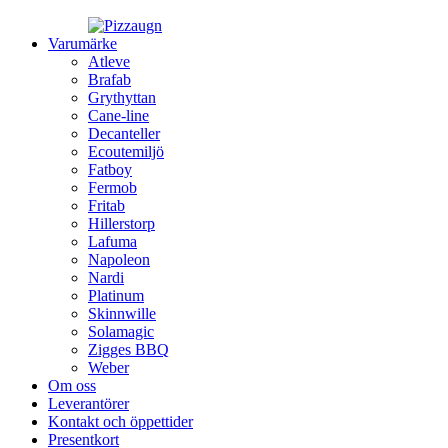
Varumärke
Atleve
Brafab
Grythyttan
Cane-line
Decanteller
Ecoutemiljö
Fatboy
Fermob
Fritab
Hillerstorp
Lafuma
Napoleon
Nardi
Platinum
Skinnwille
Solamagic
Zigges BBQ
Weber
Om oss
Leverantörer
Kontakt och öppettider
Presentkort