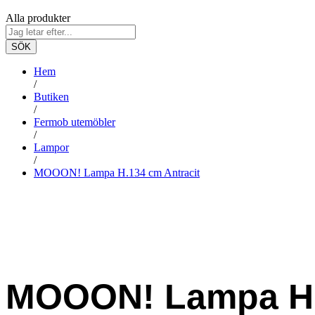
Alla produkter
SÖK
Hem
/
Butiken
/
Fermob utemöbler
/
Lampor
/
MOOON! Lampa H.134 cm Antracit
MOOON! Lampa H.1