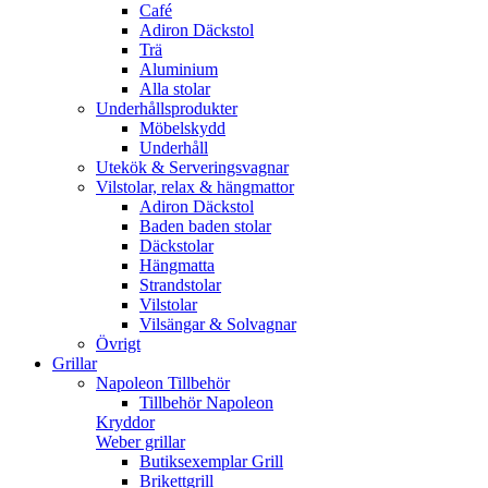
Café
Adiron Däckstol
Trä
Aluminium
Alla stolar
Underhållsprodukter
Möbelskydd
Underhåll
Utekök & Serveringsvagnar
Vilstolar, relax & hängmattor
Adiron Däckstol
Baden baden stolar
Däckstolar
Hängmatta
Strandstolar
Vilstolar
Vilsängar & Solvagnar
Övrigt
Grillar
Napoleon Tillbehör
Tillbehör Napoleon
Kryddor
Weber grillar
Butiksexemplar Grill
Brikettgrill