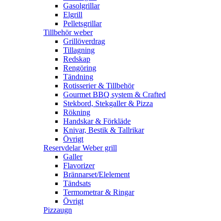
Gasolgrillar
Elgrill
Pelletsgrillar
Tillbehör weber
Grillöverdrag
Tillagning
Redskap
Rengöring
Tändning
Rotisserier & Tillbehör
Gourmet BBQ system & Crafted
Stekbord, Stekgaller & Pizza
Rökning
Handskar & Förkläde
Knivar, Bestik & Tallrikar
Övrigt
Reservdelar Weber grill
Galler
Flavorizer
Brännarset/Elelement
Tändsats
Termometrar & Ringar
Övrigt
Pizzaugn