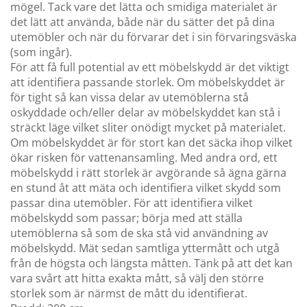
mögel. Tack vare det lätta och smidiga materialet är
det lätt att använda, både när du sätter det på dina
utemöbler och när du förvarar det i sin förvaringsväska
(som ingår).
För att få full potential av ett möbelskydd är det viktigt
att identifiera passande storlek. Om möbelskyddet är
för tight så kan vissa delar av utemöblerna stå
oskyddade och/eller delar av möbelskyddet kan stå i
sträckt läge vilket sliter onödigt mycket på materialet.
Om möbelskyddet är för stort kan det säcka ihop vilket
ökar risken för vattenansamling. Med andra ord, ett
möbelskydd i rätt storlek är avgörande så ägna gärna
en stund åt att mäta och identifiera vilket skydd som
passar dina utemöbler. För att identifiera vilket
möbelskydd som passar; börja med att ställa
utemöblerna så som de ska stå vid användning av
möbelskydd. Mät sedan samtliga yttermått och utgå
från de högsta och längsta måtten. Tänk på att det kan
vara svårt att hitta exakta mått, så välj den större
storlek som är närmst de mått du identifierat.