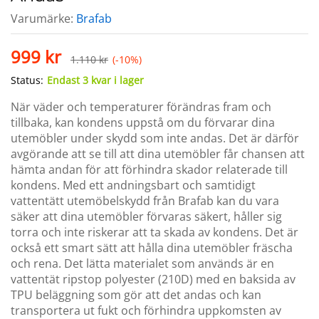
Varumärke:
Brafab
999
kr
1.110
kr
(-10%)
Status:
Endast 3 kvar i lager
När väder och temperaturer förändras fram och
tillbaka, kan kondens uppstå om du förvarar dina
utemöbler under skydd som inte andas. Det är därför
avgörande att se till att dina utemöbler får chansen att
hämta andan för att förhindra skador relaterade till
kondens. Med ett andningsbart och samtidigt
vattentätt utemöbelskydd från Brafab kan du vara
säker att dina utemöbler förvaras säkert, håller sig
torra och inte riskerar att ta skada av kondens. Det är
också ett smart sätt att hålla dina utemöbler fräscha
och rena. Det lätta materialet som används är en
vattentät ripstop polyester (210D) med en baksida av
TPU beläggning som gör att det andas och kan
transportera ut fukt och förhindra uppkomsten av