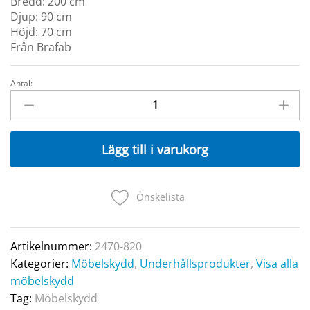
Bredd:
200 cm
Djup:
90 cm
Höjd:
70 cm
Från Brafab
Antal:
MÖBELSKYDD
Soffa
200x90x70
Andas
Lägg till i varukorg
quantity
Önskelista
Artikelnummer:
2470-820
Kategorier:
Möbelskydd
,
Underhållsprodukter
,
Visa alla
möbelskydd
Tag:
Möbelskydd