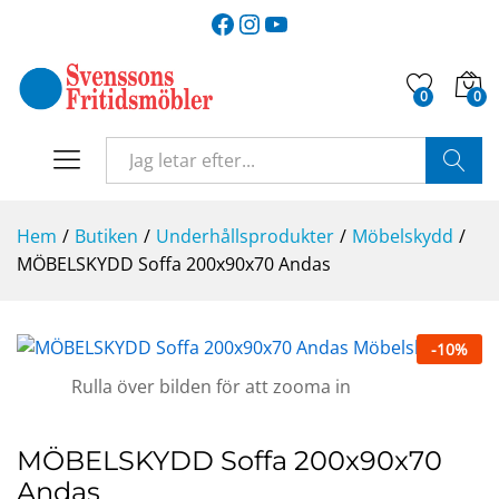
Facebook
Instagram
YouTube
0
0
SÖK
Hem
/
Butiken
/
Underhållsprodukter
/
Möbelskydd
/
MÖBELSKYDD Soffa 200x90x70 Andas
-
10
%
Rulla över bilden för att zooma in
MÖBELSKYDD Soffa 200x90x70
Andas