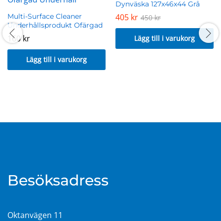
Dynväska 127x46x44 Grå
Multi-Surface Cleaner
405
kr
450
kr
Underhållsprodukt Ofärgad
160
kr
Lägg till i varukorg
Lägg till i varukorg
Besöksadress
Oktanvägen 11