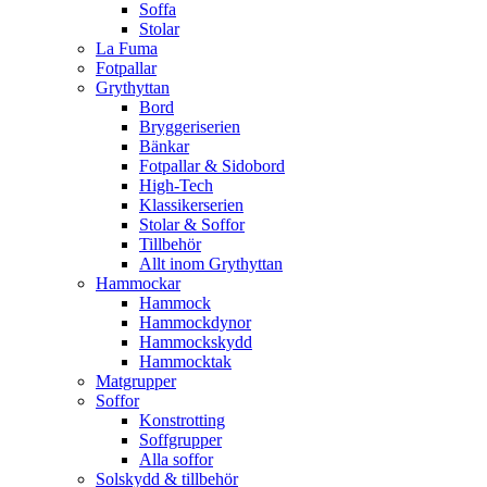
Soffa
Stolar
La Fuma
Fotpallar
Grythyttan
Bord
Bryggeriserien
Bänkar
Fotpallar & Sidobord
High-Tech
Klassikerserien
Stolar & Soffor
Tillbehör
Allt inom Grythyttan
Hammockar
Hammock
Hammockdynor
Hammockskydd
Hammocktak
Matgrupper
Soffor
Konstrotting
Soffgrupper
Alla soffor
Solskydd & tillbehör