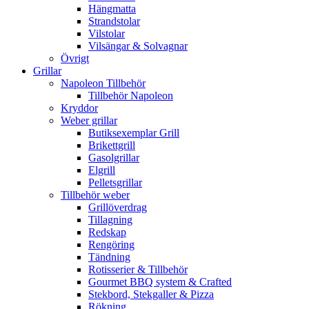
Hängmatta
Strandstolar
Vilstolar
Vilsängar & Solvagnar
Övrigt
Grillar
Napoleon Tillbehör
Tillbehör Napoleon
Kryddor
Weber grillar
Butiksexemplar Grill
Brikettgrill
Gasolgrillar
Elgrill
Pelletsgrillar
Tillbehör weber
Grillöverdrag
Tillagning
Redskap
Rengöring
Tändning
Rotisserier & Tillbehör
Gourmet BBQ system & Crafted
Stekbord, Stekgaller & Pizza
Rökning