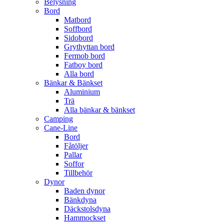
Belysning
Bord
Matbord
Soffbord
Sidobord
Grythyttan bord
Fermob bord
Fatboy bord
Alla bord
Bänkar & Bänkset
Aluminium
Trä
Alla bänkar & bänkset
Camping
Cane-Line
Bord
Fåtöljer
Pallar
Soffor
Tillbehör
Dynor
Baden dynor
Bänkdyna
Däckstolsdyna
Hammockset