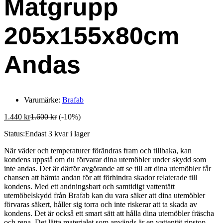
Matgrupp
205x155x80cm
Andas
Varumärke:
Brafab
1.440
kr
1.600
kr
(-10%)
Status:
Endast 3 kvar i lager
När väder och temperaturer förändras fram och tillbaka, kan
kondens uppstå om du förvarar dina utemöbler under skydd som
inte andas. Det är därför avgörande att se till att dina utemöbler får
chansen att hämta andan för att förhindra skador relaterade till
kondens. Med ett andningsbart och samtidigt vattentätt
utemöbelskydd från Brafab kan du vara säker att dina utemöbler
förvaras säkert, håller sig torra och inte riskerar att ta skada av
kondens. Det är också ett smart sätt att hålla dina utemöbler fräscha
och rena. Det lätta materialet som används är en vattentät ripstop