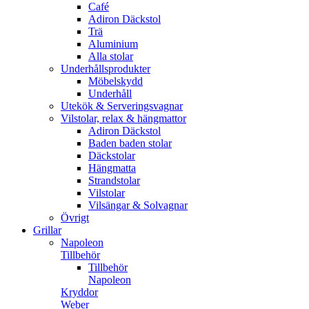
Café
Adiron Däckstol
Trä
Aluminium
Alla stolar
Underhållsprodukter
Möbelskydd
Underhåll
Utekök & Serveringsvagnar
Vilstolar, relax & hängmattor
Adiron Däckstol
Baden baden stolar
Däckstolar
Hängmatta
Strandstolar
Vilstolar
Vilsängar & Solvagnar
Övrigt
Grillar
Napoleon
Tillbehör
Tillbehör
Napoleon
Kryddor
Weber