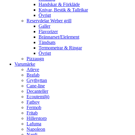
Handskar & Förkläde
Knivar, Bestik & Tallrikar
Övrigt
Reservdelar Weber grill
Galler
Flavorizer
Brännarset/Elelement
Tändsats
Termometrar & Ringar
Övrigt
Pizzaugn
Varumärke
Atleve
Brafab
Grythyttan
Cane-line
Decanteller
Ecoutemiljö
Fatboy
Fermob
Fritab
Hillerstorp
Lafuma
Napoleon
Nardi