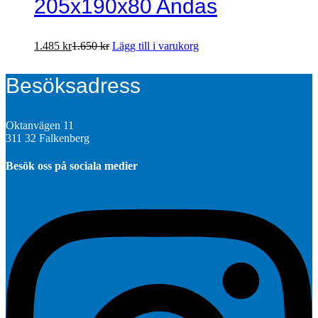
205x190x80 Andas
1.485
kr
1.650
kr
Lägg till i varukorg
Besöksadress
Oktanvägen 11
311 32 Falkenberg
Besök oss på sociala medier