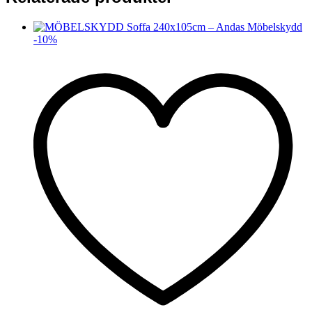
-
10
%