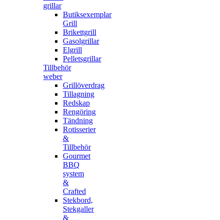
grillar
Butiksexemplar
Grill
Brikettgrill
Gasolgrillar
Elgrill
Pelletsgrillar
Tillbehör
weber
Grillöverdrag
Tillagning
Redskap
Rengöring
Tändning
Rotisserier
&
Tillbehör
Gourmet
BBQ
system
&
Crafted
Stekbord,
Stekgaller
&