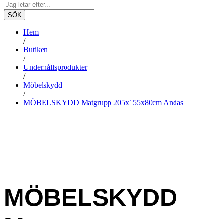
SÖK
Hem
/
Butiken
/
Underhållsprodukter
/
Möbelskydd
/
MÖBELSKYDD Matgrupp 205x155x80cm Andas
-
%
MÖBELSKYDD