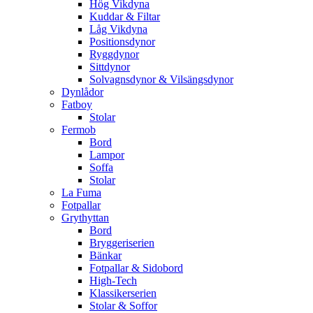
Hög Vikdyna
Kuddar & Filtar
Låg Vikdyna
Positionsdynor
Ryggdynor
Sittdynor
Solvagnsdynor & Vilsängsdynor
Dynlådor
Fatboy
Stolar
Fermob
Bord
Lampor
Soffa
Stolar
La Fuma
Fotpallar
Grythyttan
Bord
Bryggeriserien
Bänkar
Fotpallar & Sidobord
High-Tech
Klassikerserien
Stolar & Soffor