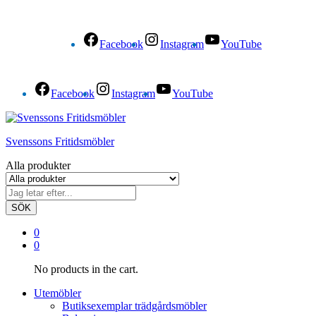
Facebook
Instagram
YouTube
Facebook
Instagram
YouTube
Svenssons Fritidsmöbler
Alla produkter
SÖK
0
0
No products in the cart.
Utemöbler
Butiksexemplar trädgårdsmöbler