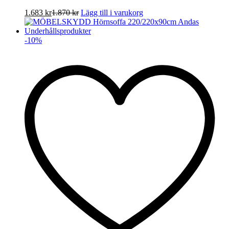
1.683
kr
1.870
kr
Lägg till i varukorg
-
10
%