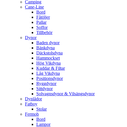
Camping
Cane-Line
Bord
Fåtöljer
Pallar
Soffor
Tillbehör
Dynor
Baden dynor
Bänkdyna
Däckstolsdyna
Hammockset
Hög Vikdyna
Kuddar & Filtar
Låg Vikdyna
Positionsdynor
Ryggdynor
Sittdynor
Solvagnsdynor & Vilsängsdynor
Dynlådor
Fatboy
Stolar
Fermob
Bord
Lampor