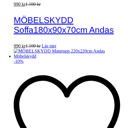
990
kr
1.100
kr
MÖBELSKYDD
Soffa180x90x70cm Andas
990
kr
1.100
kr
Läs mer
-
10
%