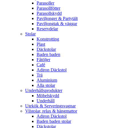
Parasoller
Parasollfötter
Parasollskydd
Paviljonger & Partytält
Paviljongtak & väggar
Reservdelar
Stolar
Konstrotting
Plast
Däckstolar
Baden baden
Fåtöljer
Café
Adiron Däckstol
Trä
Aluminium
Alla stolar
Underhållsprodukter
Möbelskydd
Underhåll
Utekök & Serveringsvagnar
Vilstolar, relax & hängmattor
Adiron Däckstol
Baden baden stolar
Däckstolar