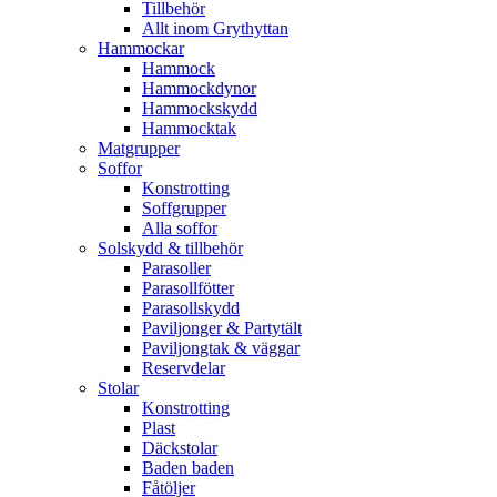
Tillbehör
Allt inom Grythyttan
Hammockar
Hammock
Hammockdynor
Hammockskydd
Hammocktak
Matgrupper
Soffor
Konstrotting
Soffgrupper
Alla soffor
Solskydd & tillbehör
Parasoller
Parasollfötter
Parasollskydd
Paviljonger & Partytält
Paviljongtak & väggar
Reservdelar
Stolar
Konstrotting
Plast
Däckstolar
Baden baden
Fåtöljer