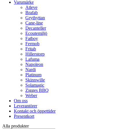
Varumärke
Atleve
Brafab
Grythyttan
Cane-line
Decanteller
Ecoutemiljö
Fatboy
Fermob
Fritab
Hillerstorp
Lafuma
Napoleon
Nardi
Platinum
Skinnwille
Solamagic
Zigges BBQ
Weber
Om oss
Leverantörer
Kontakt och öppettider
Presentkort
Alla produkter