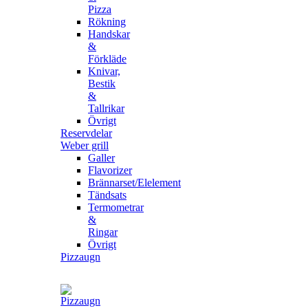
Pizza
Rökning
Handskar
&
Förkläde
Knivar,
Bestik
&
Tallrikar
Övrigt
Reservdelar
Weber grill
Galler
Flavorizer
Brännarset/Elelement
Tändsats
Termometrar
&
Ringar
Övrigt
Pizzaugn