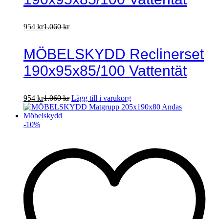
954
kr
1.060
kr
MÖBELSKYDD Reclinerset
190x95x85/100 Vattentät
954
kr
1.060
kr
Lägg till i varukorg
-
10
%