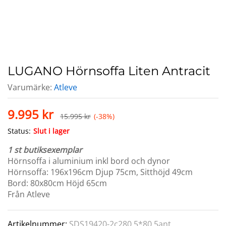
LUGANO Hörnsoffa Liten Antracit
Varumärke:
Atleve
9.995
kr
15.995
kr
(-38%)
Status:
Slut i lager
1 st butiksexemplar
Hörnsoffa i aluminium inkl bord och dynor
Hörnsoffa: 196x196cm Djup 75cm, Sitthöjd 49cm
Bord: 80x80cm Höjd 65cm
Från Atleve
Artikelnummer:
SDS19420-2c280,5*80,5ant