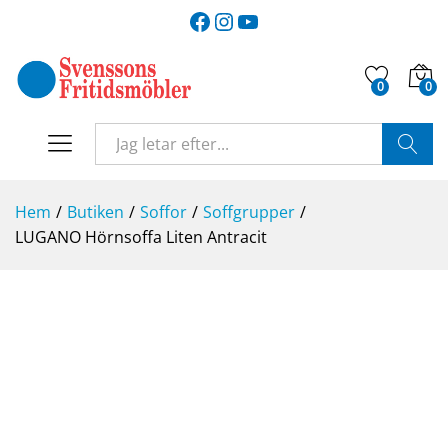
Facebook
Instagram
YouTube
0
0
SÖK
Hem
/
Butiken
/
Soffor
/
Soffgrupper
/
LUGANO Hörnsoffa Liten Antracit