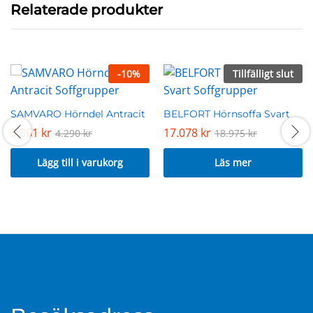
Relaterade produkter
-
10
%
Tillfälligt slut
SAMVARO Hörndel Antracit
BELFORT Hörnsoffa Svart
3.861
kr
17.078
kr
4.290
kr
18.975
kr
Lägg till i varukorg
Läs mer