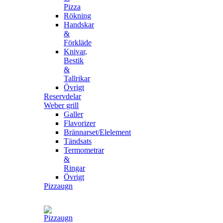
Pizza
Rökning
Handskar
&
Förkläde
Knivar,
Bestik
&
Tallrikar
Övrigt
Reservdelar
Weber grill
Galler
Flavorizer
Brännarset/Elelement
Tändsats
Termometrar
&
Ringar
Övrigt
Pizzaugn