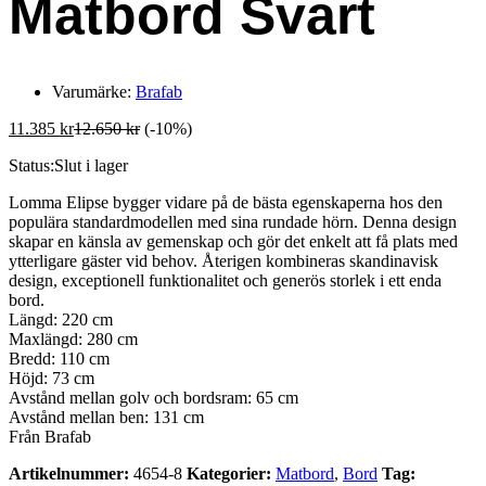
Matbord Svart
Varumärke:
Brafab
11.385
kr
12.650
kr
(-10%)
Status:
Slut i lager
Lomma Elipse bygger vidare på de bästa egenskaperna hos den
populära standardmodellen med sina rundade hörn. Denna design
skapar en känsla av gemenskap och gör det enkelt att få plats med
ytterligare gäster vid behov. Återigen kombineras skandinavisk
design, exceptionell funktionalitet och generös storlek i ett enda
bord.
Längd:
220 cm
Maxlängd:
280 cm
Bredd:
110 cm
Höjd:
73 cm
Avstånd mellan golv och bordsram:
65 cm
Avstånd mellan ben:
131 cm
Från Brafab
Artikelnummer:
4654-8
Kategorier:
Matbord
,
Bord
Tag: