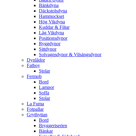
Bänkdyna
Däckstolsdyna
Hammockset
Hög Vikdyna
Kuddar & Filtar
Låg Vikdyna
Positionsdynor
Ryggdynor
Sittdynor
Solvagnsdynor & Vilsängsdynor
Dynlådor
Fatboy
Stolar
Fermob
Bord
Lampor
Soffa
Stolar
La Fuma
Fotpallar
Grythyttan
Bord
Bryggeriserien
Bänkar