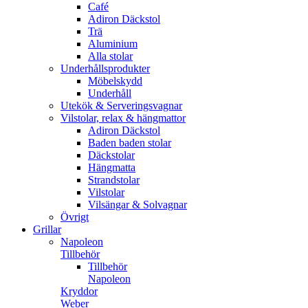
Café
Adiron Däckstol
Trä
Aluminium
Alla stolar
Underhållsprodukter
Möbelskydd
Underhåll
Utekök & Serveringsvagnar
Vilstolar, relax & hängmattor
Adiron Däckstol
Baden baden stolar
Däckstolar
Hängmatta
Strandstolar
Vilstolar
Vilsängar & Solvagnar
Övrigt
Grillar
Napoleon
Tillbehör
Tillbehör
Napoleon
Kryddor
Weber