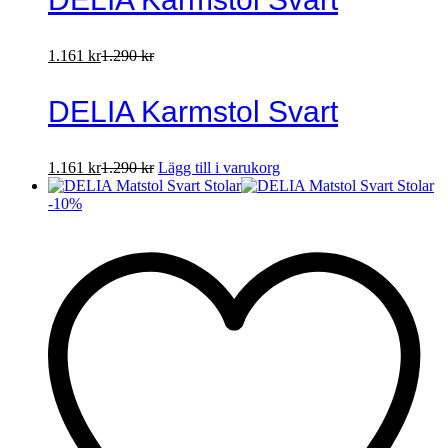
1.161
kr
1.290
kr
DELIA Karmstol Svart
1.161
kr
1.290
kr
Lägg till i varukorg
-
10
%