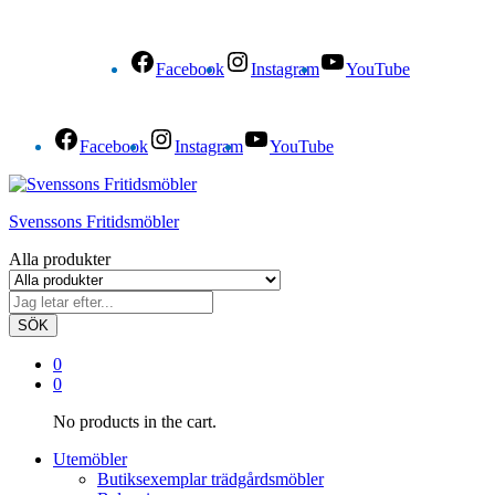
Facebook
Instagram
YouTube
Facebook
Instagram
YouTube
Svenssons Fritidsmöbler
Alla produkter
SÖK
0
0
No products in the cart.
Utemöbler
Butiksexemplar trädgårdsmöbler