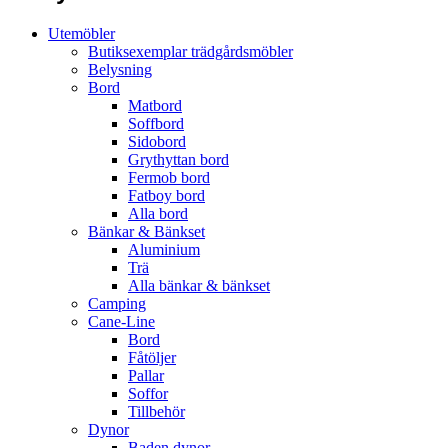
Utemöbler
Butiksexemplar trädgårdsmöbler
Belysning
Bord
Matbord
Soffbord
Sidobord
Grythyttan bord
Fermob bord
Fatboy bord
Alla bord
Bänkar & Bänkset
Aluminium
Trä
Alla bänkar & bänkset
Camping
Cane-Line
Bord
Fåtöljer
Pallar
Soffor
Tillbehör
Dynor
Baden dynor