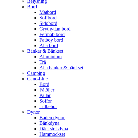
Belysning
Bord
Matbord
Soffbord
Sidobord
Grythyttan bord
Fermob bord
Fatboy bord
Alla bord
Bänkar & Bänkset
Aluminium
Trä
Alla bänkar & bänkset
Camping
Cane-Line
Bord
Fåtöljer
Pallar
Soffor
Tillbehör
Dynor
Baden dynor
Bänkdyna
Däckstolsdyna
Hammockset