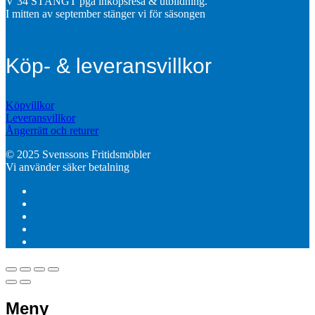
V 34 STÄNGT pga inköpsresa & utbildning.
I mitten av september stänger vi för säsongen
Köp- & leveransvillkor
Köpvillkor
Leveransvillkor
Ångerrätt och returer
© 2025 Svenssons Fritidsmöbler
Vi använder säker betalning
Meny