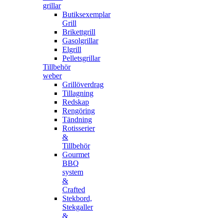
grillar
Butiksexemplar
Grill
Brikettgrill
Gasolgrillar
Elgrill
Pelletsgrillar
Tillbehör
weber
Grillöverdrag
Tillagning
Redskap
Rengöring
Tändning
Rotisserier
&
Tillbehör
Gourmet
BBQ
system
&
Crafted
Stekbord,
Stekgaller
&