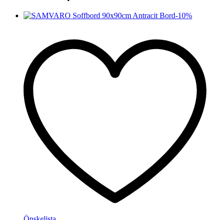
-
10
%
Önskelista