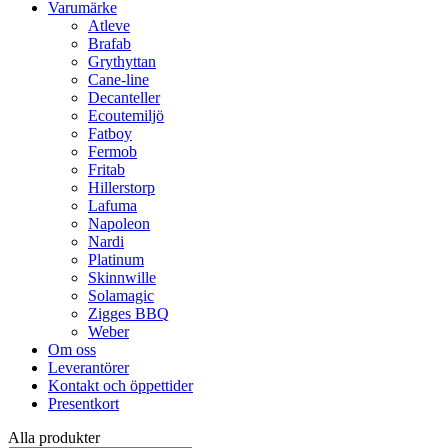
Varumärke
Atleve
Brafab
Grythyttan
Cane-line
Decanteller
Ecoutemiljö
Fatboy
Fermob
Fritab
Hillerstorp
Lafuma
Napoleon
Nardi
Platinum
Skinnwille
Solamagic
Zigges BBQ
Weber
Om oss
Leverantörer
Kontakt och öppettider
Presentkort
Alla produkter