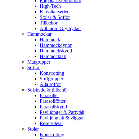
Fotpallar & Sidobord
High-Tech
Klassikerserien
Stolar & Soffor
Tillbehör
Allt inom Grythyttan
Hammockar
Hammock
Hammockdynor
Hammockskydd
Hammocktak
Matgrupper
Soffor
Konstrotting
Soffgrupper
Alla soffor
Solskydd & tillbehör
Parasoller
Parasollfötter
Parasollskydd
Paviljonger & Partytält
Paviljongtak & väggar
Reservdelar
Stolar
Konstrotting