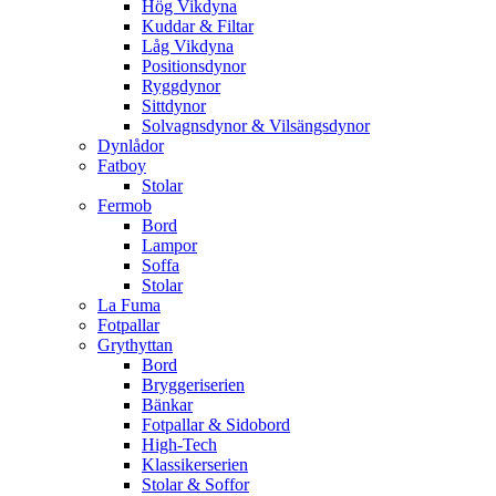
Hög Vikdyna
Kuddar & Filtar
Låg Vikdyna
Positionsdynor
Ryggdynor
Sittdynor
Solvagnsdynor & Vilsängsdynor
Dynlådor
Fatboy
Stolar
Fermob
Bord
Lampor
Soffa
Stolar
La Fuma
Fotpallar
Grythyttan
Bord
Bryggeriserien
Bänkar
Fotpallar & Sidobord
High-Tech
Klassikerserien
Stolar & Soffor