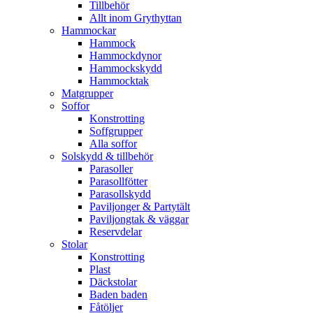
Tillbehör
Allt inom Grythyttan
Hammockar
Hammock
Hammockdynor
Hammockskydd
Hammocktak
Matgrupper
Soffor
Konstrotting
Soffgrupper
Alla soffor
Solskydd & tillbehör
Parasoller
Parasollfötter
Parasollskydd
Paviljonger & Partytält
Paviljongtak & väggar
Reservdelar
Stolar
Konstrotting
Plast
Däckstolar
Baden baden
Fåtöljer