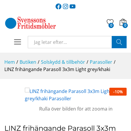
Facebook
Instagram
YouTube
0
0
SÖK
Hem
/
Butiken
/
Solskydd & tillbehör
/
Parasoller
/
LINZ frihängande Parasoll 3x3m Light grey/khaki
-
10
%
Rulla över bilden för att zooma in
LINZ frihängande Parasoll 3x3m