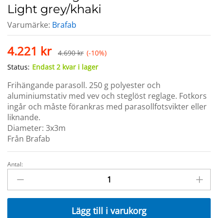
Light grey/khaki
Varumärke:
Brafab
4.221
kr
4.690
kr
(-10%)
Status:
Endast 2 kvar i lager
Frihängande parasoll. 250 g polyester och
aluminiumstativ med vev och steglöst reglage. Fotkors
ingår och måste förankras med parasollfotsvikter eller
liknande.
Diameter: 3x3m
Från Brafab
Antal:
LINZ
frihängande
Parasoll
3x3m
Lägg till i varukorg
Light