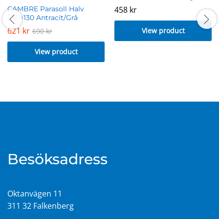
CAMBRE Parasoll Halv
458
kr
250×130 Antracit/Grå
621
kr
View product
690
kr
View product
Besöksadress
Oktanvägen 11
311 32 Falkenberg