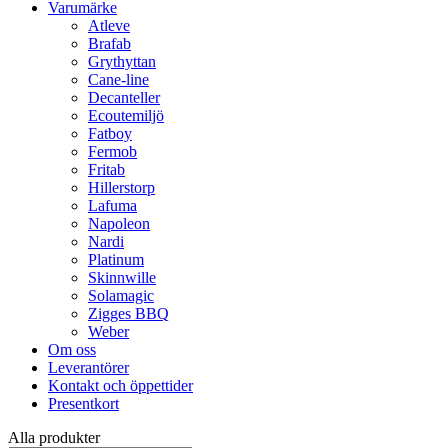
Varumärke
Atleve
Brafab
Grythyttan
Cane-line
Decanteller
Ecoutemiljö
Fatboy
Fermob
Fritab
Hillerstorp
Lafuma
Napoleon
Nardi
Platinum
Skinnwille
Solamagic
Zigges BBQ
Weber
Om oss
Leverantörer
Kontakt och öppettider
Presentkort
Alla produkter