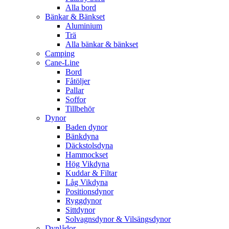
Alla bord
Bänkar & Bänkset
Aluminium
Trä
Alla bänkar & bänkset
Camping
Cane-Line
Bord
Fåtöljer
Pallar
Soffor
Tillbehör
Dynor
Baden dynor
Bänkdyna
Däckstolsdyna
Hammockset
Hög Vikdyna
Kuddar & Filtar
Låg Vikdyna
Positionsdynor
Ryggdynor
Sittdynor
Solvagnsdynor & Vilsängsdynor
Dynlådor