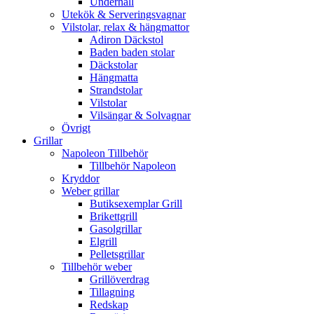
Underhåll
Utekök & Serveringsvagnar
Vilstolar, relax & hängmattor
Adiron Däckstol
Baden baden stolar
Däckstolar
Hängmatta
Strandstolar
Vilstolar
Vilsängar & Solvagnar
Övrigt
Grillar
Napoleon Tillbehör
Tillbehör Napoleon
Kryddor
Weber grillar
Butiksexemplar Grill
Brikettgrill
Gasolgrillar
Elgrill
Pelletsgrillar
Tillbehör weber
Grillöverdrag
Tillagning
Redskap