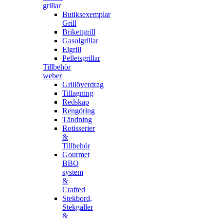
grillar
Butiksexemplar
Grill
Brikettgrill
Gasolgrillar
Elgrill
Pelletsgrillar
Tillbehör
weber
Grillöverdrag
Tillagning
Redskap
Rengöring
Tändning
Rotisserier
&
Tillbehör
Gourmet
BBQ
system
&
Crafted
Stekbord,
Stekgaller
&