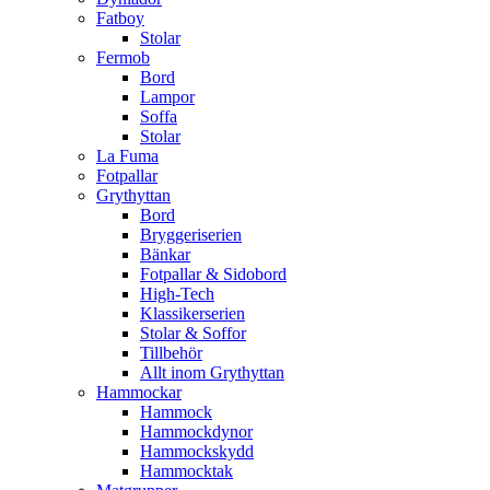
Fatboy
Stolar
Fermob
Bord
Lampor
Soffa
Stolar
La Fuma
Fotpallar
Grythyttan
Bord
Bryggeriserien
Bänkar
Fotpallar & Sidobord
High-Tech
Klassikerserien
Stolar & Soffor
Tillbehör
Allt inom Grythyttan
Hammockar
Hammock
Hammockdynor
Hammockskydd
Hammocktak