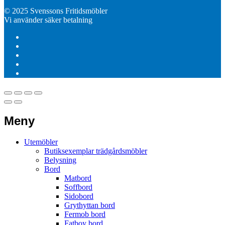
© 2025 Svenssons Fritidsmöbler
Vi använder säker betalning
Meny
Utemöbler
Butiksexemplar trädgårdsmöbler
Belysning
Bord
Matbord
Soffbord
Sidobord
Grythyttan bord
Fermob bord
Fatboy bord