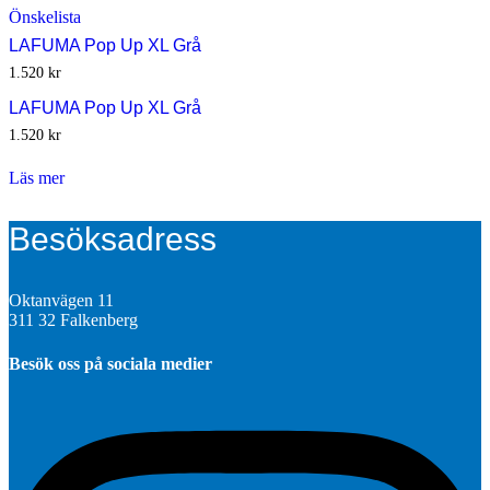
Önskelista
LAFUMA Pop Up XL Grå
1.520
kr
LAFUMA Pop Up XL Grå
1.520
kr
Läs mer
Besöksadress
Oktanvägen 11
311 32 Falkenberg
Besök oss på sociala medier