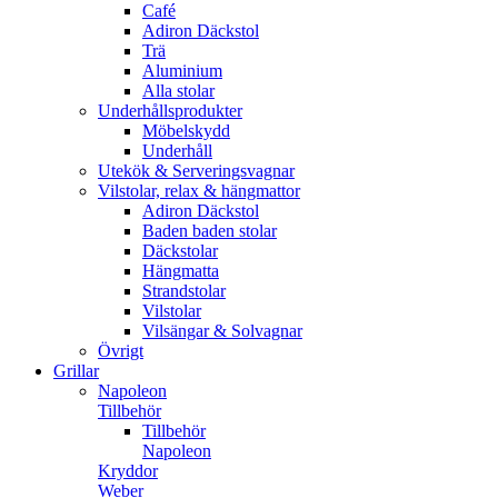
Café
Adiron Däckstol
Trä
Aluminium
Alla stolar
Underhållsprodukter
Möbelskydd
Underhåll
Utekök & Serveringsvagnar
Vilstolar, relax & hängmattor
Adiron Däckstol
Baden baden stolar
Däckstolar
Hängmatta
Strandstolar
Vilstolar
Vilsängar & Solvagnar
Övrigt
Grillar
Napoleon
Tillbehör
Tillbehör
Napoleon
Kryddor
Weber