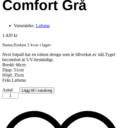
Comfort Grå
Varumärke:
Lafuma
1.420
kr
Status:
Endast 2 kvar i lager
Next fotpall har en robust design som är tillverkat av stål.Tyget
becomfort är UV-beständigt.
Bredd: 66cm
Djup: 51cm
Höjd: 35cm
Från Lafuma
LAFUMA
Antal:
Lägg till i varukorg
Pool
fotpall
Be
Comfort
Grå
quantity