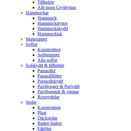
Tillbehör
Allt inom Grythyttan
Hammockar
Hammock
Hammockdynor
Hammockskydd
Hammocktak
Matgrupper
Soffor
Konstrotting
Soffgrupper
Alla soffor
Solskydd & tillbehör
Parasoller
Parasollfötter
Parasollskydd
Paviljonger & Partytält
Paviljongtak & väggar
Reservdelar
Stolar
Konstrotting
Plast
Däckstolar
Baden baden
Fåtöljer