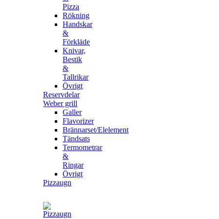
Pizza
Rökning
Handskar
&
Förkläde
Knivar,
Bestik
&
Tallrikar
Övrigt
Reservdelar
Weber grill
Galler
Flavorizer
Brännarset/Elelement
Tändsats
Termometrar
&
Ringar
Övrigt
Pizzaugn