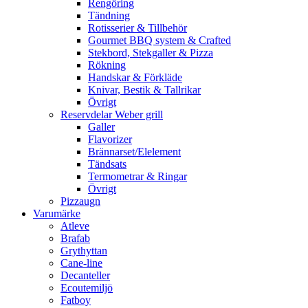
Rengöring
Tändning
Rotisserier & Tillbehör
Gourmet BBQ system & Crafted
Stekbord, Stekgaller & Pizza
Rökning
Handskar & Förkläde
Knivar, Bestik & Tallrikar
Övrigt
Reservdelar Weber grill
Galler
Flavorizer
Brännarset/Elelement
Tändsats
Termometrar & Ringar
Övrigt
Pizzaugn
Varumärke
Atleve
Brafab
Grythyttan
Cane-line
Decanteller
Ecoutemiljö
Fatboy