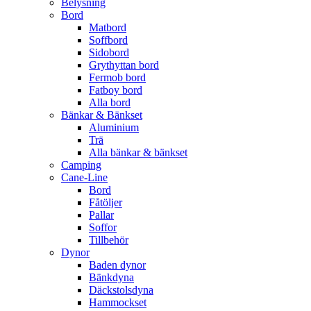
Belysning
Bord
Matbord
Soffbord
Sidobord
Grythyttan bord
Fermob bord
Fatboy bord
Alla bord
Bänkar & Bänkset
Aluminium
Trä
Alla bänkar & bänkset
Camping
Cane-Line
Bord
Fåtöljer
Pallar
Soffor
Tillbehör
Dynor
Baden dynor
Bänkdyna
Däckstolsdyna
Hammockset