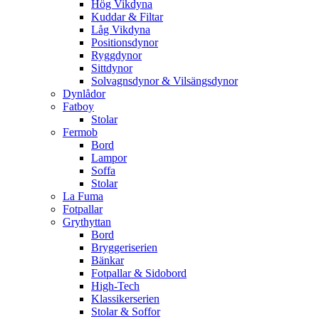
Hög Vikdyna
Kuddar & Filtar
Låg Vikdyna
Positionsdynor
Ryggdynor
Sittdynor
Solvagnsdynor & Vilsängsdynor
Dynlådor
Fatboy
Stolar
Fermob
Bord
Lampor
Soffa
Stolar
La Fuma
Fotpallar
Grythyttan
Bord
Bryggeriserien
Bänkar
Fotpallar & Sidobord
High-Tech
Klassikerserien
Stolar & Soffor