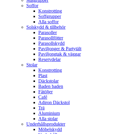
Matgrupper
Soffor
Konstrotting
Soffgrupper
Alla soffor
Solskydd & tillbehör
Parasoller
Parasollfötter
Parasollskydd
Paviljonger & Partytält
Paviljongtak & väggar
Reservdelar
Stolar
Konstrotting
Plast
Däckstolar
Baden baden
Fåtöljer
Café
Adiron Däckstol
Trä
Aluminium
Alla stolar
Underhållsprodukter
Möbelskydd