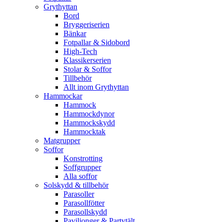
Grythyttan
Bord
Bryggeriserien
Bänkar
Fotpallar & Sidobord
High-Tech
Klassikerserien
Stolar & Soffor
Tillbehör
Allt inom Grythyttan
Hammockar
Hammock
Hammockdynor
Hammockskydd
Hammocktak
Matgrupper
Soffor
Konstrotting
Soffgrupper
Alla soffor
Solskydd & tillbehör
Parasoller
Parasollfötter
Parasollskydd
Paviljonger & Partytält