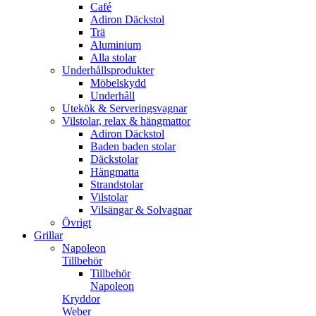
Café
Adiron Däckstol
Trä
Aluminium
Alla stolar
Underhållsprodukter
Möbelskydd
Underhåll
Utekök & Serveringsvagnar
Vilstolar, relax & hängmattor
Adiron Däckstol
Baden baden stolar
Däckstolar
Hängmatta
Strandstolar
Vilstolar
Vilsängar & Solvagnar
Övrigt
Grillar
Napoleon
Tillbehör
Tillbehör
Napoleon
Kryddor
Weber