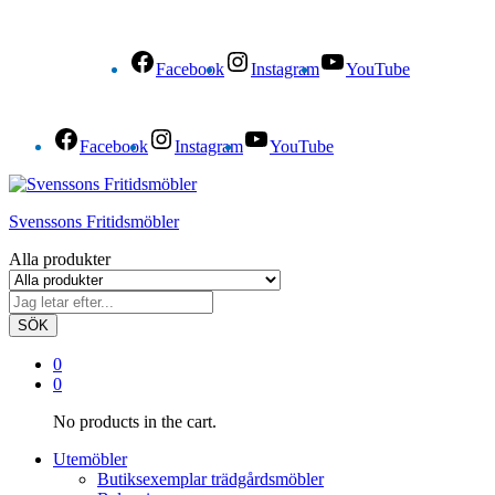
Facebook
Instagram
YouTube
Facebook
Instagram
YouTube
Svenssons Fritidsmöbler
Alla produkter
SÖK
0
0
No products in the cart.
Utemöbler
Butiksexemplar trädgårdsmöbler