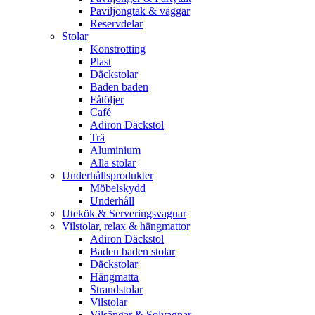
Paviljongtak & väggar
Reservdelar
Stolar
Konstrotting
Plast
Däckstolar
Baden baden
Fåtöljer
Café
Adiron Däckstol
Trä
Aluminium
Alla stolar
Underhållsprodukter
Möbelskydd
Underhåll
Utekök & Serveringsvagnar
Vilstolar, relax & hängmattor
Adiron Däckstol
Baden baden stolar
Däckstolar
Hängmatta
Strandstolar
Vilstolar
Vilsängar & Solvagnar