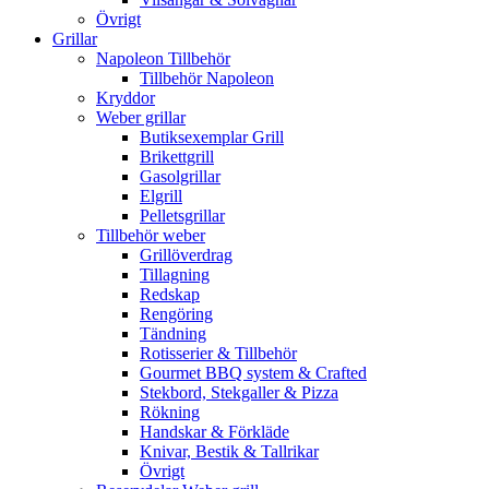
Övrigt
Grillar
Napoleon Tillbehör
Tillbehör Napoleon
Kryddor
Weber grillar
Butiksexemplar Grill
Brikettgrill
Gasolgrillar
Elgrill
Pelletsgrillar
Tillbehör weber
Grillöverdrag
Tillagning
Redskap
Rengöring
Tändning
Rotisserier & Tillbehör
Gourmet BBQ system & Crafted
Stekbord, Stekgaller & Pizza
Rökning
Handskar & Förkläde
Knivar, Bestik & Tallrikar
Övrigt