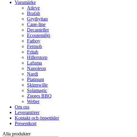
Varumärke
Atleve
Brafab
Grythyttan
Cane-line
Decanteller
Ecoutemiljö
Fatboy
Fermob
Fritab
Hillerstorp
Lafuma
Napoleon
Nardi
Platinum
Skinnwille
Solamagic
Zigges BBQ
Weber
Om oss
Leverantörer
Kontakt och öppettider
Presentkort
Alla produkter