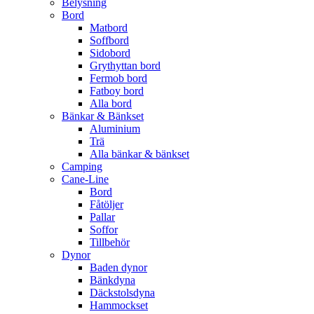
Belysning
Bord
Matbord
Soffbord
Sidobord
Grythyttan bord
Fermob bord
Fatboy bord
Alla bord
Bänkar & Bänkset
Aluminium
Trä
Alla bänkar & bänkset
Camping
Cane-Line
Bord
Fåtöljer
Pallar
Soffor
Tillbehör
Dynor
Baden dynor
Bänkdyna
Däckstolsdyna
Hammockset