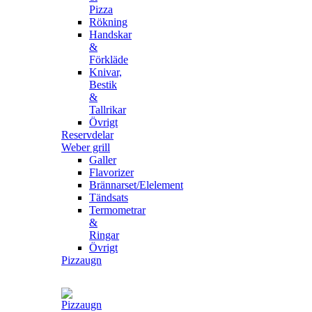
Pizza
Rökning
Handskar
&
Förkläde
Knivar,
Bestik
&
Tallrikar
Övrigt
Reservdelar
Weber grill
Galler
Flavorizer
Brännarset/Elelement
Tändsats
Termometrar
&
Ringar
Övrigt
Pizzaugn