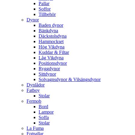
Pallar
Soffor
Tillbehör
Dynor
Baden dynor
Bänkdyna
Däckstolsdyna
Hammockset
Hög Vikdyna
Kuddar & Filtar
Låg Vikdyna
Positionsdynor
Ryggdynor
Sittdynor
Solvagnsdynor & Vilsängsdynor
Dynlådor
Fatboy
Stolar
Fermob
Bord
Lampor
Soffa
Stolar
La Fuma
Fotpallar