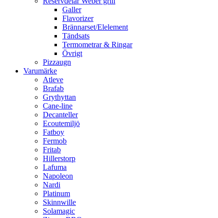
Reservdelar Weber grill
Galler
Flavorizer
Brännarset/Elelement
Tändsats
Termometrar & Ringar
Övrigt
Pizzaugn
Varumärke
Atleve
Brafab
Grythyttan
Cane-line
Decanteller
Ecoutemiljö
Fatboy
Fermob
Fritab
Hillerstorp
Lafuma
Napoleon
Nardi
Platinum
Skinnwille
Solamagic