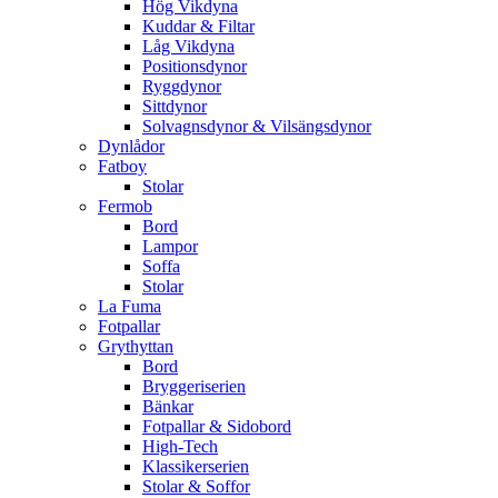
Hög Vikdyna
Kuddar & Filtar
Låg Vikdyna
Positionsdynor
Ryggdynor
Sittdynor
Solvagnsdynor & Vilsängsdynor
Dynlådor
Fatboy
Stolar
Fermob
Bord
Lampor
Soffa
Stolar
La Fuma
Fotpallar
Grythyttan
Bord
Bryggeriserien
Bänkar
Fotpallar & Sidobord
High-Tech
Klassikerserien
Stolar & Soffor