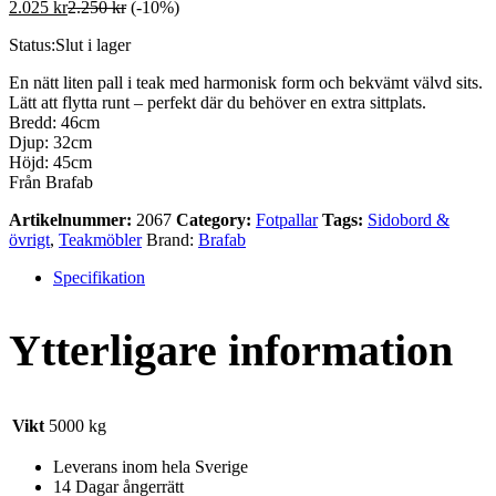
2.025
kr
2.250
kr
(-10%)
Status:
Slut i lager
En nätt liten pall i teak med harmonisk form och bekvämt välvd sits.
Lätt att flytta runt – perfekt där du behöver en extra sittplats.
Bredd: 46cm
Djup: 32cm
Höjd: 45cm
Från Brafab
Artikelnummer:
2067
Category:
Fotpallar
Tags:
Sidobord &
övrigt
,
Teakmöbler
Brand:
Brafab
Specifikation
Ytterligare information
Vikt
5000 kg
Leverans inom hela Sverige
14 Dagar ångerrätt