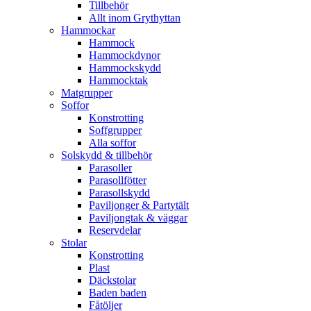
Tillbehör
Allt inom Grythyttan
Hammockar
Hammock
Hammockdynor
Hammockskydd
Hammocktak
Matgrupper
Soffor
Konstrotting
Soffgrupper
Alla soffor
Solskydd & tillbehör
Parasoller
Parasollfötter
Parasollskydd
Paviljonger & Partytält
Paviljongtak & väggar
Reservdelar
Stolar
Konstrotting
Plast
Däckstolar
Baden baden
Fåtöljer