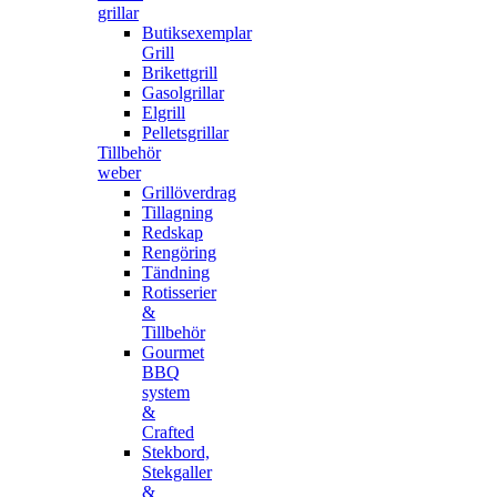
grillar
Butiksexemplar
Grill
Brikettgrill
Gasolgrillar
Elgrill
Pelletsgrillar
Tillbehör
weber
Grillöverdrag
Tillagning
Redskap
Rengöring
Tändning
Rotisserier
&
Tillbehör
Gourmet
BBQ
system
&
Crafted
Stekbord,
Stekgaller
&