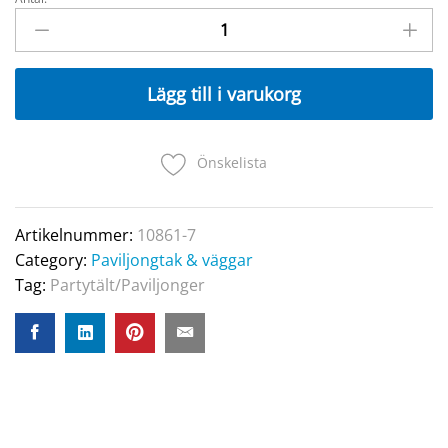
HOV
Tak
3x4m
Grå
Lägg till i varukorg
quantity
Önskelista
Artikelnummer:
10861-7
Category:
Paviljongtak & väggar
Tag:
Partytält/Paviljonger