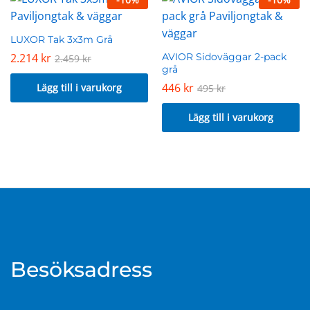
LUXOR Tak 3x3m Grå
2.214
kr
AVIOR Sidoväggar 2-pack
2.459
kr
grå
446
kr
Lägg till i varukorg
495
kr
Lägg till i varukorg
Besöksadress