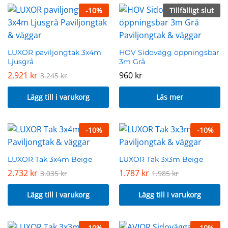
-
10
%
Tillfälligt slut
LUXOR paviljongtak 3x4m
HOV Sidovägg öppningsbar
Ljusgrå
3m Grå
2.921
kr
960
kr
3.245
kr
Lägg till i varukorg
Läs mer
-
10
%
-
10
%
LUXOR Tak 3x4m Beige
LUXOR Tak 3x3m Beige
2.732
kr
1.787
kr
3.035
kr
1.985
kr
Lägg till i varukorg
Lägg till i varukorg
-
10
%
-
10
%