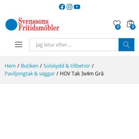
Facebook
Instagram
YouTube
0
0
SÖK
Hem
/
Butiken
/
Solskydd & tillbehör
/
Paviljongtak & väggar
/
HOV Tak 3x4m Grå
-
%