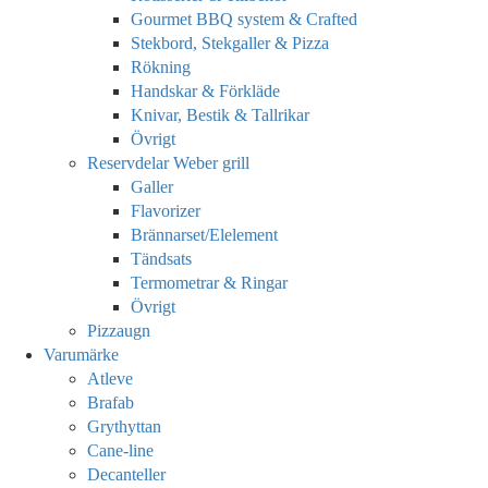
Gourmet BBQ system & Crafted
Stekbord, Stekgaller & Pizza
Rökning
Handskar & Förkläde
Knivar, Bestik & Tallrikar
Övrigt
Reservdelar Weber grill
Galler
Flavorizer
Brännarset/Elelement
Tändsats
Termometrar & Ringar
Övrigt
Pizzaugn
Varumärke
Atleve
Brafab
Grythyttan
Cane-line
Decanteller