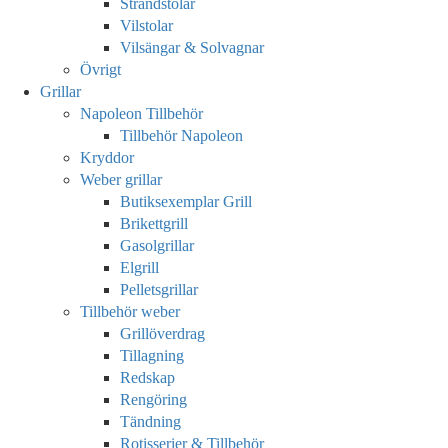
Strandstolar
Vilstolar
Vilsängar & Solvagnar
Övrigt
Grillar
Napoleon Tillbehör
Tillbehör Napoleon
Kryddor
Weber grillar
Butiksexemplar Grill
Brikettgrill
Gasolgrillar
Elgrill
Pelletsgrillar
Tillbehör weber
Grillöverdrag
Tillagning
Redskap
Rengöring
Tändning
Rotisserier & Tillbehör