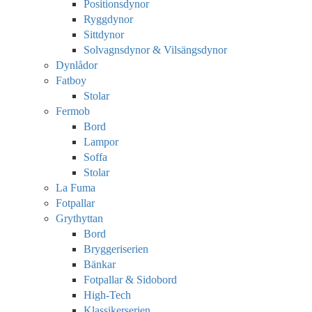
Positionsdynor
Ryggdynor
Sittdynor
Solvagnsdynor & Vilsängsdynor
Dynlådor
Fatboy
Stolar
Fermob
Bord
Lampor
Soffa
Stolar
La Fuma
Fotpallar
Grythyttan
Bord
Bryggeriserien
Bänkar
Fotpallar & Sidobord
High-Tech
Klassikerserien