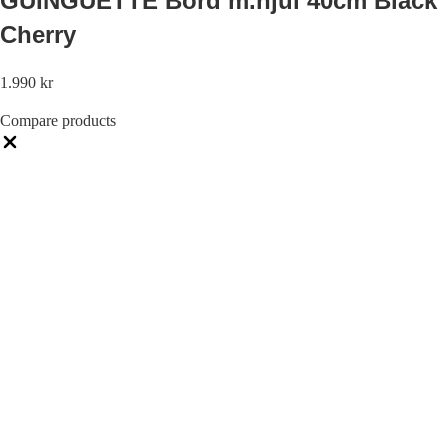
GUINGUETTE Bord m.hjul 40cm Black
Cherry
1.990
kr
Compare products
Close