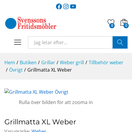
Facebook
Instagram
YouTube
0
0
SÖK
Hem
/
Butiken
/
Grillar
/
Weber grill
/
Tillbehör weber
/
Övrigt
/
Grillmatta XL Weber
Rulla över bilden för att zooma in
Grillmatta XL Weber
Varumärke:
Weber