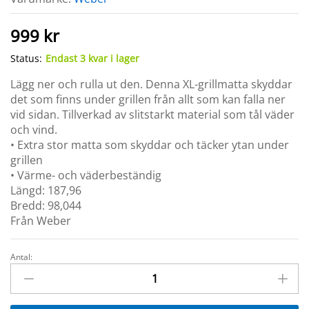
999
kr
Status:
Endast 3 kvar i lager
Lägg ner och rulla ut den. Denna XL-grillmatta skyddar
det som finns under grillen från allt som kan falla ner
vid sidan. Tillverkad av slitstarkt material som tål väder
och vind.
• Extra stor matta som skyddar och täcker ytan under
grillen
• Värme- och väderbeständig
Längd: 187,96
Bredd: 98,044
Från Weber
Antal:
Grillmatta
XL
Weber