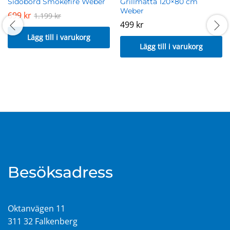
Sidobord Smokefire Weber
Grillmatta 120×80 cm
Weber
699
kr
1.199
kr
499
kr
Lägg till i varukorg
Lägg till i varukorg
Besöksadress
Oktanvägen 11
311 32 Falkenberg