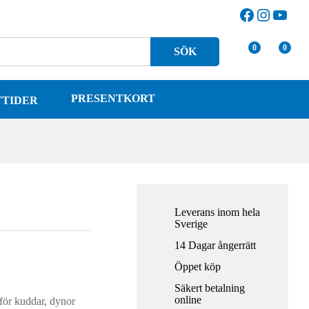
4.761
kr
Facebook
Instagr
YouT
Lägg till i varukorg
5.290
kr
0
0
SÖK
PRESENTKORT
TTIDER
Leverans inom hela
Sverige
14 Dagar ångerrätt
Öppet köp
Säkert betalning
online
för kuddar, dynor