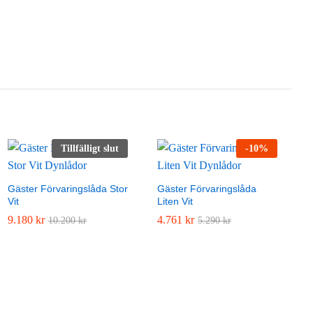
Tillfälligt slut
-
10
%
Gäster Förvaringslåda Stor
Gäster Förvaringslåda
Vit
Liten Vit
9.180
9.180
kr
kr
4.761
4.761
kr
kr
10.200
10.200
kr
kr
5.290
5.290
kr
kr