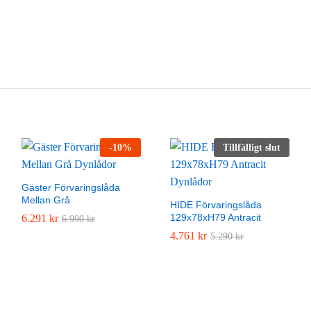
-
10
%
Tillfälligt slut
Gäster Förvaringslåda
Mellan Grå
HIDE Förvaringslåda
129x78xH79 Antracit
6.291
6.291
kr
kr
6.990
6.990
kr
kr
4.761
4.761
kr
kr
5.290
5.290
kr
kr