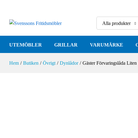
Gäster Förvaringslåda Liten Khaki
Alla produkter
UTEMÖBLER
GRILLAR
VARUMÄRKE
Hem
/
Butiken
/
Övrigt
/
Dynlådor
/
Gäster Förvaringslåda Liten
-
%