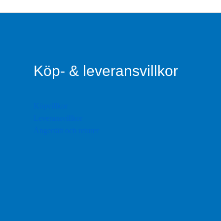
Köp- & leveransvillkor
Köpvillkor
Leveransvillkor
Ångerrätt och returer