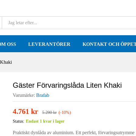
OM OSS
LEVERANTÖRER
KONTAKT OCH ÖPPE
 Khaki
Gäster Förvaringslåda Liten Khaki
Varumärke:
Brafab
4.761
kr
5.290
kr
(-10%)
Status:
Endast 1 kvar i lager
Praktiskt dynlåda av aluminium. Ett perfekt, förvaringsutrymme 