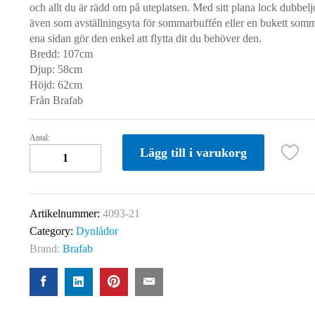
och allt du är rädd om på uteplatsen. Med sitt plana lock dubbe
även som avställningsyta för sommarbuffén eller en bukett som
ena sidan gör den enkel att flytta dit du behöver den.
Bredd: 107cm
Djup: 58cm
Höjd: 62cm
Från Brafab
Antal:
Gäster
Lägg till i varukorg
Förvaringslåda
Liten
Khaki
quantity
Artikelnummer:
4093-21
Category:
Dynlådor
Brand:
Brafab