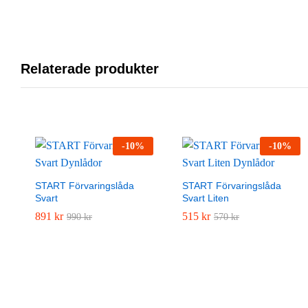
Relaterade produkter
-
10
%
-
10
%
START Förvaringslåda
START Förvaringslåda
Svart
Svart Liten
891
891
kr
kr
515
515
kr
kr
990
990
kr
kr
570
570
kr
kr