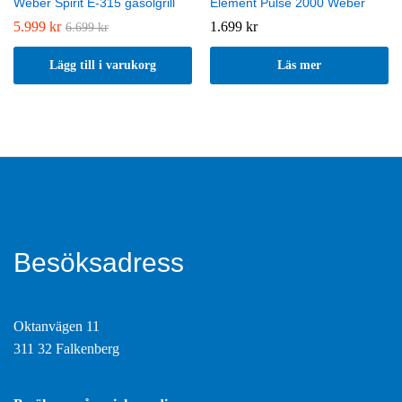
Weber Spirit E-315 gasolgrill
Element Pulse 2000 Weber
5.999
kr
1.699
kr
6.699
kr
Lägg till i varukorg
Läs mer
Besöksadress
Oktanvägen 11
311 32 Falkenberg