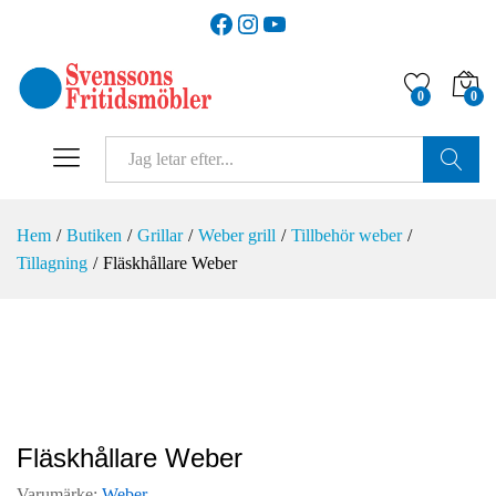
Facebook
Instagram
YouTube
0
0
SÖK
Hem
/
Butiken
/
Grillar
/
Weber grill
/
Tillbehör weber
/
Tillagning
/
Fläskhållare Weber
Fläskhållare Weber
Varumärke:
Weber