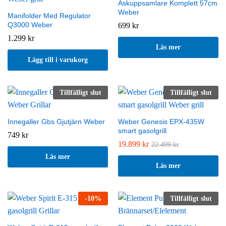
Askuppsamlare Komplett 57cm
Weber
Manifolder Med Regulator
Q3000 Weber
699
kr
1.299
kr
Läs mer
Lägg till i varukorg
Tillfälligt slut
Tillfälligt slut
Innegaller Gbs Gjutjärn Weber
Weber Genesis EPX-435W
smart gasolgrill
749
kr
19.899
kr
22.499
kr
Läs mer
Läs mer
-
10
%
Tillfälligt slut