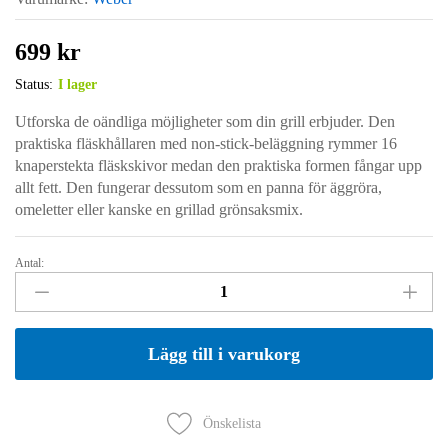
699
kr
Status:
I lager
Utforska de oändliga möjligheter som din grill erbjuder. Den
praktiska fläskhållaren med non-stick-beläggning rymmer 16
knaperstekta fläskskivor medan den praktiska formen fångar upp
allt fett. Den fungerar dessutom som en panna för äggröra,
omeletter eller kanske en grillad grönsaksmix.
Antal:
Fläskhållare
Weber
quantity
Lägg till i varukorg
Önskelista