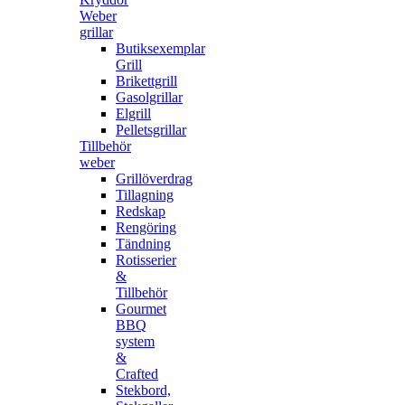
Weber
grillar
Butiksexemplar
Grill
Brikettgrill
Gasolgrillar
Elgrill
Pelletsgrillar
Tillbehör
weber
Grillöverdrag
Tillagning
Redskap
Rengöring
Tändning
Rotisserier
&
Tillbehör
Gourmet
BBQ
system
&
Crafted
Stekbord,