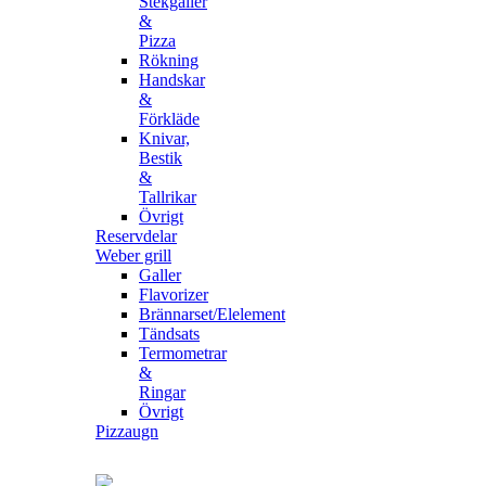
Stekgaller
&
Pizza
Rökning
Handskar
&
Förkläde
Knivar,
Bestik
&
Tallrikar
Övrigt
Reservdelar
Weber grill
Galler
Flavorizer
Brännarset/Elelement
Tändsats
Termometrar
&
Ringar
Övrigt
Pizzaugn