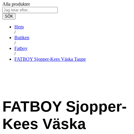
Alla produkter
SÖK
Hem
/
Butiken
/
Fatboy
/
FATBOY Sjopper-Kees Väska Taupe
FATBOY Sjopper-
Kees Väska