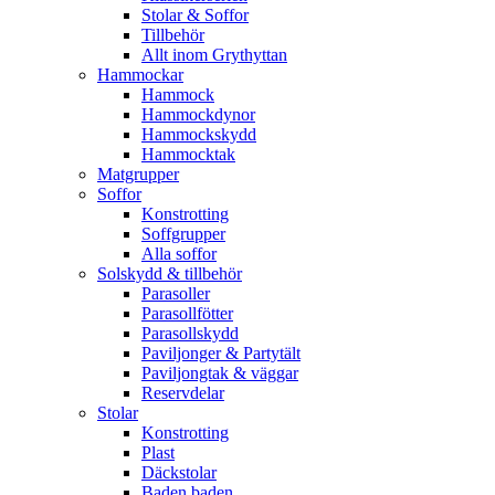
Stolar & Soffor
Tillbehör
Allt inom Grythyttan
Hammockar
Hammock
Hammockdynor
Hammockskydd
Hammocktak
Matgrupper
Soffor
Konstrotting
Soffgrupper
Alla soffor
Solskydd & tillbehör
Parasoller
Parasollfötter
Parasollskydd
Paviljonger & Partytält
Paviljongtak & väggar
Reservdelar
Stolar
Konstrotting
Plast
Däckstolar
Baden baden