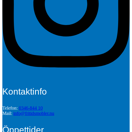
Kontaktinfo
Telefon:
0346-844 10
Mail:
info@fritidsmobler.nu
Öppettider