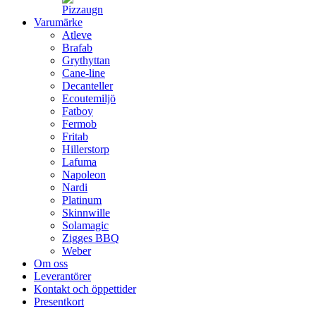
Varumärke
Atleve
Brafab
Grythyttan
Cane-line
Decanteller
Ecoutemiljö
Fatboy
Fermob
Fritab
Hillerstorp
Lafuma
Napoleon
Nardi
Platinum
Skinnwille
Solamagic
Zigges BBQ
Weber
Om oss
Leverantörer
Kontakt och öppettider
Presentkort