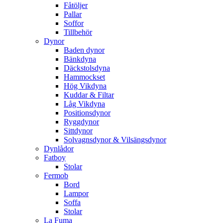
Fåtöljer
Pallar
Soffor
Tillbehör
Dynor
Baden dynor
Bänkdyna
Däckstolsdyna
Hammockset
Hög Vikdyna
Kuddar & Filtar
Låg Vikdyna
Positionsdynor
Ryggdynor
Sittdynor
Solvagnsdynor & Vilsängsdynor
Dynlådor
Fatboy
Stolar
Fermob
Bord
Lampor
Soffa
Stolar
La Fuma