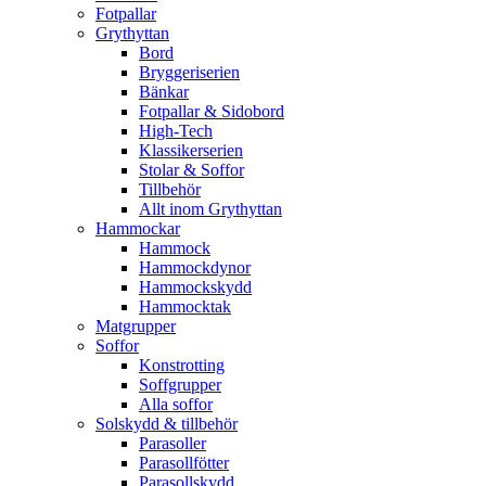
Fotpallar
Grythyttan
Bord
Bryggeriserien
Bänkar
Fotpallar & Sidobord
High-Tech
Klassikerserien
Stolar & Soffor
Tillbehör
Allt inom Grythyttan
Hammockar
Hammock
Hammockdynor
Hammockskydd
Hammocktak
Matgrupper
Soffor
Konstrotting
Soffgrupper
Alla soffor
Solskydd & tillbehör
Parasoller
Parasollfötter
Parasollskydd