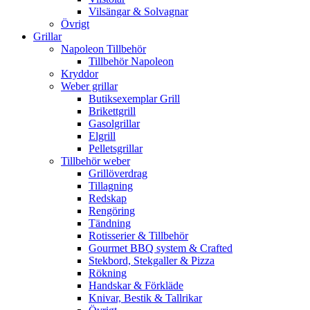
Vilsängar & Solvagnar
Övrigt
Grillar
Napoleon Tillbehör
Tillbehör Napoleon
Kryddor
Weber grillar
Butiksexemplar Grill
Brikettgrill
Gasolgrillar
Elgrill
Pelletsgrillar
Tillbehör weber
Grillöverdrag
Tillagning
Redskap
Rengöring
Tändning
Rotisserier & Tillbehör
Gourmet BBQ system & Crafted
Stekbord, Stekgaller & Pizza
Rökning
Handskar & Förkläde
Knivar, Bestik & Tallrikar