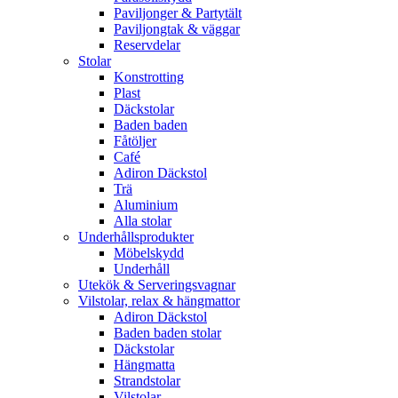
Paviljonger & Partytält
Paviljongtak & väggar
Reservdelar
Stolar
Konstrotting
Plast
Däckstolar
Baden baden
Fåtöljer
Café
Adiron Däckstol
Trä
Aluminium
Alla stolar
Underhållsprodukter
Möbelskydd
Underhåll
Utekök & Serveringsvagnar
Vilstolar, relax & hängmattor
Adiron Däckstol
Baden baden stolar
Däckstolar
Hängmatta
Strandstolar
Vilstolar