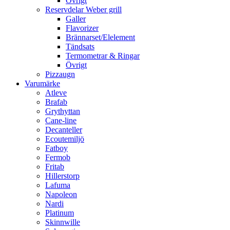
Övrigt
Reservdelar Weber grill
Galler
Flavorizer
Brännarset/Elelement
Tändsats
Termometrar & Ringar
Övrigt
Pizzaugn
Varumärke
Atleve
Brafab
Grythyttan
Cane-line
Decanteller
Ecoutemiljö
Fatboy
Fermob
Fritab
Hillerstorp
Lafuma
Napoleon
Nardi
Platinum
Skinnwille