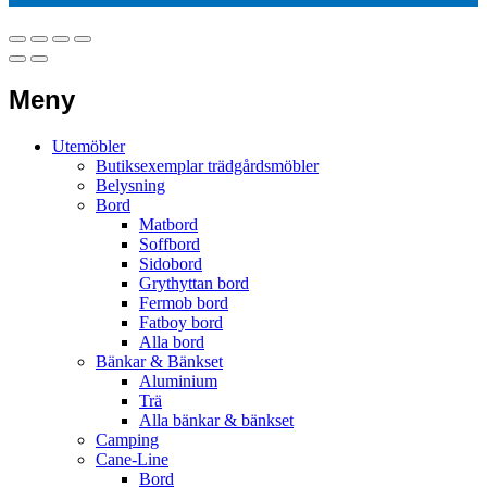
Meny
Utemöbler
Butiksexemplar trädgårdsmöbler
Belysning
Bord
Matbord
Soffbord
Sidobord
Grythyttan bord
Fermob bord
Fatboy bord
Alla bord
Bänkar & Bänkset
Aluminium
Trä
Alla bänkar & bänkset
Camping
Cane-Line
Bord