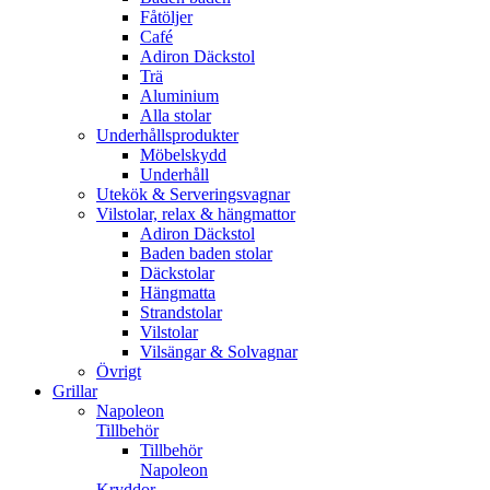
Fåtöljer
Café
Adiron Däckstol
Trä
Aluminium
Alla stolar
Underhållsprodukter
Möbelskydd
Underhåll
Utekök & Serveringsvagnar
Vilstolar, relax & hängmattor
Adiron Däckstol
Baden baden stolar
Däckstolar
Hängmatta
Strandstolar
Vilstolar
Vilsängar & Solvagnar
Övrigt
Grillar
Napoleon
Tillbehör
Tillbehör
Napoleon
Kryddor