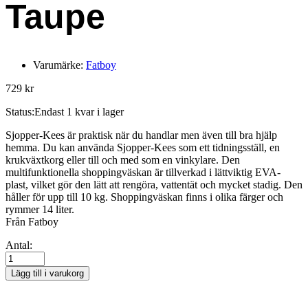
Taupe
Varumärke:
Fatboy
729
kr
Status:
Endast 1 kvar i lager
Sjopper-Kees är praktisk när du handlar men även till bra hjälp
hemma. Du kan använda Sjopper-Kees som ett tidningsställ, en
krukväxtkorg eller till och med som en vinkylare. Den
multifunktionella shoppingväskan är tillverkad i lättviktig EVA-
plast, vilket gör den lätt att rengöra, vattentät och mycket stadig. Den
håller för upp till 10 kg. Shoppingväskan finns i olika färger och
rymmer 14 liter.
Från Fatboy
FATBOY
Antal:
Sjopper-
Kees
Lägg till i varukorg
Väska
Taupe
quantity