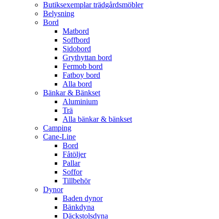
Butiksexemplar trädgårdsmöbler
Belysning
Bord
Matbord
Soffbord
Sidobord
Grythyttan bord
Fermob bord
Fatboy bord
Alla bord
Bänkar & Bänkset
Aluminium
Trä
Alla bänkar & bänkset
Camping
Cane-Line
Bord
Fåtöljer
Pallar
Soffor
Tillbehör
Dynor
Baden dynor
Bänkdyna
Däckstolsdyna