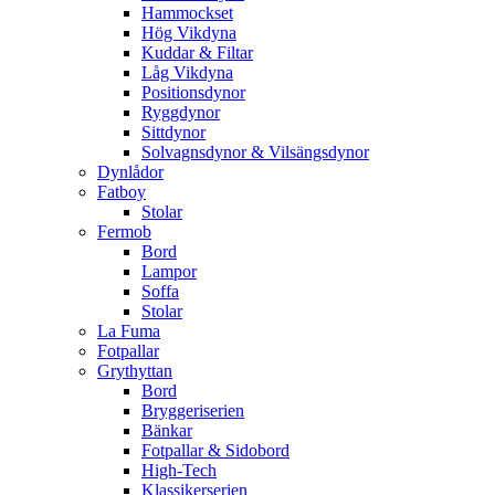
Hammockset
Hög Vikdyna
Kuddar & Filtar
Låg Vikdyna
Positionsdynor
Ryggdynor
Sittdynor
Solvagnsdynor & Vilsängsdynor
Dynlådor
Fatboy
Stolar
Fermob
Bord
Lampor
Soffa
Stolar
La Fuma
Fotpallar
Grythyttan
Bord
Bryggeriserien
Bänkar
Fotpallar & Sidobord
High-Tech
Klassikerserien