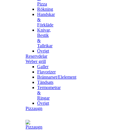
Pizza
Rökning
Handskar
&
Förkläde
Knivar,
Bestik
&
Tallrikar
Övrigt
Reservdelar
Weber grill
Galler
Flavorizer
Brännarset/Elelement
Tändsats
Termometrar
&
Ringar
Övrigt
Pizzaugn