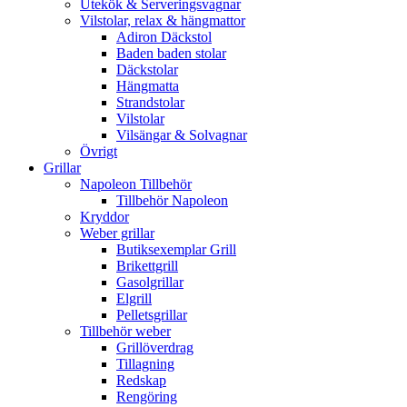
Utekök & Serveringsvagnar
Vilstolar, relax & hängmattor
Adiron Däckstol
Baden baden stolar
Däckstolar
Hängmatta
Strandstolar
Vilstolar
Vilsängar & Solvagnar
Övrigt
Grillar
Napoleon Tillbehör
Tillbehör Napoleon
Kryddor
Weber grillar
Butiksexemplar Grill
Brikettgrill
Gasolgrillar
Elgrill
Pelletsgrillar
Tillbehör weber
Grillöverdrag
Tillagning
Redskap
Rengöring