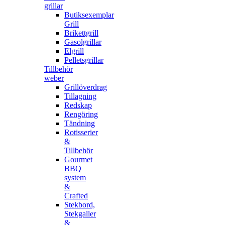
grillar
Butiksexemplar
Grill
Brikettgrill
Gasolgrillar
Elgrill
Pelletsgrillar
Tillbehör
weber
Grillöverdrag
Tillagning
Redskap
Rengöring
Tändning
Rotisserier
&
Tillbehör
Gourmet
BBQ
system
&
Crafted
Stekbord,
Stekgaller
&