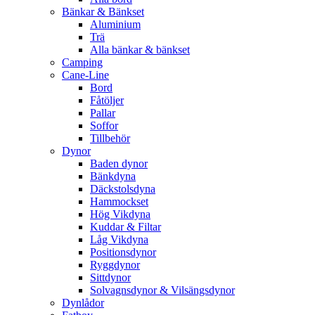
Bänkar & Bänkset
Aluminium
Trä
Alla bänkar & bänkset
Camping
Cane-Line
Bord
Fåtöljer
Pallar
Soffor
Tillbehör
Dynor
Baden dynor
Bänkdyna
Däckstolsdyna
Hammockset
Hög Vikdyna
Kuddar & Filtar
Låg Vikdyna
Positionsdynor
Ryggdynor
Sittdynor
Solvagnsdynor & Vilsängsdynor
Dynlådor