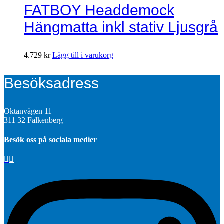
FATBOY Headdemock
Hängmatta inkl stativ Ljusgrå
4.729
kr
Lägg till i varukorg
Besöksadress
Oktanvägen 11
311 32 Falkenberg
Besök oss på sociala medier