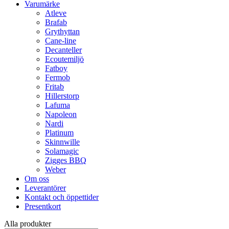
Varumärke
Atleve
Brafab
Grythyttan
Cane-line
Decanteller
Ecoutemiljö
Fatboy
Fermob
Fritab
Hillerstorp
Lafuma
Napoleon
Nardi
Platinum
Skinnwille
Solamagic
Zigges BBQ
Weber
Om oss
Leverantörer
Kontakt och öppettider
Presentkort
Alla produkter