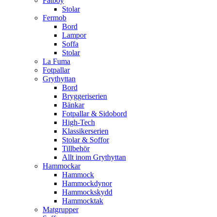
Fatboy
Stolar
Fermob
Bord
Lampor
Soffa
Stolar
La Fuma
Fotpallar
Grythyttan
Bord
Bryggeriserien
Bänkar
Fotpallar & Sidobord
High-Tech
Klassikerserien
Stolar & Soffor
Tillbehör
Allt inom Grythyttan
Hammockar
Hammock
Hammockdynor
Hammockskydd
Hammocktak
Matgrupper