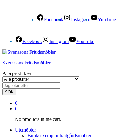
Facebook
Instagram
YouTube
Facebook
Instagram
YouTube
Svenssons Fritidsmöbler
Alla produkter
SÖK
0
0
No products in the cart.
Utemöbler
Butiksexemplar trädgårdsmöbler