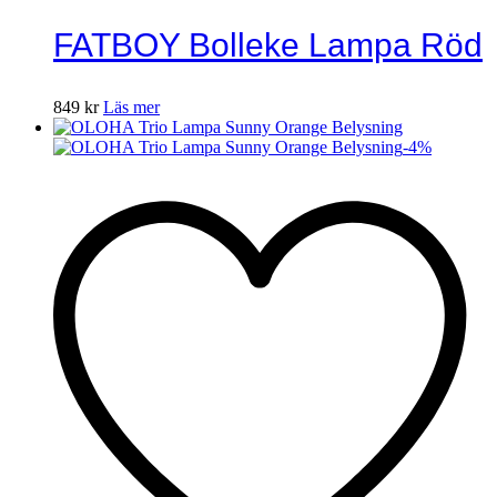
FATBOY Bolleke Lampa Röd
849
kr
Läs mer
-
4
%