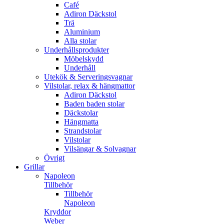
Café
Adiron Däckstol
Trä
Aluminium
Alla stolar
Underhållsprodukter
Möbelskydd
Underhåll
Utekök & Serveringsvagnar
Vilstolar, relax & hängmattor
Adiron Däckstol
Baden baden stolar
Däckstolar
Hängmatta
Strandstolar
Vilstolar
Vilsängar & Solvagnar
Övrigt
Grillar
Napoleon
Tillbehör
Tillbehör
Napoleon
Kryddor
Weber