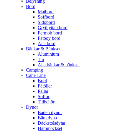
Belysning
Bord
Matbord
Soffbord
Sidobord
Grythyttan bord
Fermob bord
Fatboy bord
Alla bord
Bänkar & Bänkset
Aluminium
Trä
Alla bänkar & bänkset
Camping
Cane-Line
Bord
Fåtöljer
Pallar
Soffor
Tillbehör
Dynor
Baden dynor
Bänkdyna
Däckstolsdyna
Hammockset