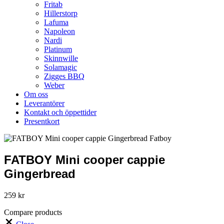
Fritab
Hillerstorp
Lafuma
Napoleon
Nardi
Platinum
Skinnwille
Solamagic
Zigges BBQ
Weber
Om oss
Leverantörer
Kontakt och öppettider
Presentkort
FATBOY Mini cooper cappie
Gingerbread
259
kr
Compare products