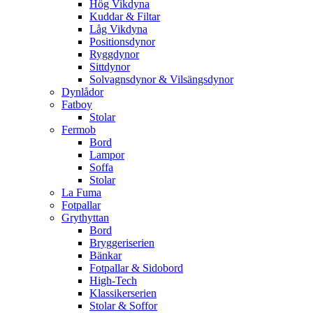
Hög Vikdyna
Kuddar & Filtar
Låg Vikdyna
Positionsdynor
Ryggdynor
Sittdynor
Solvagnsdynor & Vilsängsdynor
Dynlådor
Fatboy
Stolar
Fermob
Bord
Lampor
Soffa
Stolar
La Fuma
Fotpallar
Grythyttan
Bord
Bryggeriserien
Bänkar
Fotpallar & Sidobord
High-Tech
Klassikerserien
Stolar & Soffor