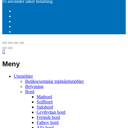
Vi använder säker betalning
Meny
Utemöbler
Butiksexemplar trädgårdsmöbler
Belysning
Bord
Matbord
Soffbord
Sidobord
Grythyttan bord
Fermob bord
Fatboy bord
Alla bord