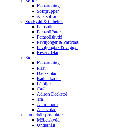
Soffor
Konstrotting
Soffgrupper
Alla soffor
Solskydd & tillbehör
Parasoller
Parasollfötter
Parasollskydd
Paviljonger & Partytält
Paviljongtak & väggar
Reservdelar
Stolar
Konstrotting
Plast
Däckstolar
Baden baden
Fåtöljer
Café
Adiron Däckstol
Trä
Aluminium
Alla stolar
Underhållsprodukter
Möbelskydd
Underhåll