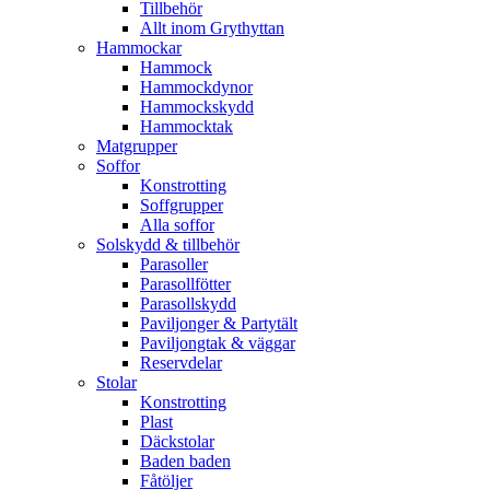
Tillbehör
Allt inom Grythyttan
Hammockar
Hammock
Hammockdynor
Hammockskydd
Hammocktak
Matgrupper
Soffor
Konstrotting
Soffgrupper
Alla soffor
Solskydd & tillbehör
Parasoller
Parasollfötter
Parasollskydd
Paviljonger & Partytält
Paviljongtak & väggar
Reservdelar
Stolar
Konstrotting
Plast
Däckstolar
Baden baden
Fåtöljer