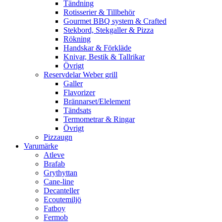
Tändning
Rotisserier & Tillbehör
Gourmet BBQ system & Crafted
Stekbord, Stekgaller & Pizza
Rökning
Handskar & Förkläde
Knivar, Bestik & Tallrikar
Övrigt
Reservdelar Weber grill
Galler
Flavorizer
Brännarset/Elelement
Tändsats
Termometrar & Ringar
Övrigt
Pizzaugn
Varumärke
Atleve
Brafab
Grythyttan
Cane-line
Decanteller
Ecoutemiljö
Fatboy
Fermob