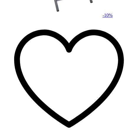
-
10
%