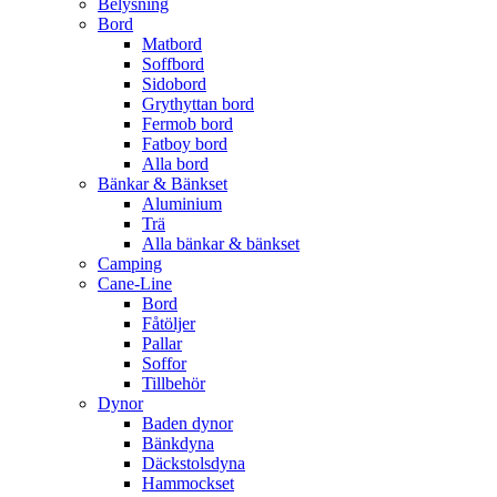
Belysning
Bord
Matbord
Soffbord
Sidobord
Grythyttan bord
Fermob bord
Fatboy bord
Alla bord
Bänkar & Bänkset
Aluminium
Trä
Alla bänkar & bänkset
Camping
Cane-Line
Bord
Fåtöljer
Pallar
Soffor
Tillbehör
Dynor
Baden dynor
Bänkdyna
Däckstolsdyna
Hammockset