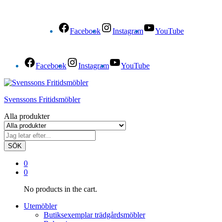
Facebook
Instagram
YouTube
Facebook
Instagram
YouTube
Svenssons Fritidsmöbler
Alla produkter
SÖK
0
0
No products in the cart.
Utemöbler
Butiksexemplar trädgårdsmöbler