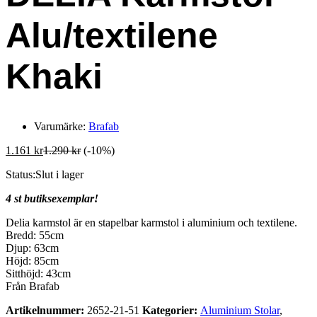
Alu/textilene
Khaki
Varumärke:
Brafab
1.161
kr
1.290
kr
(-10%)
Status:
Slut i lager
4 st butiksexemplar!
Delia karmstol är en stapelbar karmstol i aluminium och textilene.
Bredd: 55cm
Djup: 63cm
Höjd: 85cm
Sitthöjd: 43cm
Från Brafab
Artikelnummer:
2652-21-51
Kategorier:
Aluminium Stolar
,