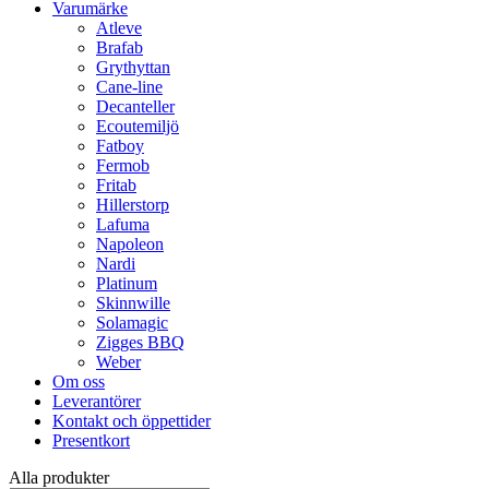
Varumärke
Atleve
Brafab
Grythyttan
Cane-line
Decanteller
Ecoutemiljö
Fatboy
Fermob
Fritab
Hillerstorp
Lafuma
Napoleon
Nardi
Platinum
Skinnwille
Solamagic
Zigges BBQ
Weber
Om oss
Leverantörer
Kontakt och öppettider
Presentkort
Alla produkter