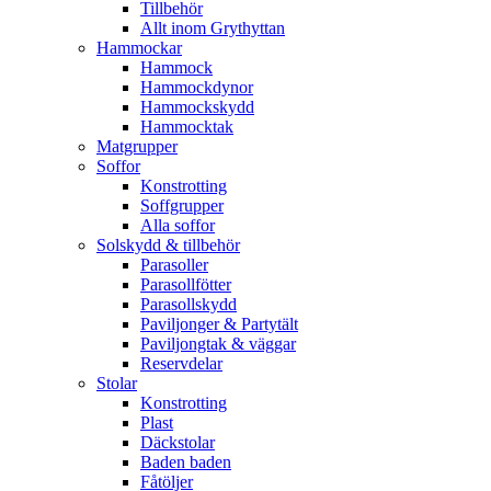
Tillbehör
Allt inom Grythyttan
Hammockar
Hammock
Hammockdynor
Hammockskydd
Hammocktak
Matgrupper
Soffor
Konstrotting
Soffgrupper
Alla soffor
Solskydd & tillbehör
Parasoller
Parasollfötter
Parasollskydd
Paviljonger & Partytält
Paviljongtak & väggar
Reservdelar
Stolar
Konstrotting
Plast
Däckstolar
Baden baden
Fåtöljer