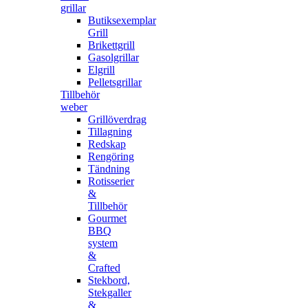
grillar
Butiksexemplar
Grill
Brikettgrill
Gasolgrillar
Elgrill
Pelletsgrillar
Tillbehör
weber
Grillöverdrag
Tillagning
Redskap
Rengöring
Tändning
Rotisserier
&
Tillbehör
Gourmet
BBQ
system
&
Crafted
Stekbord,
Stekgaller
&