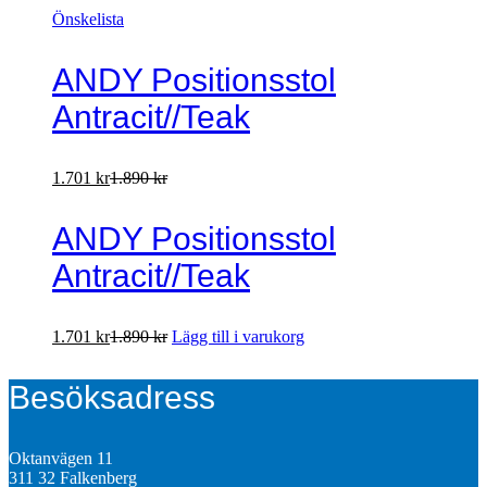
Önskelista
ANDY Positionsstol
Antracit//Teak
1.701
kr
1.890
kr
ANDY Positionsstol
Antracit//Teak
1.701
kr
1.890
kr
Lägg till i varukorg
Besöksadress
Oktanvägen 11
311 32 Falkenberg