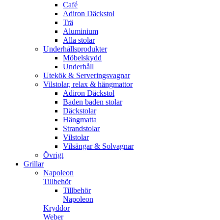
Café
Adiron Däckstol
Trä
Aluminium
Alla stolar
Underhållsprodukter
Möbelskydd
Underhåll
Utekök & Serveringsvagnar
Vilstolar, relax & hängmattor
Adiron Däckstol
Baden baden stolar
Däckstolar
Hängmatta
Strandstolar
Vilstolar
Vilsängar & Solvagnar
Övrigt
Grillar
Napoleon
Tillbehör
Tillbehör
Napoleon
Kryddor
Weber