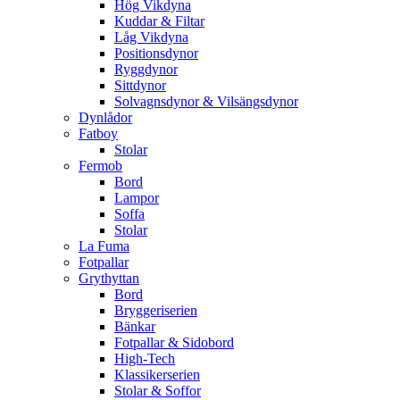
Hög Vikdyna
Kuddar & Filtar
Låg Vikdyna
Positionsdynor
Ryggdynor
Sittdynor
Solvagnsdynor & Vilsängsdynor
Dynlådor
Fatboy
Stolar
Fermob
Bord
Lampor
Soffa
Stolar
La Fuma
Fotpallar
Grythyttan
Bord
Bryggeriserien
Bänkar
Fotpallar & Sidobord
High-Tech
Klassikerserien
Stolar & Soffor