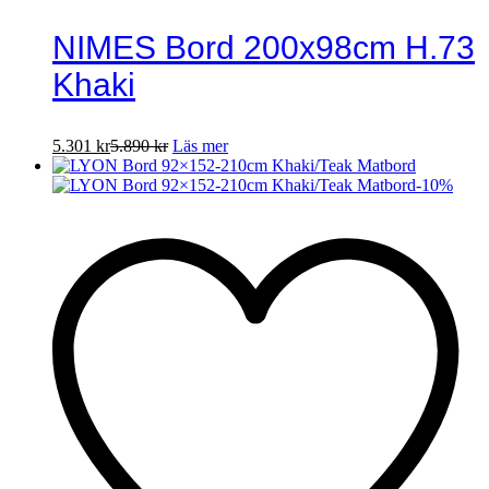
NIMES Bord 200x98cm H.73
Khaki
5.301
kr
5.890
kr
Läs mer
-
10
%