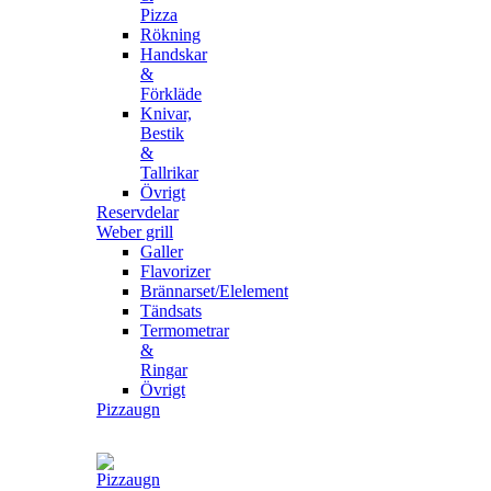
Pizza
Rökning
Handskar
&
Förkläde
Knivar,
Bestik
&
Tallrikar
Övrigt
Reservdelar
Weber grill
Galler
Flavorizer
Brännarset/Elelement
Tändsats
Termometrar
&
Ringar
Övrigt
Pizzaugn