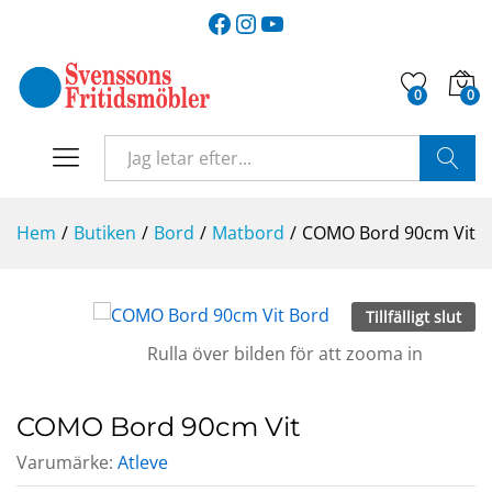
Facebook
Instagram
YouTube
0
0
SÖK
Hem
/
Butiken
/
Bord
/
Matbord
/
COMO Bord 90cm Vit
Tillfälligt slut
Rulla över bilden för att zooma in
COMO Bord 90cm Vit
Varumärke:
Atleve