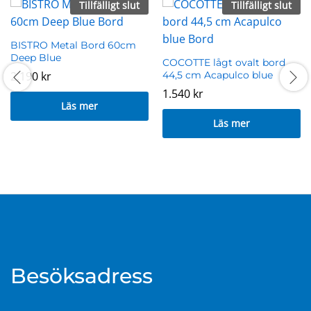
Tillfälligt slut
Tillfälligt slut
BISTRO Metal Bord 60cm
Deep Blue
COCOTTE lågt ovalt bord
2.190
kr
44,5 cm Acapulco blue
1.540
kr
Läs mer
Läs mer
Besöksadress