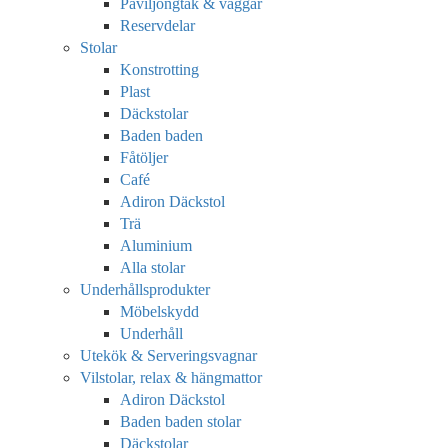
Paviljongtak & väggar
Reservdelar
Stolar
Konstrotting
Plast
Däckstolar
Baden baden
Fåtöljer
Café
Adiron Däckstol
Trä
Aluminium
Alla stolar
Underhållsprodukter
Möbelskydd
Underhåll
Utekök & Serveringsvagnar
Vilstolar, relax & hängmattor
Adiron Däckstol
Baden baden stolar
Däckstolar