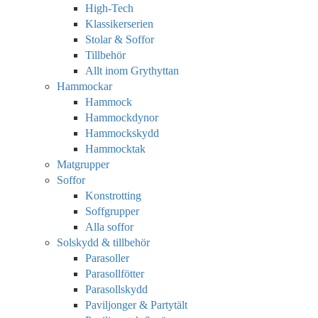
High-Tech
Klassikerserien
Stolar & Soffor
Tillbehör
Allt inom Grythyttan
Hammockar
Hammock
Hammockdynor
Hammockskydd
Hammocktak
Matgrupper
Soffor
Konstrotting
Soffgrupper
Alla soffor
Solskydd & tillbehör
Parasoller
Parasollfötter
Parasollskydd
Paviljonger & Partytält