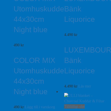
Utomhuskudde
Bänk
44x30cm
Liquorice
Night blue
4.490
kr
490
kr
LUXEMBOU
COLOR MIX
Bänk
Utomhuskudde
Liquorice
44x30cm
4.490
kr
Läs mer
Night blue
Tillfälligt slut
490
kr
Lägg till i varukorg