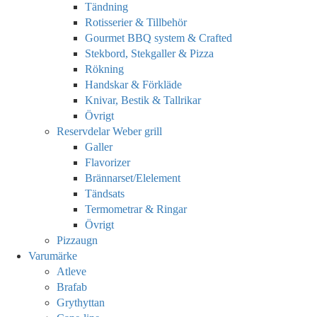
Tändning
Rotisserier & Tillbehör
Gourmet BBQ system & Crafted
Stekbord, Stekgaller & Pizza
Rökning
Handskar & Förkläde
Knivar, Bestik & Tallrikar
Övrigt
Reservdelar Weber grill
Galler
Flavorizer
Brännarset/Elelement
Tändsats
Termometrar & Ringar
Övrigt
Pizzaugn
Varumärke
Atleve
Brafab
Grythyttan