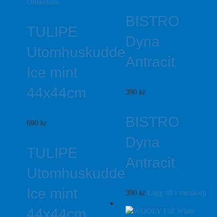
Önskelista
BISTRO
TULIPE
Dyna
Utomhuskudde
Antracit
Ice mint
44x44cm
390
kr
BISTRO
690
kr
Dyna
TULIPE
Antracit
Utomhuskudde
Ice mint
390
kr
Lägg till i varukorg
44x44cm