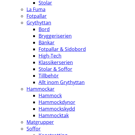
Stolar
La Fuma
Fotpallar
Grythyttan
Bord
Bryggeriserien
Bänkar
Fotpallar & Sidobord
High-Tech
Klassikerserien
Stolar & Soffor
Tillbehör
Allt inom Grythyttan
Hammockar
Hammock
Hammockdynor
Hammockskydd
Hammocktak
Matgrupper
Soffor