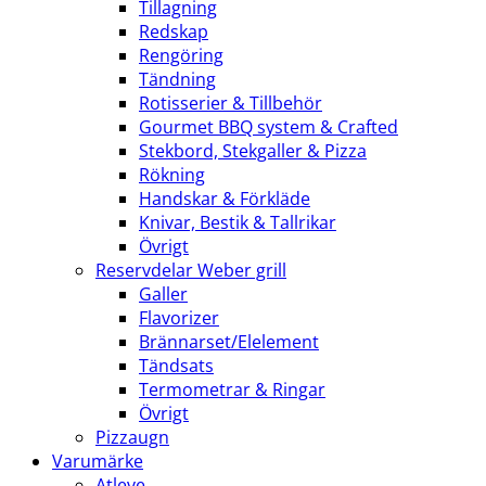
Tillagning
Redskap
Rengöring
Tändning
Rotisserier & Tillbehör
Gourmet BBQ system & Crafted
Stekbord, Stekgaller & Pizza
Rökning
Handskar & Förkläde
Knivar, Bestik & Tallrikar
Övrigt
Reservdelar Weber grill
Galler
Flavorizer
Brännarset/Elelement
Tändsats
Termometrar & Ringar
Övrigt
Pizzaugn
Varumärke
Atleve