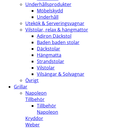
Underhållsprodukter
Möbelskydd
Underhåll
Utekök & Serveringsvagnar
Vilstolar, relax & hängmattor
Adiron Däckstol
Baden baden stolar
Däckstolar
Hängmatta
Strandstolar
Vilstolar
Vilsängar & Solvagnar
Övrigt
Grillar
Napoleon
Tillbehör
Tillbehör
Napoleon
Kryddor
Weber