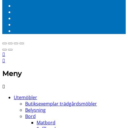
Meny
Utemöbler
Butiksexemplar trädgårdsmöbler
Belysning
Bord
Matbord