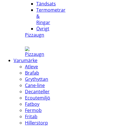
Tändsats
Termometrar
&
Ringar
Övrigt
Pizzaugn
Varumärke
Atleve
Brafab
Grythyttan
Cane-line
Decanteller
Ecoutemiljö
Fatboy
Fermob
Fritab
Hillerstorp