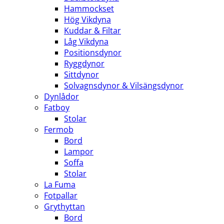
Hammockset
Hög Vikdyna
Kuddar & Filtar
Låg Vikdyna
Positionsdynor
Ryggdynor
Sittdynor
Solvagnsdynor & Vilsängsdynor
Dynlådor
Fatboy
Stolar
Fermob
Bord
Lampor
Soffa
Stolar
La Fuma
Fotpallar
Grythyttan
Bord