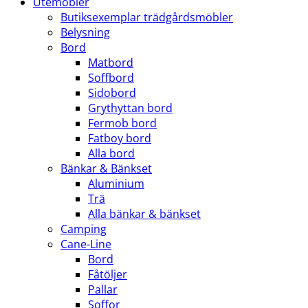
Utemöbler
Butiksexemplar trädgårdsmöbler
Belysning
Bord
Matbord
Soffbord
Sidobord
Grythyttan bord
Fermob bord
Fatboy bord
Alla bord
Bänkar & Bänkset
Aluminium
Trä
Alla bänkar & bänkset
Camping
Cane-Line
Bord
Fåtöljer
Pallar
Soffor