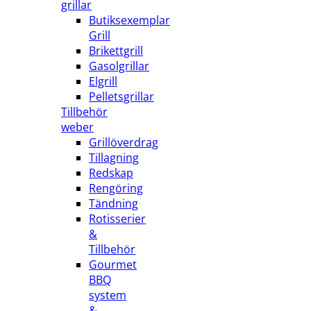
grillar
Butiksexemplar
Grill
Brikettgrill
Gasolgrillar
Elgrill
Pelletsgrillar
Tillbehör
weber
Grillöverdrag
Tillagning
Redskap
Rengöring
Tändning
Rotisserier
&
Tillbehör
Gourmet
BBQ
system
&