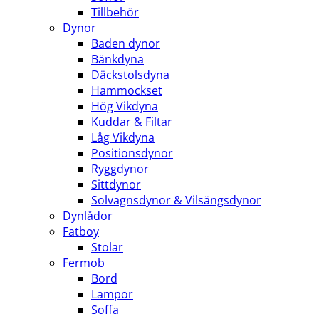
Tillbehör
Dynor
Baden dynor
Bänkdyna
Däckstolsdyna
Hammockset
Hög Vikdyna
Kuddar & Filtar
Låg Vikdyna
Positionsdynor
Ryggdynor
Sittdynor
Solvagnsdynor & Vilsängsdynor
Dynlådor
Fatboy
Stolar
Fermob
Bord
Lampor
Soffa