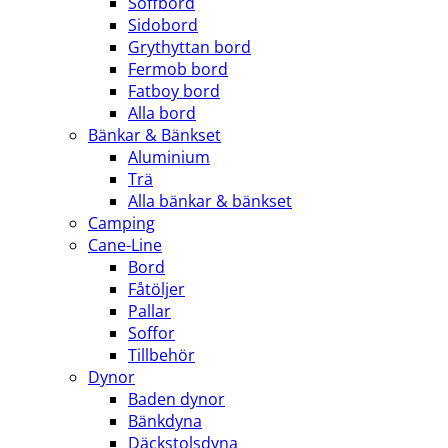
Soffbord
Sidobord
Grythyttan bord
Fermob bord
Fatboy bord
Alla bord
Bänkar & Bänkset
Aluminium
Trä
Alla bänkar & bänkset
Camping
Cane-Line
Bord
Fåtöljer
Pallar
Soffor
Tillbehör
Dynor
Baden dynor
Bänkdyna
Däckstolsdyna