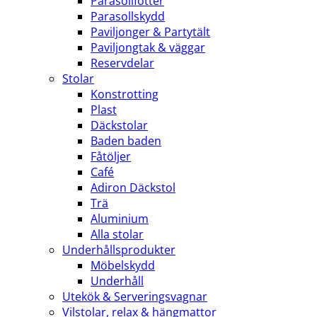
Parasollfötter
Parasollskydd
Paviljonger & Partytält
Paviljongtak & väggar
Reservdelar
Stolar
Konstrotting
Plast
Däckstolar
Baden baden
Fåtöljer
Café
Adiron Däckstol
Trä
Aluminium
Alla stolar
Underhållsprodukter
Möbelskydd
Underhåll
Utekök & Serveringsvagnar
Vilstolar, relax & hängmattor