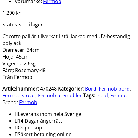
Varumärke:
Fermob
1.290
kr
Status:
Slut i lager
Cocotte pall är tillverkat i stål lackad med UV-beständig
polylack.
Diameter: 34cm
Höjd: 45cm
Väger ca 2,6kg
Färg: Rosemary-48
Från Fermob
Artikelnummer:
470248
Kategorier:
Bord
,
Fermob bord
,
Fermob stolar
,
Fermob utemöbler
Tags:
Bord
,
Fermob
Brand:
Fermob
Leverans inom hela Sverige
14 Dagar ångerrätt
Öppet köp
Säkert betalning online