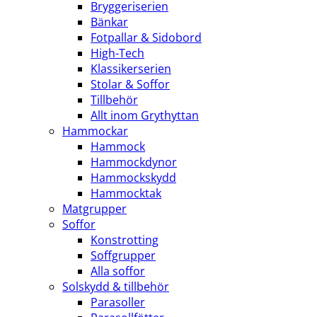
Bryggeriserien
Bänkar
Fotpallar & Sidobord
High-Tech
Klassikerserien
Stolar & Soffor
Tillbehör
Allt inom Grythyttan
Hammockar
Hammock
Hammockdynor
Hammockskydd
Hammocktak
Matgrupper
Soffor
Konstrotting
Soffgrupper
Alla soffor
Solskydd & tillbehör
Parasoller