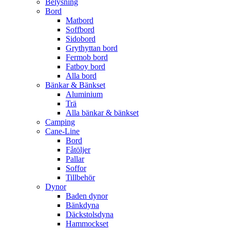
Belysning
Bord
Matbord
Soffbord
Sidobord
Grythyttan bord
Fermob bord
Fatboy bord
Alla bord
Bänkar & Bänkset
Aluminium
Trä
Alla bänkar & bänkset
Camping
Cane-Line
Bord
Fåtöljer
Pallar
Soffor
Tillbehör
Dynor
Baden dynor
Bänkdyna
Däckstolsdyna
Hammockset