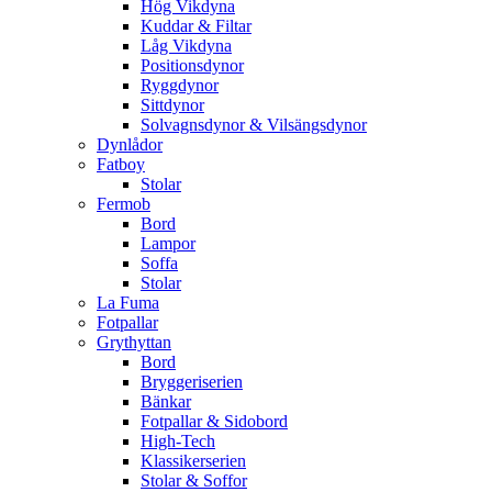
Hög Vikdyna
Kuddar & Filtar
Låg Vikdyna
Positionsdynor
Ryggdynor
Sittdynor
Solvagnsdynor & Vilsängsdynor
Dynlådor
Fatboy
Stolar
Fermob
Bord
Lampor
Soffa
Stolar
La Fuma
Fotpallar
Grythyttan
Bord
Bryggeriserien
Bänkar
Fotpallar & Sidobord
High-Tech
Klassikerserien
Stolar & Soffor