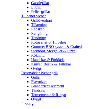
Gasolgrillar
Elgrill
Pelletsgrillar
Tillbehör weber
Grillöverdrag
Tillagning
Redskap
Rengöring
Tändning
Rotisserier & Tillbehör
Gourmet BBQ system & Crafted
Stekbord, Stekgaller & Pizza
Rökning
Handskar & Förkläde
Knivar, Bestik & Tallrikar
Övrigt
Reservdelar Weber grill
Galler
Flavorizer
Brännarset/Elelement
Tändsats
Termometrar & Ringar
Övrigt
Pizzaugn