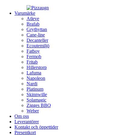
Varumärke
Atleve
Brafab
Grythyttan
Cane-line
Decanteller
Ecoutemiljö
Fatboy
Fermob
Fritab
Hillerstorp
Lafuma
Napoleon
Nardi
Platinum
Skinnwille
Solamagic
Zigges BBQ
Weber
Om oss
Leverantörer
Kontakt och öppettider
Presentkort