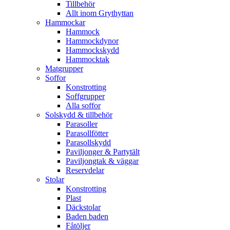
Tillbehör
Allt inom Grythyttan
Hammockar
Hammock
Hammockdynor
Hammockskydd
Hammocktak
Matgrupper
Soffor
Konstrotting
Soffgrupper
Alla soffor
Solskydd & tillbehör
Parasoller
Parasollfötter
Parasollskydd
Paviljonger & Partytält
Paviljongtak & väggar
Reservdelar
Stolar
Konstrotting
Plast
Däckstolar
Baden baden
Fåtöljer