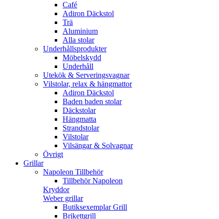
Café
Adiron Däckstol
Trä
Aluminium
Alla stolar
Underhållsprodukter
Möbelskydd
Underhåll
Utekök & Serveringsvagnar
Vilstolar, relax & hängmattor
Adiron Däckstol
Baden baden stolar
Däckstolar
Hängmatta
Strandstolar
Vilstolar
Vilsängar & Solvagnar
Övrigt
Grillar
Napoleon Tillbehör
Tillbehör Napoleon
Kryddor
Weber grillar
Butiksexemplar Grill
Brikettgrill