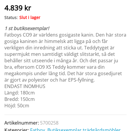
4.839
kr
Status:
Slut i lager
1 st butiksexemplar!
Fatboys CO9 är världens gosigaste kanin. Den här stora
gosiga kaninen är himmelsk att ligga på och får
verkligen din inredning att sticka ut. Teddytyget är
supermjukt men samtidigt väldigt slitstarkt, så det
behåller sitt utseende i många år. Och det passar ju
bra, eftersom CO9 XS Teddy kommer vara din
megakompis under lång tid. Det här stora gosedjuret
är gjort av polyester och har EPS-fyllning.
ENDAST INOMHUS
Längd: 180cm
Bredd: 150cm
Höjd: 50cm
Artikelnummer:
5700258
Kategorier:
Fatboy
,
Butiksexemplar trädgårdsmöbler