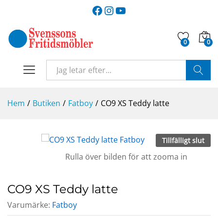
Facebook
Instagram
YouTube
0
0
SÖK
Hem
/
Butiken
/
Fatboy
/
CO9 XS Teddy latte
Tillfälligt slut
Rulla över bilden för att zooma in
CO9 XS Teddy latte
Varumärke:
Fatboy