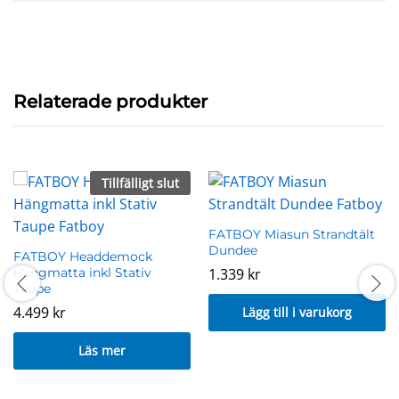
Relaterade produkter
Tillfälligt slut
FATBOY Miasun Strandtält
Dundee
FATBOY Headdemock
Hängmatta inkl Stativ
1.339
kr
Taupe
4.499
kr
Lägg till i varukorg
Läs mer