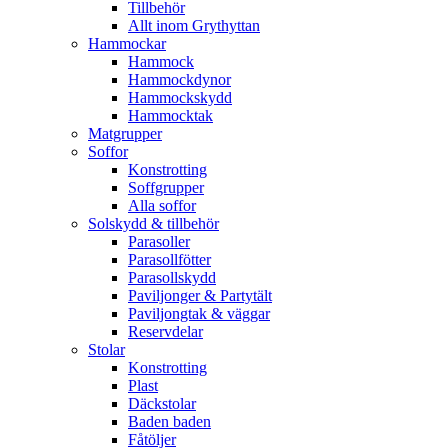
Tillbehör
Allt inom Grythyttan
Hammockar
Hammock
Hammockdynor
Hammockskydd
Hammocktak
Matgrupper
Soffor
Konstrotting
Soffgrupper
Alla soffor
Solskydd & tillbehör
Parasoller
Parasollfötter
Parasollskydd
Paviljonger & Partytält
Paviljongtak & väggar
Reservdelar
Stolar
Konstrotting
Plast
Däckstolar
Baden baden
Fåtöljer