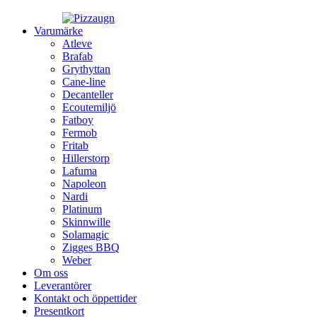
Varumärke
Atleve
Brafab
Grythyttan
Cane-line
Decanteller
Ecoutemiljö
Fatboy
Fermob
Fritab
Hillerstorp
Lafuma
Napoleon
Nardi
Platinum
Skinnwille
Solamagic
Zigges BBQ
Weber
Om oss
Leverantörer
Kontakt och öppettider
Presentkort