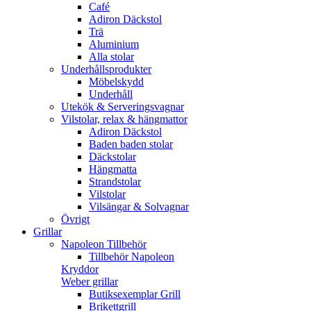
Café
Adiron Däckstol
Trä
Aluminium
Alla stolar
Underhållsprodukter
Möbelskydd
Underhåll
Utekök & Serveringsvagnar
Vilstolar, relax & hängmattor
Adiron Däckstol
Baden baden stolar
Däckstolar
Hängmatta
Strandstolar
Vilstolar
Vilsängar & Solvagnar
Övrigt
Grillar
Napoleon Tillbehör
Tillbehör Napoleon
Kryddor
Weber grillar
Butiksexemplar Grill
Brikettgrill