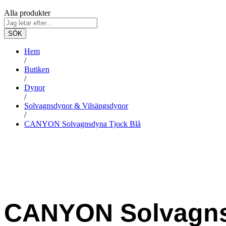
Alla produkter
SÖK
Hem
/
Butiken
/
Dynor
/
Solvagnsdynor & Vilsängsdynor
/
CANYON Solvagnsdyna Tjock Blå
-
%
CANYON Solvagns