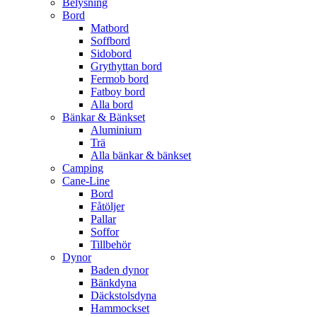
Belysning
Bord
Matbord
Soffbord
Sidobord
Grythyttan bord
Fermob bord
Fatboy bord
Alla bord
Bänkar & Bänkset
Aluminium
Trä
Alla bänkar & bänkset
Camping
Cane-Line
Bord
Fåtöljer
Pallar
Soffor
Tillbehör
Dynor
Baden dynor
Bänkdyna
Däckstolsdyna
Hammockset