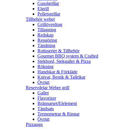
Gasolgrillar
Elgrill
Pelletsgrillar
Tillbehör weber
Grillöverdrag
Tillagning
Redskap
Rengöring
Tändning
Rotisserier & Tillbehör
Gourmet BBQ system & Crafted
Stekbord, Stekgaller & Pizza
Rökning
Handskar & Förkläde
Knivar, Bestik & Tallrikar
Övrigt
Reservdelar Weber grill
Galler
Flavorizer
Brännarset/Elelement
Tändsats
Termometrar & Ringar
Övrigt
Pizzaugn