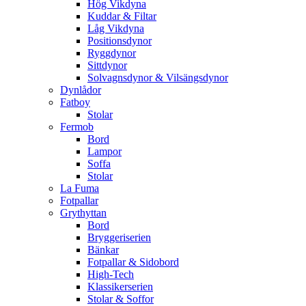
Hög Vikdyna
Kuddar & Filtar
Låg Vikdyna
Positionsdynor
Ryggdynor
Sittdynor
Solvagnsdynor & Vilsängsdynor
Dynlådor
Fatboy
Stolar
Fermob
Bord
Lampor
Soffa
Stolar
La Fuma
Fotpallar
Grythyttan
Bord
Bryggeriserien
Bänkar
Fotpallar & Sidobord
High-Tech
Klassikerserien
Stolar & Soffor