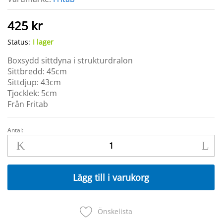
425
kr
Status:
I lager
Boxsydd sittdyna i strukturdralon
Sittbredd: 45cm
Sittdjup: 43cm
Tjocklek: 5cm
Från Fritab
Antal:
CANYON
Sittdyna
43x45cm
Svart
Lägg till i varukorg
quantity
Önskelista