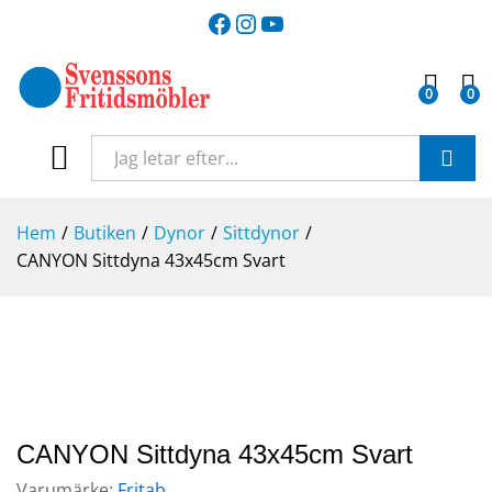
Facebook
Instagram
YouTube
0
0
SÖK
Hem
/
Butiken
/
Dynor
/
Sittdynor
/
CANYON Sittdyna 43x45cm Svart
CANYON Sittdyna 43x45cm Svart
Varumärke:
Fritab