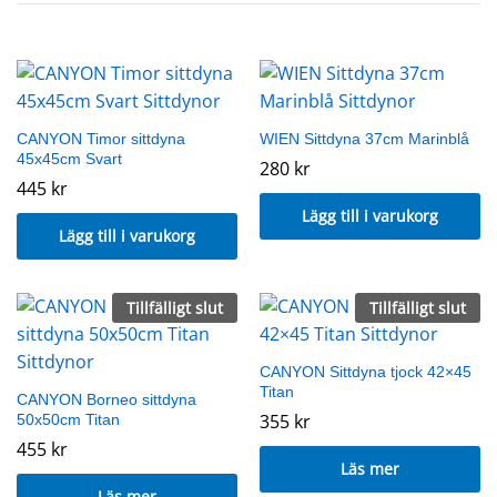
CANYON Timor sittdyna
WIEN Sittdyna 37cm Marinblå
45x45cm Svart
280
kr
445
kr
Lägg till i varukorg
Lägg till i varukorg
Tillfälligt slut
Tillfälligt slut
CANYON Sittdyna tjock 42×45
Titan
CANYON Borneo sittdyna
355
kr
50x50cm Titan
455
kr
Läs mer
Läs mer