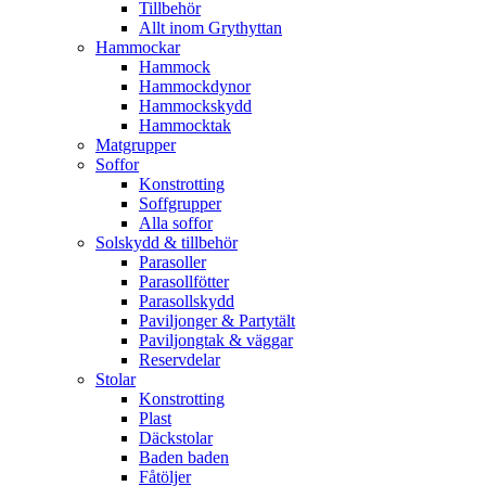
Tillbehör
Allt inom Grythyttan
Hammockar
Hammock
Hammockdynor
Hammockskydd
Hammocktak
Matgrupper
Soffor
Konstrotting
Soffgrupper
Alla soffor
Solskydd & tillbehör
Parasoller
Parasollfötter
Parasollskydd
Paviljonger & Partytält
Paviljongtak & väggar
Reservdelar
Stolar
Konstrotting
Plast
Däckstolar
Baden baden
Fåtöljer