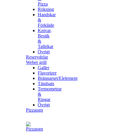
Pizza
Rökning
Handskar
&
Förkläde
Knivar,
Bestik
&
Tallrikar
Övrigt
Reservdelar
Weber grill
Galler
Flavorizer
Brännarset/Elelement
Tändsats
Termometrar
&
Ringar
Övrigt
Pizzaugn