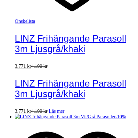
Önskelista
LINZ Frihängande Parasoll
3m Ljusgrå/khaki
3.771
kr
4.190
kr
LINZ Frihängande Parasoll
3m Ljusgrå/khaki
3.771
kr
4.190
kr
Läs mer
-
10
%