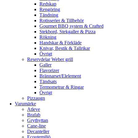
Redskap
Rengöring
Tändning
Rotisserier & Tillbehör
Gourmet BBQ system & Crafted
Stekbord, Stekgaller & Pizza
Rökning
Handskar & Förkläde
Knivar, Bestik & Tallrikar
Övrigt
Reservdelar Weber grill
Galler
Flavorizer
Brännarset/Elelement
Tändsats
Termometrar & Ringar
Övrigt
Pizzaugn
Varumärke
Atleve
Brafab
Grythyttan
Cane-line
Decanteller
Ecoutemiljö