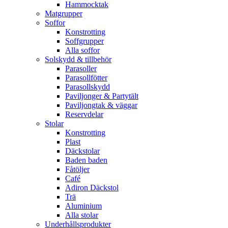
Hammocktak
Matgrupper
Soffor
Konstrotting
Soffgrupper
Alla soffor
Solskydd & tillbehör
Parasoller
Parasollfötter
Parasollskydd
Paviljonger & Partytält
Paviljongtak & väggar
Reservdelar
Stolar
Konstrotting
Plast
Däckstolar
Baden baden
Fåtöljer
Café
Adiron Däckstol
Trä
Aluminium
Alla stolar
Underhållsprodukter