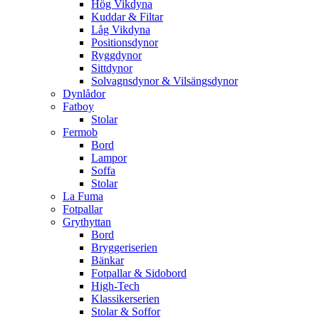
Hög Vikdyna
Kuddar & Filtar
Låg Vikdyna
Positionsdynor
Ryggdynor
Sittdynor
Solvagnsdynor & Vilsängsdynor
Dynlådor
Fatboy
Stolar
Fermob
Bord
Lampor
Soffa
Stolar
La Fuma
Fotpallar
Grythyttan
Bord
Bryggeriserien
Bänkar
Fotpallar & Sidobord
High-Tech
Klassikerserien
Stolar & Soffor