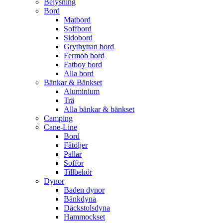
Belysning
Bord
Matbord
Soffbord
Sidobord
Grythyttan bord
Fermob bord
Fatboy bord
Alla bord
Bänkar & Bänkset
Aluminium
Trä
Alla bänkar & bänkset
Camping
Cane-Line
Bord
Fåtöljer
Pallar
Soffor
Tillbehör
Dynor
Baden dynor
Bänkdyna
Däckstolsdyna
Hammockset