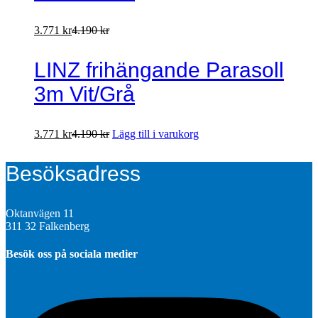
3.771
kr
4.190
kr
LINZ frihängande Parasoll
3m Vit/Grå
3.771
kr
4.190
kr
Lägg till i varukorg
Besöksadress
Oktanvägen 11
311 32 Falkenberg
Besök oss på sociala medier