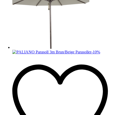
-
10
%