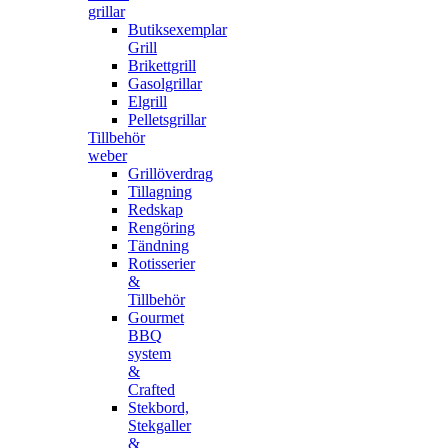
grillar
Butiksexemplar
Grill
Brikettgrill
Gasolgrillar
Elgrill
Pelletsgrillar
Tillbehör
weber
Grillöverdrag
Tillagning
Redskap
Rengöring
Tändning
Rotisserier
&
Tillbehör
Gourmet
BBQ
system
&
Crafted
Stekbord,
Stekgaller
&