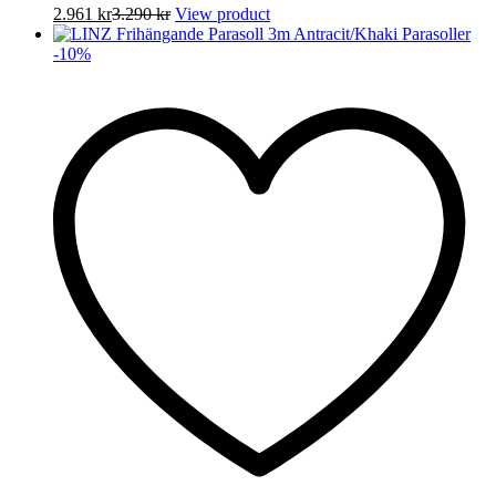
2.961
kr
3.290
kr
View product
-
10
%