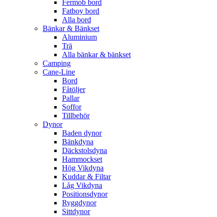
Fermob bord
Fatboy bord
Alla bord
Bänkar & Bänkset
Aluminium
Trä
Alla bänkar & bänkset
Camping
Cane-Line
Bord
Fåtöljer
Pallar
Soffor
Tillbehör
Dynor
Baden dynor
Bänkdyna
Däckstolsdyna
Hammockset
Hög Vikdyna
Kuddar & Filtar
Låg Vikdyna
Positionsdynor
Ryggdynor
Sittdynor