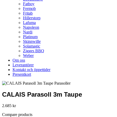
Fatboy
Fermob
Fritab
Hillerstorp
Lafuma
Napoleon
Nardi
Platinum
Skinnwille
Solamagic
Zigges BBQ
Weber
Om oss
Leverantörer
Kontakt och öppettider
Presentkort
CALAIS Parasoll 3m Taupe
2.685
kr
Compare products