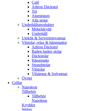
Café
Adiron Däckstol
Trä
Aluminium
Alla stolar
Underhållsprodukter
Möbelskydd
Underhåll
Utekök & Serveringsvagnar
Vilstolar, relax & hängmattor
Adiron Däckstol
Baden baden stolar
Däckstolar
Hängmatta
Strandstolar
Vilstolar
Vilsängar & Solvagnar
Övrigt
Grillar
Napoleon
Tillbehör
Tillbehör
Napoleon
Kryddor
Weber