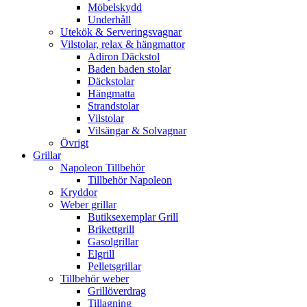
Möbelskydd
Underhåll
Utekök & Serveringsvagnar
Vilstolar, relax & hängmattor
Adiron Däckstol
Baden baden stolar
Däckstolar
Hängmatta
Strandstolar
Vilstolar
Vilsängar & Solvagnar
Övrigt
Grillar
Napoleon Tillbehör
Tillbehör Napoleon
Kryddor
Weber grillar
Butiksexemplar Grill
Brikettgrill
Gasolgrillar
Elgrill
Pelletsgrillar
Tillbehör weber
Grillöverdrag
Tillagning