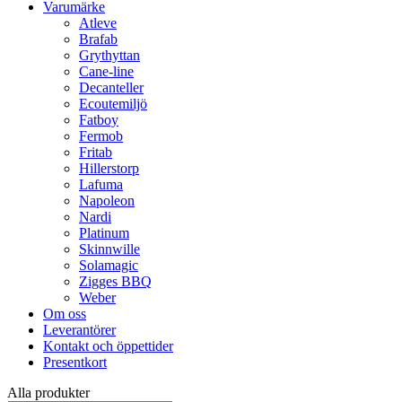
Varumärke
Atleve
Brafab
Grythyttan
Cane-line
Decanteller
Ecoutemiljö
Fatboy
Fermob
Fritab
Hillerstorp
Lafuma
Napoleon
Nardi
Platinum
Skinnwille
Solamagic
Zigges BBQ
Weber
Om oss
Leverantörer
Kontakt och öppettider
Presentkort
Alla produkter