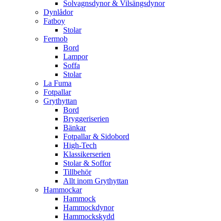
Solvagnsdynor & Vilsängsdynor
Dynlådor
Fatboy
Stolar
Fermob
Bord
Lampor
Soffa
Stolar
La Fuma
Fotpallar
Grythyttan
Bord
Bryggeriserien
Bänkar
Fotpallar & Sidobord
High-Tech
Klassikerserien
Stolar & Soffor
Tillbehör
Allt inom Grythyttan
Hammockar
Hammock
Hammockdynor
Hammockskydd