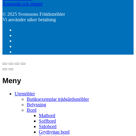
Ångerrätt och returer
© 2025 Svenssons Fritidsmöbler
Vi använder säker betalning
Meny
Utemöbler
Butiksexemplar trädgårdsmöbler
Belysning
Bord
Matbord
Soffbord
Sidobord
Grythyttan bord