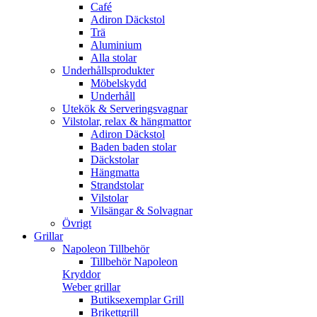
Café
Adiron Däckstol
Trä
Aluminium
Alla stolar
Underhållsprodukter
Möbelskydd
Underhåll
Utekök & Serveringsvagnar
Vilstolar, relax & hängmattor
Adiron Däckstol
Baden baden stolar
Däckstolar
Hängmatta
Strandstolar
Vilstolar
Vilsängar & Solvagnar
Övrigt
Grillar
Napoleon Tillbehör
Tillbehör Napoleon
Kryddor
Weber grillar
Butiksexemplar Grill
Brikettgrill