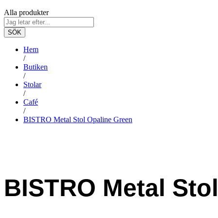
Alla produkter
SÖK
Hem
/
Butiken
/
Stolar
/
Café
/
BISTRO Metal Stol Opaline Green
BISTRO Metal Stol