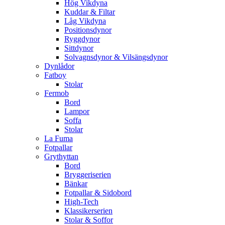
Hög Vikdyna
Kuddar & Filtar
Låg Vikdyna
Positionsdynor
Ryggdynor
Sittdynor
Solvagnsdynor & Vilsängsdynor
Dynlådor
Fatboy
Stolar
Fermob
Bord
Lampor
Soffa
Stolar
La Fuma
Fotpallar
Grythyttan
Bord
Bryggeriserien
Bänkar
Fotpallar & Sidobord
High-Tech
Klassikerserien
Stolar & Soffor