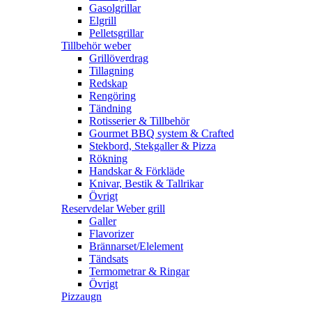
Gasolgrillar
Elgrill
Pelletsgrillar
Tillbehör weber
Grillöverdrag
Tillagning
Redskap
Rengöring
Tändning
Rotisserier & Tillbehör
Gourmet BBQ system & Crafted
Stekbord, Stekgaller & Pizza
Rökning
Handskar & Förkläde
Knivar, Bestik & Tallrikar
Övrigt
Reservdelar Weber grill
Galler
Flavorizer
Brännarset/Elelement
Tändsats
Termometrar & Ringar
Övrigt
Pizzaugn