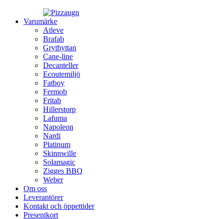
Varumärke
Atleve
Brafab
Grythyttan
Cane-line
Decanteller
Ecoutemiljö
Fatboy
Fermob
Fritab
Hillerstorp
Lafuma
Napoleon
Nardi
Platinum
Skinnwille
Solamagic
Zigges BBQ
Weber
Om oss
Leverantörer
Kontakt och öppettider
Presentkort