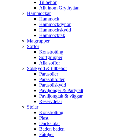
Tillbehör
Allt inom Grythyttan
Hammockar
Hammock
Hammockdynor
Hammockskydd
Hammocktak
Matgrupper
Soffor
Konstrotting
Soffgrupper
Alla soffor
Solskydd & tillbehör
Parasoller
Parasollfötter
Parasollskydd
Paviljonger & Partytält
Paviljongtak & väggar
Reservdelar
Stolar
Konstrotting
Plast
Däckstolar
Baden baden
Fåtöljer