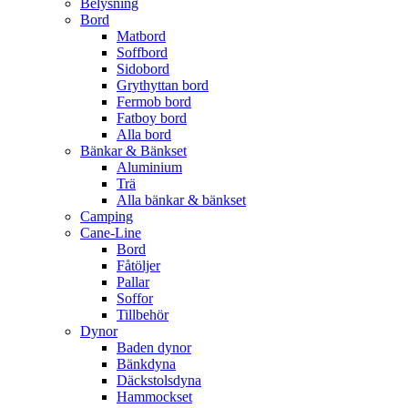
Belysning
Bord
Matbord
Soffbord
Sidobord
Grythyttan bord
Fermob bord
Fatboy bord
Alla bord
Bänkar & Bänkset
Aluminium
Trä
Alla bänkar & bänkset
Camping
Cane-Line
Bord
Fåtöljer
Pallar
Soffor
Tillbehör
Dynor
Baden dynor
Bänkdyna
Däckstolsdyna
Hammockset