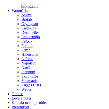
Varumärke
Atleve
Brafab
Grythyttan
Cane-line
Decanteller
Ecoutemiljö
Fatboy
Fermob
Fritab
Hillerstorp
Lafuma
Napoleon
Nardi
Platinum
Skinnwille
Solamagic
Zigges BBQ
Weber
Om oss
Leverantörer
Kontakt och öppettider
Presentkort