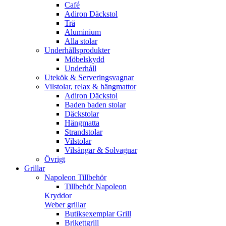
Café
Adiron Däckstol
Trä
Aluminium
Alla stolar
Underhållsprodukter
Möbelskydd
Underhåll
Utekök & Serveringsvagnar
Vilstolar, relax & hängmattor
Adiron Däckstol
Baden baden stolar
Däckstolar
Hängmatta
Strandstolar
Vilstolar
Vilsängar & Solvagnar
Övrigt
Grillar
Napoleon Tillbehör
Tillbehör Napoleon
Kryddor
Weber grillar
Butiksexemplar Grill
Brikettgrill