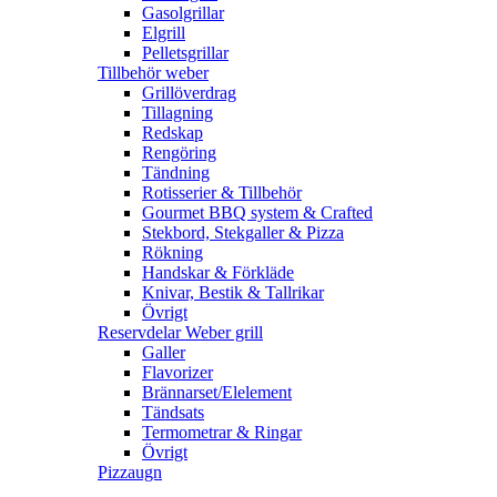
Gasolgrillar
Elgrill
Pelletsgrillar
Tillbehör weber
Grillöverdrag
Tillagning
Redskap
Rengöring
Tändning
Rotisserier & Tillbehör
Gourmet BBQ system & Crafted
Stekbord, Stekgaller & Pizza
Rökning
Handskar & Förkläde
Knivar, Bestik & Tallrikar
Övrigt
Reservdelar Weber grill
Galler
Flavorizer
Brännarset/Elelement
Tändsats
Termometrar & Ringar
Övrigt
Pizzaugn