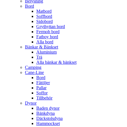
Belysning
Bord
Matbord
Soffbord
Sidobord
Grythyttan bord
Fermob bord
Fatboy bord
Alla bord
Bänkar & Bänkset
Aluminium
Trä
Alla bänkar & bänkset
Camping
Cane-Line
Bord
Fåtöljer
Pallar
Soffor
Tillbehör
Dynor
Baden dynor
Bänkdyna
Däckstolsdyna
Hammockset