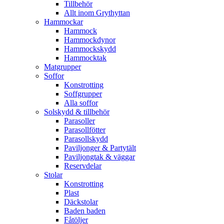
Tillbehör
Allt inom Grythyttan
Hammockar
Hammock
Hammockdynor
Hammockskydd
Hammocktak
Matgrupper
Soffor
Konstrotting
Soffgrupper
Alla soffor
Solskydd & tillbehör
Parasoller
Parasollfötter
Parasollskydd
Paviljonger & Partytält
Paviljongtak & väggar
Reservdelar
Stolar
Konstrotting
Plast
Däckstolar
Baden baden
Fåtöljer