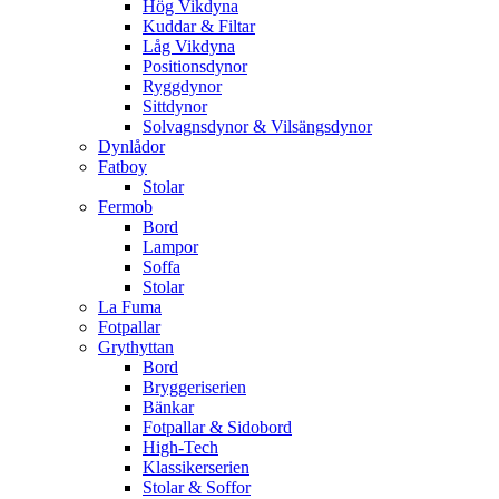
Hög Vikdyna
Kuddar & Filtar
Låg Vikdyna
Positionsdynor
Ryggdynor
Sittdynor
Solvagnsdynor & Vilsängsdynor
Dynlådor
Fatboy
Stolar
Fermob
Bord
Lampor
Soffa
Stolar
La Fuma
Fotpallar
Grythyttan
Bord
Bryggeriserien
Bänkar
Fotpallar & Sidobord
High-Tech
Klassikerserien
Stolar & Soffor