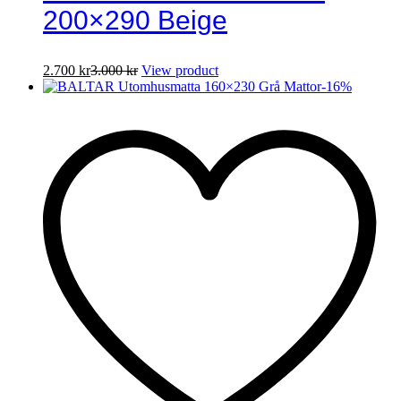
200×290 Beige
2.700
kr
3.000
kr
View product
-
16
%