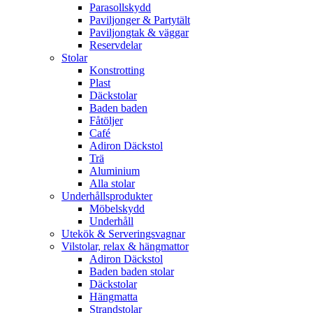
Parasollskydd
Paviljonger & Partytält
Paviljongtak & väggar
Reservdelar
Stolar
Konstrotting
Plast
Däckstolar
Baden baden
Fåtöljer
Café
Adiron Däckstol
Trä
Aluminium
Alla stolar
Underhållsprodukter
Möbelskydd
Underhåll
Utekök & Serveringsvagnar
Vilstolar, relax & hängmattor
Adiron Däckstol
Baden baden stolar
Däckstolar
Hängmatta
Strandstolar