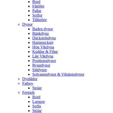
Bord
Fåtöljer
Pallar
Soffor
Tillbehör
Dynor
Baden dynor
Bänkdyna
Däckstolsdyna
Hammockset
Hög Vikdyna
Kuddar & Filtar
Låg Vikdyna
Positionsdynor
Ryggdynor
Sittdynor
Solvagnsdynor & Vilsängsdynor
Dynlådor
Fatboy
Stolar
Fermob
Bord
Lampor
Soffa
Stolar