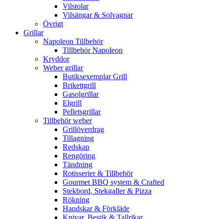
Vilstolar
Vilsängar & Solvagnar
Övrigt
Grillar
Napoleon Tillbehör
Tillbehör Napoleon
Kryddor
Weber grillar
Butiksexemplar Grill
Brikettgrill
Gasolgrillar
Elgrill
Pelletsgrillar
Tillbehör weber
Grillöverdrag
Tillagning
Redskap
Rengöring
Tändning
Rotisserier & Tillbehör
Gourmet BBQ system & Crafted
Stekbord, Stekgaller & Pizza
Rökning
Handskar & Förkläde
Knivar, Bestik & Tallrikar