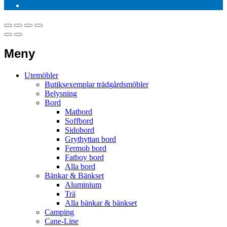
Meny
Utemöbler
Butiksexemplar trädgårdsmöbler
Belysning
Bord
Matbord
Soffbord
Sidobord
Grythyttan bord
Fermob bord
Fatboy bord
Alla bord
Bänkar & Bänkset
Aluminium
Trä
Alla bänkar & bänkset
Camping
Cane-Line