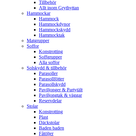
Tillbehör
Allt inom Grythyttan
Hammockar
Hammock
Hammockdynor
Hammockskydd
Hammocktak
Matgrupper
Soffor
Konstrotting
Soffgrupper
Alla soffor
Solskydd & tillbehör
Parasoller
Parasollfötter
Parasollskydd
Paviljonger & Partytält
Paviljongtak & väggar
Reservdelar
Stolar
Konstrotting
Plast
Däckstolar
Baden baden
Fåtöljer