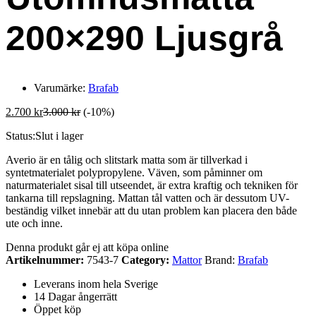
200×290 Ljusgrå
Varumärke:
Brafab
2.700
kr
3.000
kr
(-10%)
Status:
Slut i lager
Averio är en tålig och slitstark matta som är tillverkad i
syntetmaterialet polypropylene. Väven, som påminner om
naturmaterialet sisal till utseendet, är extra kraftig och tekniken för
tankarna till repslagning. Mattan tål vatten och är dessutom UV-
beständig vilket innebär att du utan problem kan placera den både
ute och inne.
Denna produkt går ej att köpa online
Artikelnummer:
7543-7
Category:
Mattor
Brand:
Brafab
Leverans inom hela Sverige
14 Dagar ångerrätt
Öppet köp