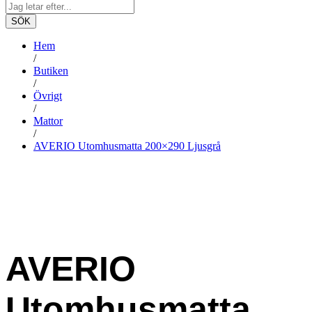
SÖK
Hem
/
Butiken
/
Övrigt
/
Mattor
/
AVERIO Utomhusmatta 200×290 Ljusgrå
AVERIO
Utomhusmatta