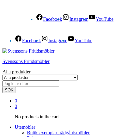
Facebook
Instagram
YouTube
Facebook
Instagram
YouTube
Svenssons Fritidsmöbler
Alla produkter
SÖK
0
0
No products in the cart.
Utemöbler
Butiksexemplar trädgårdsmöbler