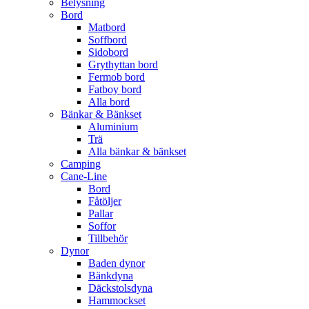
Belysning
Bord
Matbord
Soffbord
Sidobord
Grythyttan bord
Fermob bord
Fatboy bord
Alla bord
Bänkar & Bänkset
Aluminium
Trä
Alla bänkar & bänkset
Camping
Cane-Line
Bord
Fåtöljer
Pallar
Soffor
Tillbehör
Dynor
Baden dynor
Bänkdyna
Däckstolsdyna
Hammockset