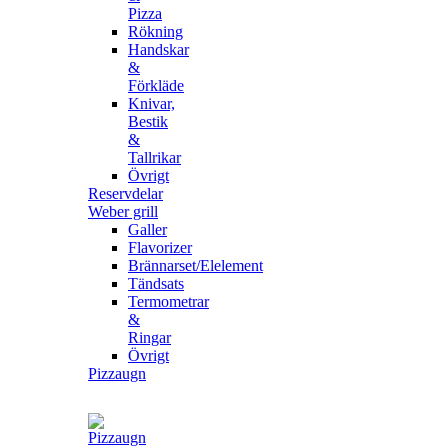
Pizza
Rökning
Handskar
&
Förkläde
Knivar,
Bestik
&
Tallrikar
Övrigt
Reservdelar
Weber grill
Galler
Flavorizer
Brännarset/Elelement
Tändsats
Termometrar
&
Ringar
Övrigt
Pizzaugn