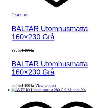
Önskelista
BALTAR Utomhusmatta
160×230 Grå
995
kr
1.190
kr
BALTAR Utomhusmatta
160×230 Grå
995
kr
1.190
kr
View product
-
10
%