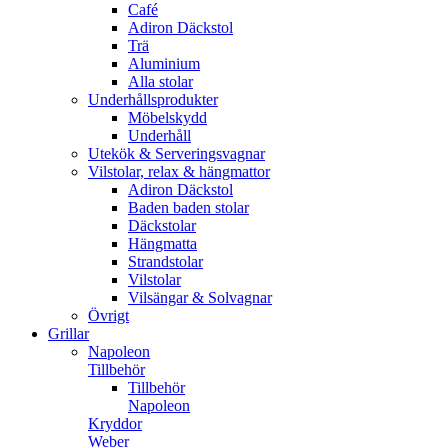
Café
Adiron Däckstol
Trä
Aluminium
Alla stolar
Underhållsprodukter
Möbelskydd
Underhåll
Utekök & Serveringsvagnar
Vilstolar, relax & hängmattor
Adiron Däckstol
Baden baden stolar
Däckstolar
Hängmatta
Strandstolar
Vilstolar
Vilsängar & Solvagnar
Övrigt
Grillar
Napoleon
Tillbehör
Tillbehör
Napoleon
Kryddor
Weber