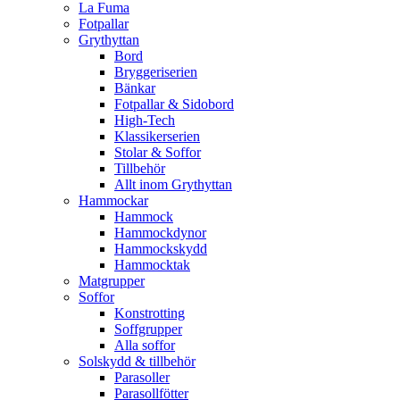
La Fuma
Fotpallar
Grythyttan
Bord
Bryggeriserien
Bänkar
Fotpallar & Sidobord
High-Tech
Klassikerserien
Stolar & Soffor
Tillbehör
Allt inom Grythyttan
Hammockar
Hammock
Hammockdynor
Hammockskydd
Hammocktak
Matgrupper
Soffor
Konstrotting
Soffgrupper
Alla soffor
Solskydd & tillbehör
Parasoller
Parasollfötter