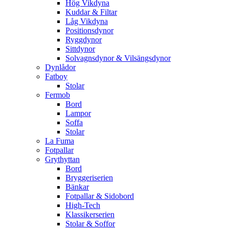
Hög Vikdyna
Kuddar & Filtar
Låg Vikdyna
Positionsdynor
Ryggdynor
Sittdynor
Solvagnsdynor & Vilsängsdynor
Dynlådor
Fatboy
Stolar
Fermob
Bord
Lampor
Soffa
Stolar
La Fuma
Fotpallar
Grythyttan
Bord
Bryggeriserien
Bänkar
Fotpallar & Sidobord
High-Tech
Klassikerserien
Stolar & Soffor