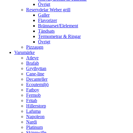
Övrigt
Reservdelar Weber grill
Galler
Flavorizer
Brännarset/Elelement
Tändsats
Termometrar & Ringar
Övrigt
Pizzaugn
Varumärke
Atleve
Brafab
Grythyttan
Cane-line
Decanteller
Ecoutemiljö
Fatboy
Fermob
Fritab
Hillerstorp
Lafuma
Napoleon
Nardi
Platinum
Skinnwille