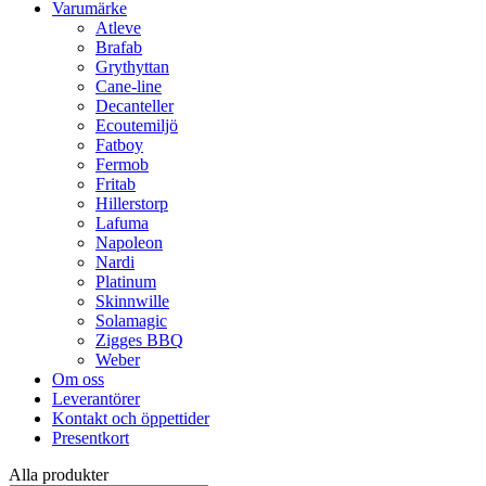
Varumärke
Atleve
Brafab
Grythyttan
Cane-line
Decanteller
Ecoutemiljö
Fatboy
Fermob
Fritab
Hillerstorp
Lafuma
Napoleon
Nardi
Platinum
Skinnwille
Solamagic
Zigges BBQ
Weber
Om oss
Leverantörer
Kontakt och öppettider
Presentkort
Alla produkter