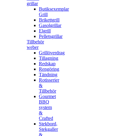
grillar
Butiksexemplar
Grill
Brikettgrill
Gasolgrillar
Elgrill
Pelletsgrillar
Tillbehör
weber
Grillöverdrag
Tillagning
Redskap
Rengöring
Tändning
Rotisserier
&
Tillbehör
Gourmet
BBQ
system
&
Crafted
Stekbord,
Stekgaller
&