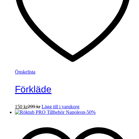
Önskelista
Förkläde
150
kr
299
kr
Lägg till i varukorg
-
50
%