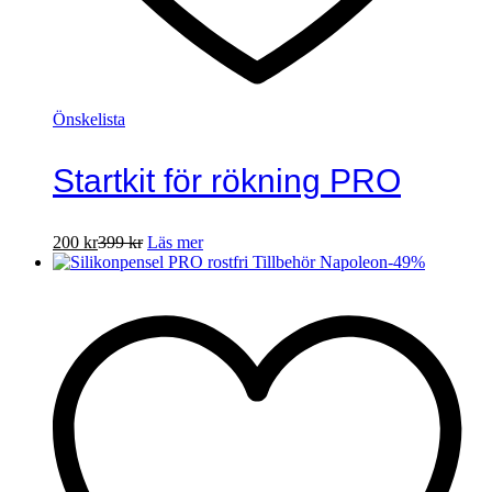
Önskelista
Startkit för rökning PRO
200
kr
399
kr
Läs mer
-
49
%