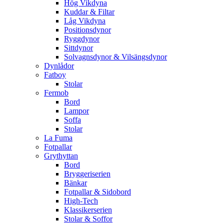
Hög Vikdyna
Kuddar & Filtar
Låg Vikdyna
Positionsdynor
Ryggdynor
Sittdynor
Solvagnsdynor & Vilsängsdynor
Dynlådor
Fatboy
Stolar
Fermob
Bord
Lampor
Soffa
Stolar
La Fuma
Fotpallar
Grythyttan
Bord
Bryggeriserien
Bänkar
Fotpallar & Sidobord
High-Tech
Klassikerserien
Stolar & Soffor