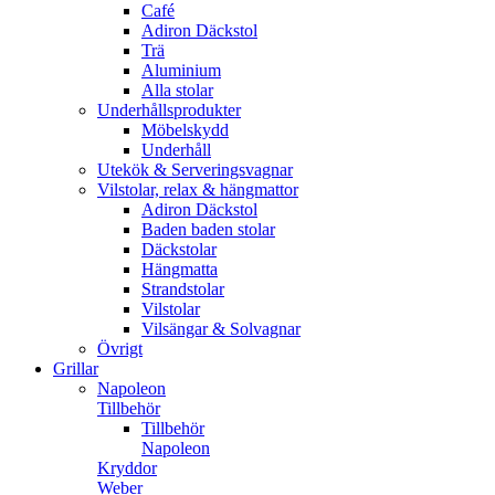
Café
Adiron Däckstol
Trä
Aluminium
Alla stolar
Underhållsprodukter
Möbelskydd
Underhåll
Utekök & Serveringsvagnar
Vilstolar, relax & hängmattor
Adiron Däckstol
Baden baden stolar
Däckstolar
Hängmatta
Strandstolar
Vilstolar
Vilsängar & Solvagnar
Övrigt
Grillar
Napoleon
Tillbehör
Tillbehör
Napoleon
Kryddor
Weber