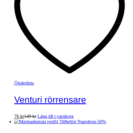
Önskelista
Venturi rörrensare
76
kr
149
kr
Lägg till i varukorg
-
50
%