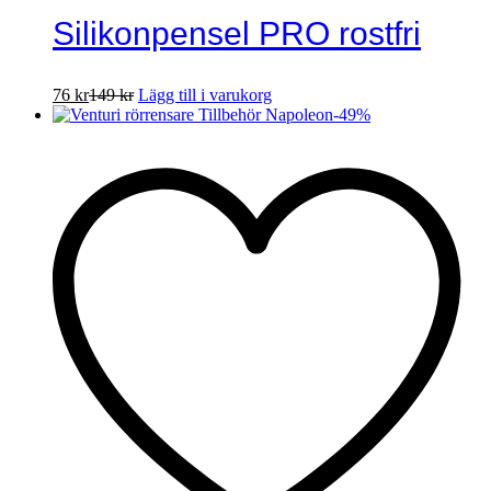
Silikonpensel PRO rostfri
76
kr
149
kr
Lägg till i varukorg
-
49
%