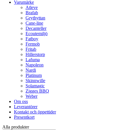
Varumärke
Atleve
Brafab
Grythyttan
Cane-line
Decanteller
Ecoutemiljö
Fatboy
Fermob
Fritab
Hillerstorp
Lafuma
Napoleon
Nardi
Platinum
Skinnwille
Solamagic
Zigges BBQ
Weber
Om oss
Leverantörer
Kontakt och öppettider
Presentkort
Alla produkter