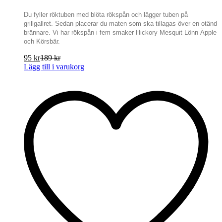
Du fyller röktuben med blöta rökspån och lägger tuben på
grillgallret. Sedan placerar du maten som ska tillagas över en otänd
brännare. Vi har rökspån i fem smaker Hickory Mesquit Lönn Äpple
och Körsbär.
95
kr
189
kr
Lägg till i varukorg