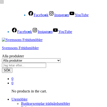
Facebook
Instagram
YouTube
Facebook
Instagram
YouTube
Svenssons Fritidsmöbler
Alla produkter
SÖK
0
0
No products in the cart.
Utemöbler
Butiksexemplar trädgårdsmöbler