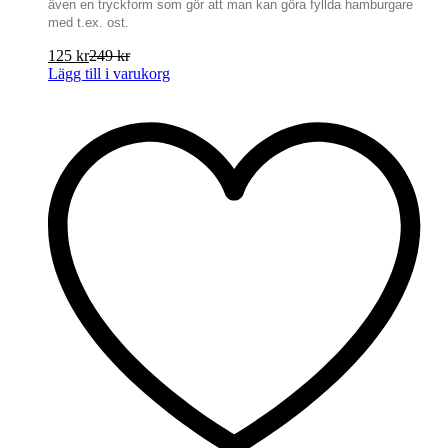
även en tryckform som gör att man kan göra fyllda hamburgare
med t.ex. ost.
125
kr
249
kr
Lägg till i varukorg