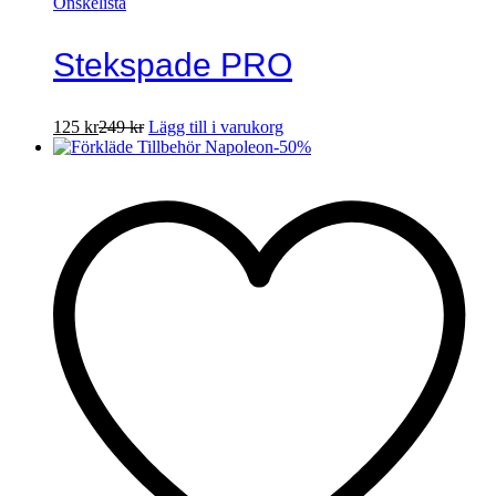
Önskelista
Stekspade PRO
125
kr
249
kr
Lägg till i varukorg
-
50
%