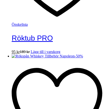
Önskelista
Röktub PRO
95
kr
189
kr
Lägg till i varukorg
-
50
%