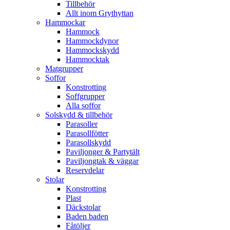
Tillbehör
Allt inom Grythyttan
Hammockar
Hammock
Hammockdynor
Hammockskydd
Hammocktak
Matgrupper
Soffor
Konstrotting
Soffgrupper
Alla soffor
Solskydd & tillbehör
Parasoller
Parasollfötter
Parasollskydd
Paviljonger & Partytält
Paviljongtak & väggar
Reservdelar
Stolar
Konstrotting
Plast
Däckstolar
Baden baden
Fåtöljer