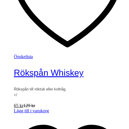
Önskelista
Rökspån Whiskey
Rökspån till röktub eller koltråg.
</
65
kr
129
kr
Lägg till i varukorg