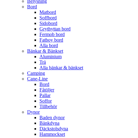
Belysning
Bord
Matbord
Soffbord
Sidobord
Grythyttan bord
Fermob bord
Fatboy bord
Alla bord
Bänkar & Bänkset
Aluminium
Trä
Alla bänkar & bänkset
Camping
Cane-Line
Bord
Fåtöljer
Pallar
Soffor
Tillbehör
Dynor
Baden dynor
Bänkdyna
Däckstolsdyna
Hammockset