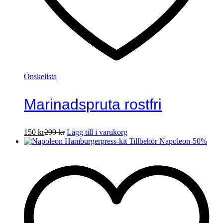
Önskelista
Marinadspruta rostfri
150
kr
299
kr
Lägg till i varukorg
-
50
%