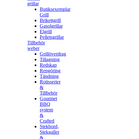
grillar
Butiksexemplar
Grill
Brikettgrill
Gasolgrillar
Elgrill
Pelletsgrillar
Tillbehör
weber
Grillöverdrag
Tillagning
Redskap
Rengöring
Tändning
Rotisserier
&
Tillbehör
Gourmet
BBQ
system
&
Crafted
Stekbord,
Stekgaller
&