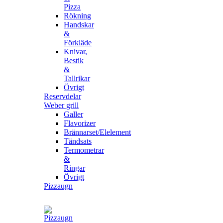
Pizza
Rökning
Handskar
&
Förkläde
Knivar,
Bestik
&
Tallrikar
Övrigt
Reservdelar
Weber grill
Galler
Flavorizer
Brännarset/Elelement
Tändsats
Termometrar
&
Ringar
Övrigt
Pizzaugn