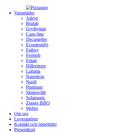
Varumärke
Atleve
Brafab
Grythyttan
Cane-line
Decanteller
Ecoutemiljö
Fatboy
Fermob
Fritab
Hillerstorp
Lafuma
Napoleon
Nardi
Platinum
Skinnwille
Solamagic
Zigges BBQ
Weber
Om oss
Leverantörer
Kontakt och öppettider
Presentkort