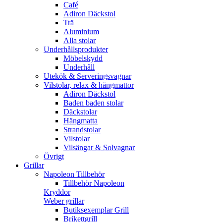
Café
Adiron Däckstol
Trä
Aluminium
Alla stolar
Underhållsprodukter
Möbelskydd
Underhåll
Utekök & Serveringsvagnar
Vilstolar, relax & hängmattor
Adiron Däckstol
Baden baden stolar
Däckstolar
Hängmatta
Strandstolar
Vilstolar
Vilsängar & Solvagnar
Övrigt
Grillar
Napoleon Tillbehör
Tillbehör Napoleon
Kryddor
Weber grillar
Butiksexemplar Grill
Brikettgrill