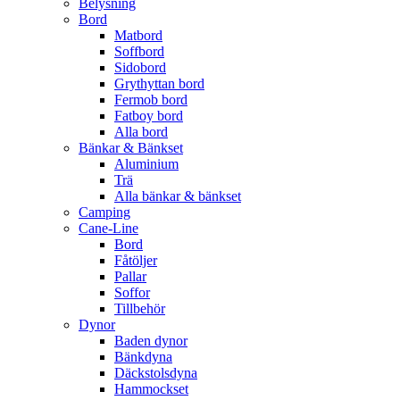
Belysning
Bord
Matbord
Soffbord
Sidobord
Grythyttan bord
Fermob bord
Fatboy bord
Alla bord
Bänkar & Bänkset
Aluminium
Trä
Alla bänkar & bänkset
Camping
Cane-Line
Bord
Fåtöljer
Pallar
Soffor
Tillbehör
Dynor
Baden dynor
Bänkdyna
Däckstolsdyna
Hammockset