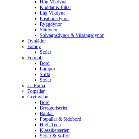
Hög Vikdyna
Kuddar & Filtar
Låg Vikdyna
Positionsdynor
Ryggdynor
Sittdynor
Solvagnsdynor & Vilsängsdynor
Dynlådor
Fatboy
Stolar
Fermob
Bord
Lampor
Soffa
Stolar
La Fuma
Fotpallar
Grythyttan
Bord
Bryggeriserien
Bänkar
Fotpallar & Sidobord
High-Tech
Klassikerserien
Stolar & Soffor