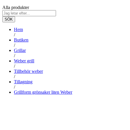
Alla produkter
SÖK
Hem
/
Butiken
/
Grillar
/
Weber grill
/
Tillbehör weber
/
Tillagning
/
Grillform grönsaker liten Weber