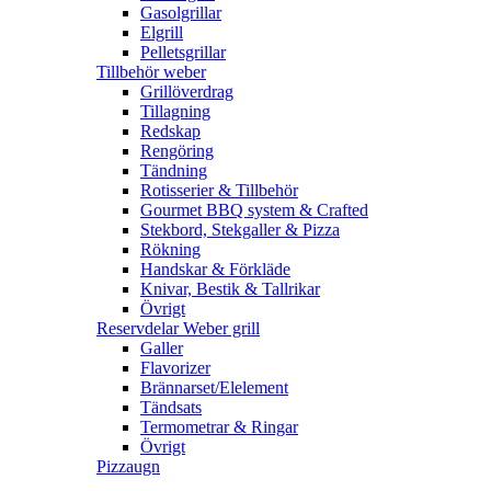
Gasolgrillar
Elgrill
Pelletsgrillar
Tillbehör weber
Grillöverdrag
Tillagning
Redskap
Rengöring
Tändning
Rotisserier & Tillbehör
Gourmet BBQ system & Crafted
Stekbord, Stekgaller & Pizza
Rökning
Handskar & Förkläde
Knivar, Bestik & Tallrikar
Övrigt
Reservdelar Weber grill
Galler
Flavorizer
Brännarset/Elelement
Tändsats
Termometrar & Ringar
Övrigt
Pizzaugn