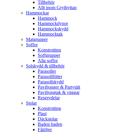
Tillbehör
Allt inom Grythyttan
Hammockar
Hammock
Hammockdynor
Hammockskydd
Hammocktak
Matgrupper
Soffor
Konstrotting
Soffgrupper
Alla soffor
Solskydd & tillbehör
Parasoller
Parasollfötter
Parasollskydd
Paviljonger & Partytält
Paviljongtak & väggar
Reservdelar
Stolar
Konstrotting
Plast
Däckstolar
Baden baden
Fåtöljer