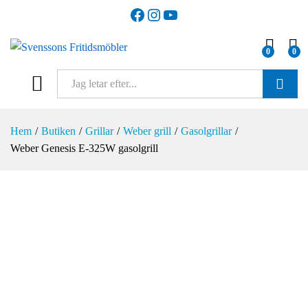
Facebook
Instagram
YouTube
0
0
SÖK
Hem
/
Butiken
/
Grillar
/
Weber grill
/
Gasolgrillar
/
Weber Genesis E-325W gasolgrill