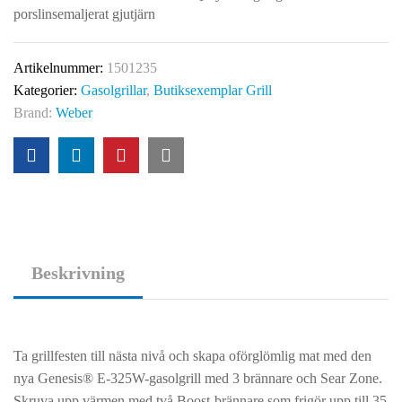
porslinsemaljerat gjutjärn
Artikelnummer:
1501235
Kategorier:
Gasolgrillar
,
Butiksexemplar Grill
Brand:
Weber
Beskrivning
Ta grillfesten till nästa nivå och skapa oförglömlig mat med den
nya Genesis® E-325W-gasolgrill med 3 brännare och Sear Zone.
Skruva upp värmen med två Boost-brännare som frigör upp till 35