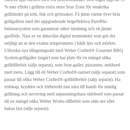
% mer effekt i grillens extra stora Sear Zone för smakrika
grillränder på kött, fisk och grönsaker. Få jämn värme över hela
grillgallren med det uppgraderade högeffektiva PureBlu-
brännarsystem som garanterar säker tändning och ett jämnt
gasflöde. Njut av en lättavläst digital termometer som gör det
möjligt att se den exakta temperaturen i både ljus och mörker.
Utforska nya tillagningssätt med Weber Crafted® Gourmet BBQ
System-grillgaller (ingår) som har plats för en mängd olika
grilltillbehör (säljs separat), som Sear-galler, pizzasten, stekbord
med mera. Lägg till ett Weber Crafted®-ramset (säljs separat) som
passar till olika Weber Crafted®-grilltillbehör (säljs separat). Ha
redskap, kryddor och förberedd mat nära till hands för smidig
grillning och servering med anpassningsbara sidobord som passar
till en mängd olika Weber Works-tillbehör som sätts ner eller
hakas fast (säljs separat).