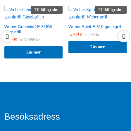
Tillfälligt slut
Tillfälligt slut
Weber Genesis® E-315W
Weber Spirit E-310 gasolgrill
gasolgrill
5.799
kr
6.399
kr
10.999
kr
12.999
kr
Läs mer
Läs mer
Besöksadress