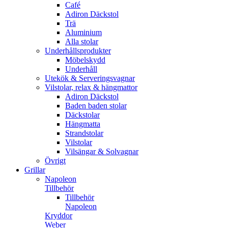
Café
Adiron Däckstol
Trä
Aluminium
Alla stolar
Underhållsprodukter
Möbelskydd
Underhåll
Utekök & Serveringsvagnar
Vilstolar, relax & hängmattor
Adiron Däckstol
Baden baden stolar
Däckstolar
Hängmatta
Strandstolar
Vilstolar
Vilsängar & Solvagnar
Övrigt
Grillar
Napoleon
Tillbehör
Tillbehör
Napoleon
Kryddor
Weber