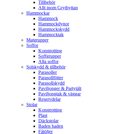
Tillbehör
Allt inom Grythyttan
Hammockar
Hammock
Hammockdynor
Hammockskydd
Hammocktak
Matgrupper
Soffor
Konstrotting
Soffgrupper
Alla soffor
Solskydd & tillbehör
Parasoller
Parasollfötter
Parasollskydd
Paviljonger & Partytält
Paviljongtak & väggar
Reservdelar
Stolar
Konstrotting
Plast
Däckstolar
Baden baden
Fåtöljer