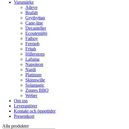
Varumärke
Atleve
Brafab
Grythyttan
Cane-line
Decanteller
Ecoutemiljö
Fatboy
Fermob
Fritab
Hillerstorp
Lafuma
Napoleon
Nardi
Platinum
Skinnwille
Solamagic
Zigges BBQ
Weber
Om oss
Leverantörer
Kontakt och öppettider
Presentkort
Alla produkter