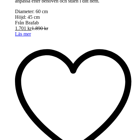
anpassa efter behoven och stilen i ditt hem.
Diameter: 60
cm
Höjd: 45
cm
Från Brafab
1.701
kr
1.890
kr
Läs mer