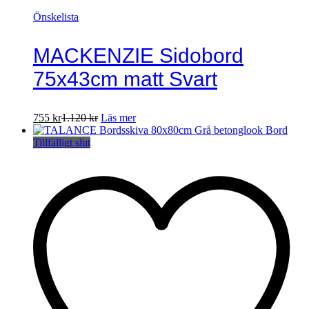
Önskelista
MACKENZIE Sidobord
75x43cm matt Svart
755
kr
1.120
kr
Läs mer
Tillfälligt slut