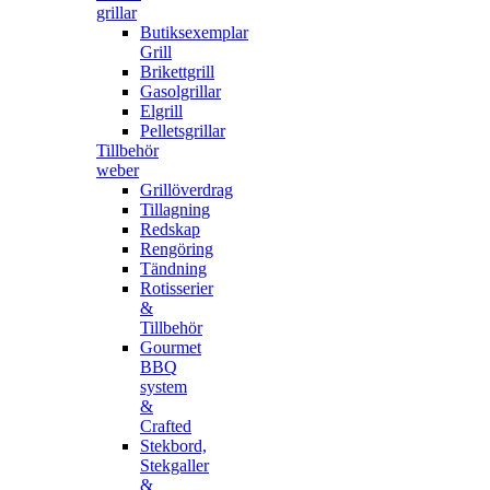
grillar
Butiksexemplar
Grill
Brikettgrill
Gasolgrillar
Elgrill
Pelletsgrillar
Tillbehör
weber
Grillöverdrag
Tillagning
Redskap
Rengöring
Tändning
Rotisserier
&
Tillbehör
Gourmet
BBQ
system
&
Crafted
Stekbord,
Stekgaller
&