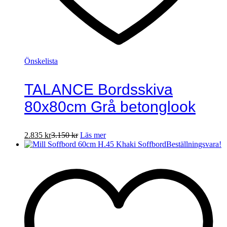
Önskelista
TALANCE Bordsskiva
80x80cm Grå betonglook
2.835
kr
3.150
kr
Läs mer
Beställningsvara!