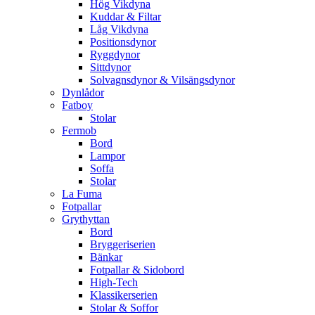
Hög Vikdyna
Kuddar & Filtar
Låg Vikdyna
Positionsdynor
Ryggdynor
Sittdynor
Solvagnsdynor & Vilsängsdynor
Dynlådor
Fatboy
Stolar
Fermob
Bord
Lampor
Soffa
Stolar
La Fuma
Fotpallar
Grythyttan
Bord
Bryggeriserien
Bänkar
Fotpallar & Sidobord
High-Tech
Klassikerserien
Stolar & Soffor