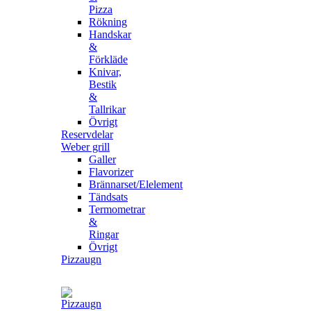
Pizza
Rökning
Handskar
&
Förkläde
Knivar,
Bestik
&
Tallrikar
Övrigt
Reservdelar
Weber grill
Galler
Flavorizer
Brännarset/Elelement
Tändsats
Termometrar
&
Ringar
Övrigt
Pizzaugn