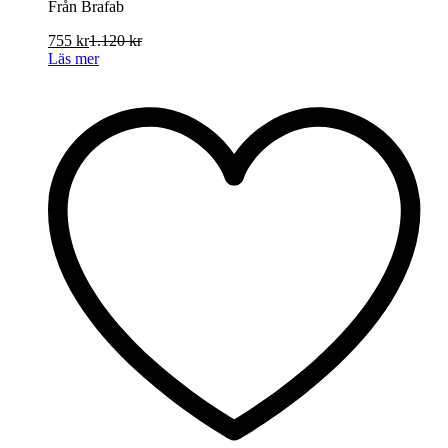
Från Brafab
755
kr
1.120
kr
Läs mer