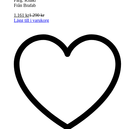
Färg: Khaki
Från Brafab
1.161
kr
1.290
kr
Lägg till i varukorg