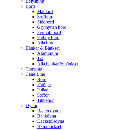
Belysning
Bord
Matbord
Soffbord
Sidobord
Grythyttan bord
Fermob bord
Fatboy bord
Alla bord
Bänkar & Bänkset
Aluminium
Trä
Alla bänkar & bänkset
Camping
Cane-Line
Bord
Fåtöljer
Pallar
Soffor
Tillbehör
Dynor
Baden dynor
Bänkdyna
Däckstolsdyna
Hammockset