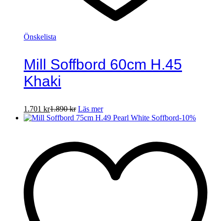
Önskelista
Mill Soffbord 60cm H.45
Khaki
1.701
kr
1.890
kr
Läs mer
-
10
%