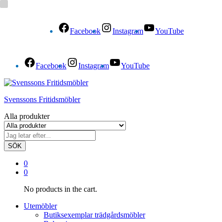
Facebook
Instagram
YouTube
Facebook
Instagram
YouTube
Svenssons Fritidsmöbler
Alla produkter
SÖK
0
0
No products in the cart.
Utemöbler
Butiksexemplar trädgårdsmöbler