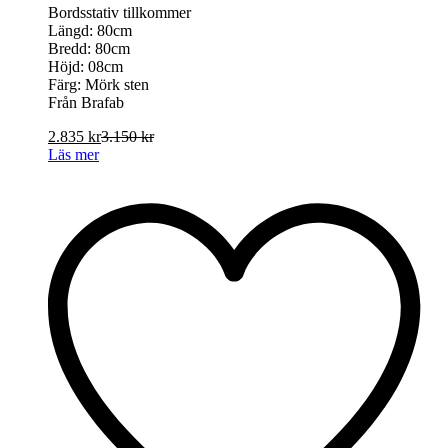
Bordsstativ tillkommer
Längd: 80cm
Bredd: 80cm
Höjd: 08cm
Färg: Mörk sten
Från Brafab
2.835
kr
3.150
kr
Läs mer