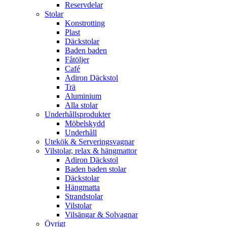
Reservdelar
Stolar
Konstrotting
Plast
Däckstolar
Baden baden
Fåtöljer
Café
Adiron Däckstol
Trä
Aluminium
Alla stolar
Underhållsprodukter
Möbelskydd
Underhåll
Utekök & Serveringsvagnar
Vilstolar, relax & hängmattor
Adiron Däckstol
Baden baden stolar
Däckstolar
Hängmatta
Strandstolar
Vilstolar
Vilsängar & Solvagnar
Övrigt