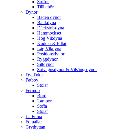
Soffor
Tillbehör
Dynor
Baden dynor
Bänkdyna
Däckstolsdyna
Hammockset
Hög Vikdyna
Kuddar & Filtar
Låg Vikdyna
Positionsdynor
Ryggdynor
Sittdynor
Solvagnsdynor & Vilsängsdynor
Dynlådor
Fatboy
Stolar
Fermob
Bord
Lampor
Soffa
Stolar
La Fuma
Fotpallar
Grythyttan