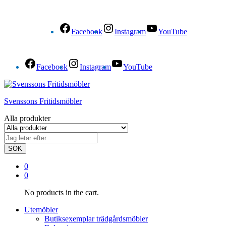
Facebook
Instagram
YouTube
Facebook
Instagram
YouTube
Svenssons Fritidsmöbler
Alla produkter
SÖK
0
0
No products in the cart.
Utemöbler
Butiksexemplar trädgårdsmöbler