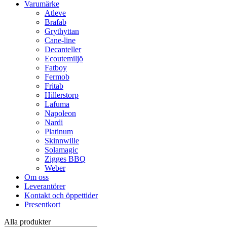
Varumärke
Atleve
Brafab
Grythyttan
Cane-line
Decanteller
Ecoutemiljö
Fatboy
Fermob
Fritab
Hillerstorp
Lafuma
Napoleon
Nardi
Platinum
Skinnwille
Solamagic
Zigges BBQ
Weber
Om oss
Leverantörer
Kontakt och öppettider
Presentkort
Alla produkter