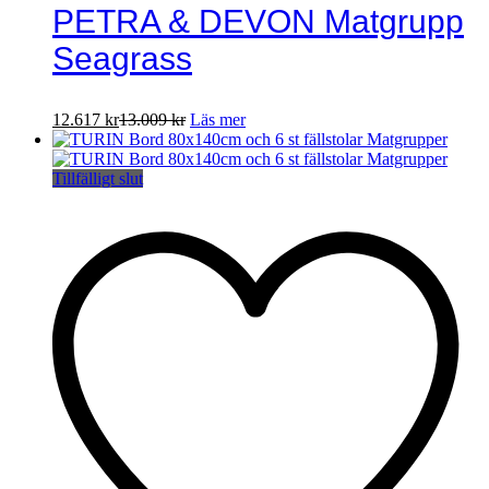
PETRA & DEVON Matgrupp
Seagrass
12.617
kr
13.009
kr
Läs mer
Tillfälligt slut