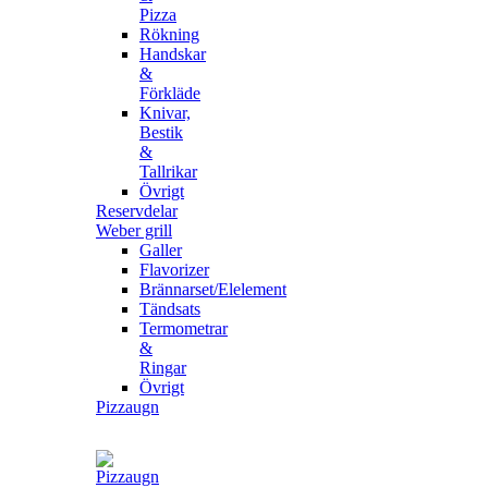
Pizza
Rökning
Handskar
&
Förkläde
Knivar,
Bestik
&
Tallrikar
Övrigt
Reservdelar
Weber grill
Galler
Flavorizer
Brännarset/Elelement
Tändsats
Termometrar
&
Ringar
Övrigt
Pizzaugn