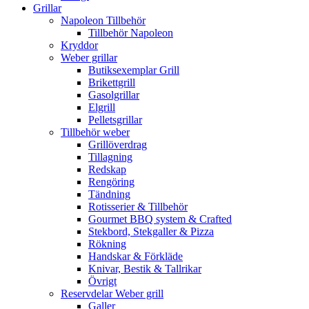
Grillar
Napoleon Tillbehör
Tillbehör Napoleon
Kryddor
Weber grillar
Butiksexemplar Grill
Brikettgrill
Gasolgrillar
Elgrill
Pelletsgrillar
Tillbehör weber
Grillöverdrag
Tillagning
Redskap
Rengöring
Tändning
Rotisserier & Tillbehör
Gourmet BBQ system & Crafted
Stekbord, Stekgaller & Pizza
Rökning
Handskar & Förkläde
Knivar, Bestik & Tallrikar
Övrigt
Reservdelar Weber grill
Galler