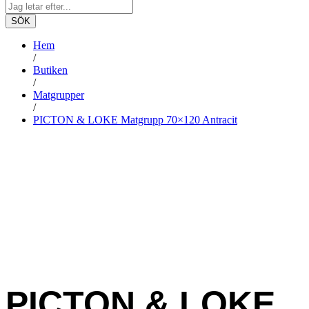
SÖK
Hem
/
Butiken
/
Matgrupper
/
PICTON & LOKE Matgrupp 70×120 Antracit
PICTON & LOKE