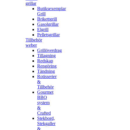
grillar
Butiksexemplar
Grill
Brikettgrill
Gasolgrillar
Elgrill
Pelletsgrillar
Tillbehör
weber
Grillöverdrag
Tillagning
Redskap
Rengöring
Tändning
Rotisserier
&
Tillbehör
Gourmet
BBQ
system
&
Crafted
Stekbord,
Stekgaller
&