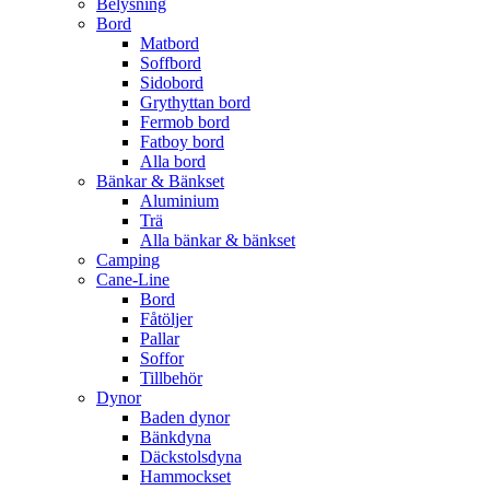
Belysning
Bord
Matbord
Soffbord
Sidobord
Grythyttan bord
Fermob bord
Fatboy bord
Alla bord
Bänkar & Bänkset
Aluminium
Trä
Alla bänkar & bänkset
Camping
Cane-Line
Bord
Fåtöljer
Pallar
Soffor
Tillbehör
Dynor
Baden dynor
Bänkdyna
Däckstolsdyna
Hammockset