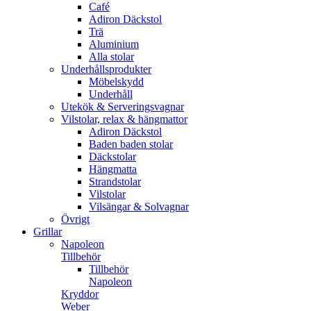
Café
Adiron Däckstol
Trä
Aluminium
Alla stolar
Underhållsprodukter
Möbelskydd
Underhåll
Utekök & Serveringsvagnar
Vilstolar, relax & hängmattor
Adiron Däckstol
Baden baden stolar
Däckstolar
Hängmatta
Strandstolar
Vilstolar
Vilsängar & Solvagnar
Övrigt
Grillar
Napoleon
Tillbehör
Tillbehör
Napoleon
Kryddor
Weber