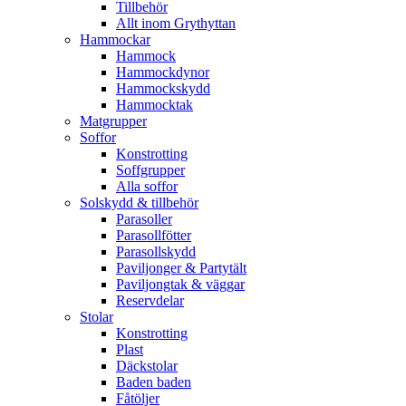
Tillbehör
Allt inom Grythyttan
Hammockar
Hammock
Hammockdynor
Hammockskydd
Hammocktak
Matgrupper
Soffor
Konstrotting
Soffgrupper
Alla soffor
Solskydd & tillbehör
Parasoller
Parasollfötter
Parasollskydd
Paviljonger & Partytält
Paviljongtak & väggar
Reservdelar
Stolar
Konstrotting
Plast
Däckstolar
Baden baden
Fåtöljer