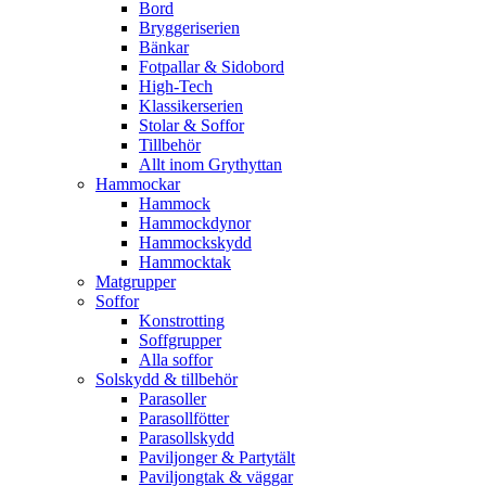
Bord
Bryggeriserien
Bänkar
Fotpallar & Sidobord
High-Tech
Klassikerserien
Stolar & Soffor
Tillbehör
Allt inom Grythyttan
Hammockar
Hammock
Hammockdynor
Hammockskydd
Hammocktak
Matgrupper
Soffor
Konstrotting
Soffgrupper
Alla soffor
Solskydd & tillbehör
Parasoller
Parasollfötter
Parasollskydd
Paviljonger & Partytält
Paviljongtak & väggar