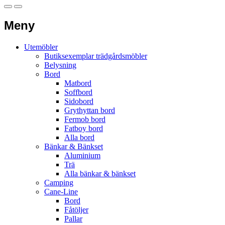
Meny
Utemöbler
Butiksexemplar trädgårdsmöbler
Belysning
Bord
Matbord
Soffbord
Sidobord
Grythyttan bord
Fermob bord
Fatboy bord
Alla bord
Bänkar & Bänkset
Aluminium
Trä
Alla bänkar & bänkset
Camping
Cane-Line
Bord
Fåtöljer
Pallar