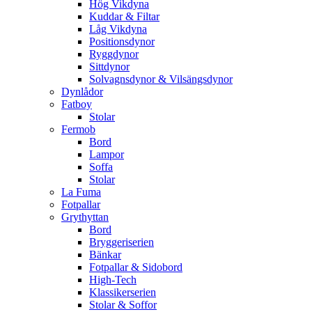
Hög Vikdyna
Kuddar & Filtar
Låg Vikdyna
Positionsdynor
Ryggdynor
Sittdynor
Solvagnsdynor & Vilsängsdynor
Dynlådor
Fatboy
Stolar
Fermob
Bord
Lampor
Soffa
Stolar
La Fuma
Fotpallar
Grythyttan
Bord
Bryggeriserien
Bänkar
Fotpallar & Sidobord
High-Tech
Klassikerserien
Stolar & Soffor