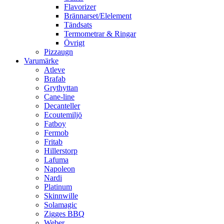
Flavorizer
Brännarset/Elelement
Tändsats
Termometrar & Ringar
Övrigt
Pizzaugn
Varumärke
Atleve
Brafab
Grythyttan
Cane-line
Decanteller
Ecoutemiljö
Fatboy
Fermob
Fritab
Hillerstorp
Lafuma
Napoleon
Nardi
Platinum
Skinnwille
Solamagic
Zigges BBQ
Weber