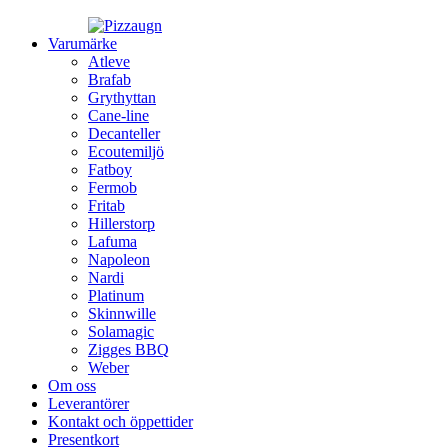
Varumärke
Atleve
Brafab
Grythyttan
Cane-line
Decanteller
Ecoutemiljö
Fatboy
Fermob
Fritab
Hillerstorp
Lafuma
Napoleon
Nardi
Platinum
Skinnwille
Solamagic
Zigges BBQ
Weber
Om oss
Leverantörer
Kontakt och öppettider
Presentkort