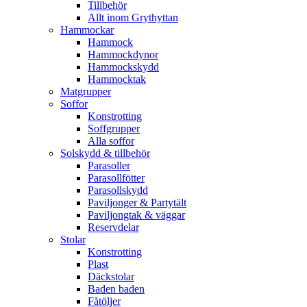
Tillbehör
Allt inom Grythyttan
Hammockar
Hammock
Hammockdynor
Hammockskydd
Hammocktak
Matgrupper
Soffor
Konstrotting
Soffgrupper
Alla soffor
Solskydd & tillbehör
Parasoller
Parasollfötter
Parasollskydd
Paviljonger & Partytält
Paviljongtak & väggar
Reservdelar
Stolar
Konstrotting
Plast
Däckstolar
Baden baden
Fåtöljer