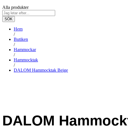
Alla produkter
SÖK
Hem
/
Butiken
/
Hammockar
/
Hammocktak
/
DALOM Hammocktak Beige
-
%
DALOM Hammockt