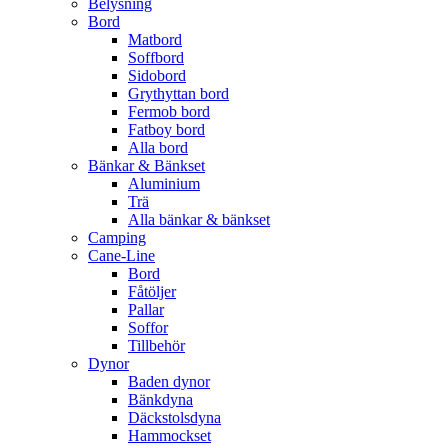
Belysning
Bord
Matbord
Soffbord
Sidobord
Grythyttan bord
Fermob bord
Fatboy bord
Alla bord
Bänkar & Bänkset
Aluminium
Trä
Alla bänkar & bänkset
Camping
Cane-Line
Bord
Fåtöljer
Pallar
Soffor
Tillbehör
Dynor
Baden dynor
Bänkdyna
Däckstolsdyna
Hammockset