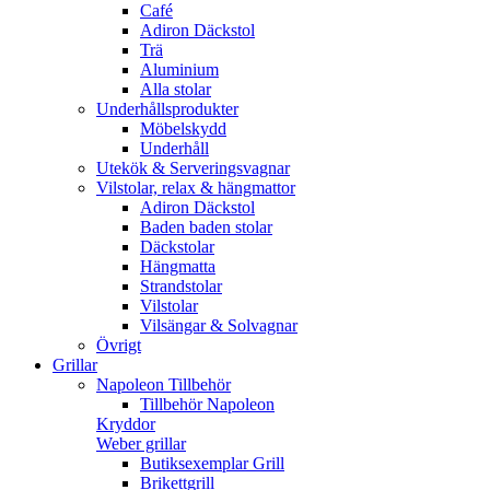
Café
Adiron Däckstol
Trä
Aluminium
Alla stolar
Underhållsprodukter
Möbelskydd
Underhåll
Utekök & Serveringsvagnar
Vilstolar, relax & hängmattor
Adiron Däckstol
Baden baden stolar
Däckstolar
Hängmatta
Strandstolar
Vilstolar
Vilsängar & Solvagnar
Övrigt
Grillar
Napoleon Tillbehör
Tillbehör Napoleon
Kryddor
Weber grillar
Butiksexemplar Grill
Brikettgrill