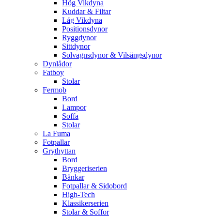
Hög Vikdyna
Kuddar & Filtar
Låg Vikdyna
Positionsdynor
Ryggdynor
Sittdynor
Solvagnsdynor & Vilsängsdynor
Dynlådor
Fatboy
Stolar
Fermob
Bord
Lampor
Soffa
Stolar
La Fuma
Fotpallar
Grythyttan
Bord
Bryggeriserien
Bänkar
Fotpallar & Sidobord
High-Tech
Klassikerserien
Stolar & Soffor