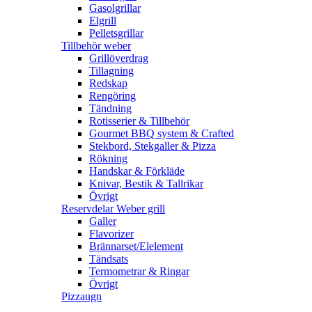
Gasolgrillar
Elgrill
Pelletsgrillar
Tillbehör weber
Grillöverdrag
Tillagning
Redskap
Rengöring
Tändning
Rotisserier & Tillbehör
Gourmet BBQ system & Crafted
Stekbord, Stekgaller & Pizza
Rökning
Handskar & Förkläde
Knivar, Bestik & Tallrikar
Övrigt
Reservdelar Weber grill
Galler
Flavorizer
Brännarset/Elelement
Tändsats
Termometrar & Ringar
Övrigt
Pizzaugn