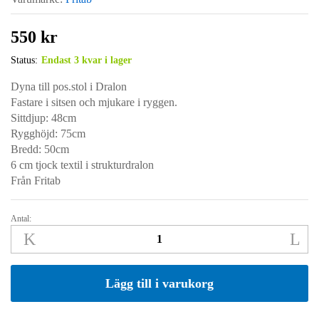
550
kr
Status:
Endast 3 kvar i lager
Dyna till pos.stol i Dralon
Fastare i sitsen och mjukare i ryggen.
Sittdjup: 48cm
Rygghöjd: 75cm
Bredd: 50cm
6 cm tjock textil i strukturdralon
Från Fritab
Antal:
AVANTI
pos.dyna
Taupe
quantity
Lägg till i varukorg