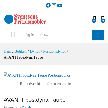
Facebook
Instagram
YouTube
0
0
SÖK
Hem
/
Butiken
/
Dynor
/
Positionsdynor
/
AVANTI pos.dyna Taupe
Rulla över bilden för att zooma in
AVANTI pos.dyna Taupe
Varumärke:
Fritab